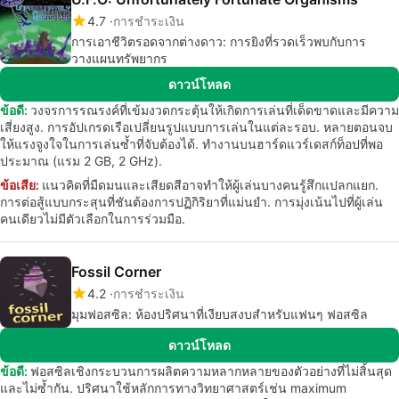
4.7
การชำระเงิน
การเอาชีวิตรอดจากต่างดาว: การยิงที่รวดเร็วพบกับการ
วางแผนทรัพยากร
ดาวน์โหลด
ข้อดี:
วงจรการรณรงค์ที่เข้มงวดกระตุ้นให้เกิดการเล่นที่เด็ดขาดและมีความ
เสี่ยงสูง. การอัปเกรดเรือเปลี่ยนรูปแบบการเล่นในแต่ละรอบ. หลายตอนจบ
ให้แรงจูงใจในการเล่นซ้ำที่จับต้องได้. ทำงานบนฮาร์ดแวร์เดสก์ท็อปที่พอ
ประมาณ (แรม 2 GB, 2 GHz).
ข้อเสีย:
แนวคิดที่มืดมนและเสียดสีอาจทำให้ผู้เล่นบางคนรู้สึกแปลกแยก.
การต่อสู้แบบกระสุนที่ชันต้องการปฏิกิริยาที่แม่นยำ. การมุ่งเน้นไปที่ผู้เล่น
คนเดียวไม่มีตัวเลือกในการร่วมมือ.
Fossil Corner
4.2
การชำระเงิน
มุมฟอสซิล: ห้องปริศนาที่เงียบสงบสำหรับแฟนๆ ฟอสซิล
ดาวน์โหลด
ข้อดี:
ฟอสซิลเชิงกระบวนการผลิตความหลากหลายของตัวอย่างที่ไม่สิ้นสุด
และไม่ซ้ำกัน. ปริศนาใช้หลักการทางวิทยาศาสตร์เช่น maximum