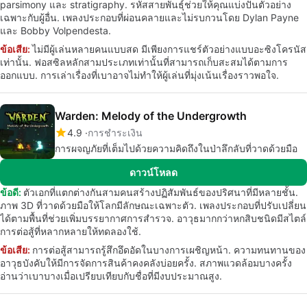
parsimony และ stratigraphy. รหัสสายพันธุ์ช่วยให้คุณแบ่งปันตัวอย่าง
เฉพาะกับผู้อื่น. เพลงประกอบที่ผ่อนคลายและไม่รบกวนโดย Dylan Payne
และ Bobby Volpendesta.
ข้อเสีย:
ไม่มีผู้เล่นหลายคนแบบสด มีเพียงการแชร์ตัวอย่างแบบอะซิงโครนัส
เท่านั้น. ฟอสซิลหลักสามประเภทเท่านั้นที่สามารถเก็บสะสมได้ตามการ
ออกแบบ. การเล่าเรื่องที่เบาอาจไม่ทำให้ผู้เล่นที่มุ่งเน้นเรื่องราวพอใจ.
Warden: Melody of the Undergrowth
4.9
การชำระเงิน
การผจญภัยที่เต็มไปด้วยความคิดถึงในป่าลึกลับที่วาดด้วยมือ
ดาวน์โหลด
ข้อดี:
ตัวเอกที่แตกต่างกันสามคนสร้างปฏิสัมพันธ์ของปริศนาที่มีหลายชั้น.
ภาพ 3D ที่วาดด้วยมือให้โลกมีลักษณะเฉพาะตัว. เพลงประกอบที่ปรับเปลี่ยน
ได้ตามพื้นที่ช่วยเพิ่มบรรยากาศการสำรวจ. อาวุธมากกว่าหกสิบชนิดมีสไตล์
การต่อสู้ที่หลากหลายให้ทดลองใช้.
ข้อเสีย:
การต่อสู้สามารถรู้สึกอึดอัดในบางการเผชิญหน้า. ความทนทานของ
อาวุธบังคับให้มีการจัดการสินค้าคงคลังบ่อยครั้ง. สภาพแวดล้อมบางครั้ง
อ่านว่าเบาบางเมื่อเปรียบเทียบกับชื่อที่มีงบประมาณสูง.