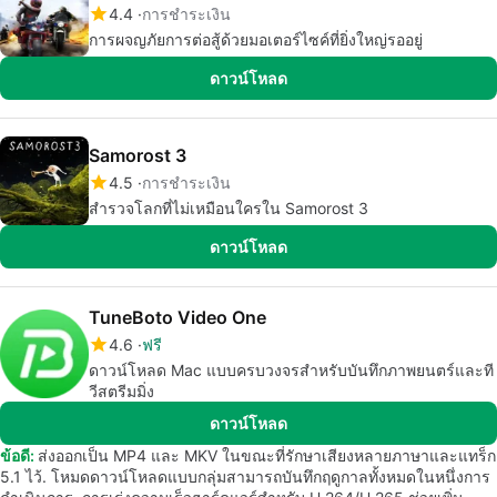
4.4
การชำระเงิน
การผจญภัยการต่อสู้ด้วยมอเตอร์ไซค์ที่ยิ่งใหญ่รออยู่
ดาวน์โหลด
Samorost 3
4.5
การชำระเงิน
สำรวจโลกที่ไม่เหมือนใครใน Samorost 3
ดาวน์โหลด
TuneBoto Video One
4.6
ฟรี
ดาวน์โหลด Mac แบบครบวงจรสำหรับบันทึกภาพยนตร์และที
วีสตรีมมิ่ง
ดาวน์โหลด
ข้อดี:
ส่งออกเป็น MP4 และ MKV ในขณะที่รักษาเสียงหลายภาษาและแทร็ก
5.1 ไว้. โหมดดาวน์โหลดแบบกลุ่มสามารถบันทึกฤดูกาลทั้งหมดในหนึ่งการ