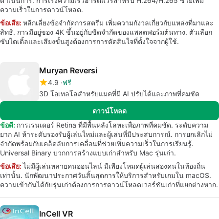
ดำเนินการ. การเร่งความเร็วฮาร์ดแวร์สำหรับ H.264/H.265 ช่วยเพิ่ม
ความเร็วในการดาวน์โหลด.
ข้อเสีย:
หลีกเลี่ยงข้อจำกัดการสตรีม เพิ่มความกังวลเกี่ยวกับแหล่งที่มาและ
สิทธิ. การมีอยู่ของ 4K ขึ้นอยู่กับขีดจำกัดของแพลตฟอร์มต้นทาง. ตัวเลือก
ซับไตเติ้ลและเสียงขั้นสูงต้องการการตัดสินใจที่ตั้งใจจากผู้ใช้.
Muryan Reversi
4.9
ฟรี
3D โอเทลโลสำหรับแมคที่มี AI ปรับได้และภาพที่คมชัด
ดาวน์โหลด
ข้อดี:
การเรนเดอร์ Retina ที่มีพื้นหลังโลหะเพื่อภาพที่คมชัด. ระดับความ
ยาก AI ห้าระดับรองรับผู้เล่นใหม่และผู้เล่นที่มีประสบการณ์. การยกเลิกไม่
จำกัดพร้อมกับเคล็ดลับการเคลื่อนที่ช่วยเพิ่มความเร็วในการเรียนรู้.
Universal Binary บวกการสร้างแบบเก่าสำหรับ Mac รุ่นเก่า.
ข้อเสีย:
ไม่มีผู้เล่นหลายคนออนไลน์ มีเพียงโหมดผู้เล่นสองคนในท้องถิ่น
เท่านั้น. นักพัฒนาประกาศวันสิ้นสุดการให้บริการสำหรับเกมใน macOS.
ความเข้ากันได้กับรุ่นเก่าต้องการการดาวน์โหลดเวอร์ชันเก่าที่แยกต่างหาก.
InCell VR