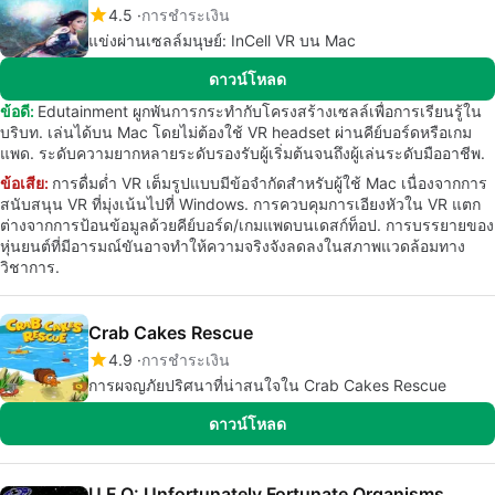
4.5
การชำระเงิน
แข่งผ่านเซลล์มนุษย์: InCell VR บน Mac
ดาวน์โหลด
ข้อดี:
Edutainment ผูกพันการกระทำกับโครงสร้างเซลล์เพื่อการเรียนรู้ใน
บริบท. เล่นได้บน Mac โดยไม่ต้องใช้ VR headset ผ่านคีย์บอร์ดหรือเกม
แพด. ระดับความยากหลายระดับรองรับผู้เริ่มต้นจนถึงผู้เล่นระดับมืออาชีพ.
ข้อเสีย:
การดื่มด่ำ VR เต็มรูปแบบมีข้อจำกัดสำหรับผู้ใช้ Mac เนื่องจากการ
สนับสนุน VR ที่มุ่งเน้นไปที่ Windows. การควบคุมการเอียงหัวใน VR แตก
ต่างจากการป้อนข้อมูลด้วยคีย์บอร์ด/เกมแพดบนเดสก์ท็อป. การบรรยายของ
หุ่นยนต์ที่มีอารมณ์ขันอาจทำให้ความจริงจังลดลงในสภาพแวดล้อมทาง
วิชาการ.
Crab Cakes Rescue
4.9
การชำระเงิน
การผจญภัยปริศนาที่น่าสนใจใน Crab Cakes Rescue
ดาวน์โหลด
U.F.O: Unfortunately Fortunate Organisms