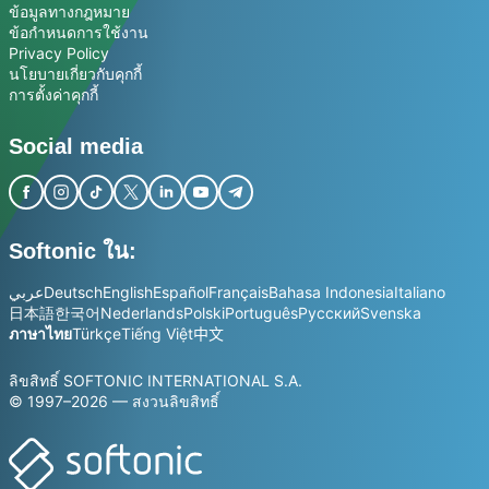
ข้อมูลทางกฎหมาย
ข้อกำหนดการใช้งาน
Privacy Policy
นโยบายเกี่ยวกับคุกกี้
การตั้งค่าคุกกี้
Social media
Softonic ใน:
عربي
Deutsch
English
Español
Français
Bahasa Indonesia
Italiano
日本語
한국어
Nederlands
Polski
Português
Русский
Svenska
ภาษาไทย
Türkçe
Tiếng Việt
中文
ลิขสิทธิ์ SOFTONIC INTERNATIONAL S.A.
© 1997–2026 — สงวนลิขสิทธิ์