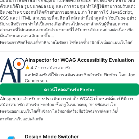
มือนี้มีการสมัครสมาชิกที่มุ่งเป้าไปที่องค์ประกอบภาพของแพลตฟอร์ม เช่น
ตัวเล่นวิดีโอ รูปขนาดย่อ เมนู และการควบคุม ทำให้ผู้ใช้สามารถปรับแต่ง
อินเทอร์เฟซของตนให้คล้ายกับการออกแบบเก่า โดยการใช้ JavaScript,
CSS และ HTML ส่วนขยายนี้จะฉีดสไตล์เหล่านี้เข้าสู่หน้า YouTube อย่าง
มีประสิทธิภาพ ทำให้เป็นทางเลือกที่ตรงไปตรงมาสำหรับผู้ที่ชอบความ
สวยงามที่ไม่กลมมนมากนักส่วนขยายนี้ได้รับการอัปเดตอย่างต่อเนื่องเพื่อ
คืนลักษณะคลาสสิกมากขึ้น…
Firefox
กราฟิกดีไซเนอร์
กราฟิกง่าย
โมซิลลา ไฟร์ฟอกซ์
กราฟิกดีไซน์
ออกแบบเว็บไซต์
AInspector for WCAG Accessibility Evaluation
4.7
การสมัครสมาชิก
แอปพลิเคชันที่ใช้การสมัครสมาชิกสำหรับ Firefox โดย Jon
Gunderson.
ดาวน์โหลดสำหรับ Firefox
AInspector สำหรับการประเมินการเข้าถึง WCAG เป็นซอฟต์แวร์ที่มีการ
สมัครสมาชิก สำหรับ Firefox ซึ่งอยู่ในหมวดหมู่ 'การพัฒนาเว็บ'
Firefox
ออกแบบเว็บไซต์
โมซิลลา ไฟร์ฟอกซ์
เครื่องมือวินิจฉัย
การพัฒนาเว็บ
การพัฒนาเว็บแอปพลิเคชัน
Design Mode Switcher