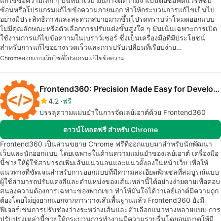
แก้ไขข้อความเล็ก ๆ บนหน้าเว็บ มันกำจัดความจำเป็นต่อซอฟต์แวร์ที่ซับ
ซ้อนหรือโปรแกรมแก้ไขข้อความภายนอก ทำให้กระบวนการแก้ไขเป็นไป
อย่างมีประสิทธิภาพและสะดวกสบายมากขึ้นโปรดทราบว่าโหมดออกแบบ
ไม่มีคุณลักษณะหรือตัวเลือกการปรับแต่งขั้นสูงใด ๆ มันเน้นเฉพาะการเปิด
ใช้งานการแก้ไขข้อความในเบราว์เซอร์ ซึ่งเป็นเครื่องมือที่มีประโยชน์
สำหรับการแก้ไขอย่างรวดเร็วและการปรับเปลี่ยนที่เรียบง่าย…
Chrome
ออกแบบเว็บไซต์
โปรแกรมแก้ไขข้อความ
Frontend360: Precision Made Easy for Developers and Designers
4.2
ฟรี
บรรลุความแม่นยำในการจัดเลย์เอาต์ด้วย Frontend360
ดาวน์โหลดฟรี สำหรับ Chrome
Frontend360 เป็นส่วนขยาย Chrome ฟรีที่ออกแบบมาสำหรับนักพัฒนา
เว็บและนักออกแบบ โดยเฉพาะในด้านความแม่นยำของเลย์เอาต์ เครื่องมือ
นี้ช่วยให้ผู้ใช้สามารถเพิ่มเส้นแนวนอนและแนวตั้งลงในหน้าเว็บ เพื่อให้
แนวทางที่ชัดเจนสำหรับการออกแบบที่มีความละเอียดพิกเซลที่สมบูรณ์แบบ
ผู้ใช้สามารถปรับแต่งสีและตำแหน่งของเส้นเหล่านี้ได้อย่างง่ายดายเพื่อตอบ
สนองความต้องการเฉพาะของพวกเขา ทำให้มั่นใจได้ว่าเลย์เอาต์มีความถูก
ต้องโดยไม่ยุ่งยากนอกจากการวางเส้นพื้นฐานแล้ว Frontend360 ยังมี
ฟีเจอร์เช่นการปรับช่องว่างระหว่างเส้นและตัวเลือกแนวทางหลายแบบ การ
ปรับปรุงเหล่านี้ช่วยให้กระบวนการทำงานมีความราบรื่นโดยอนุญาตให้มี