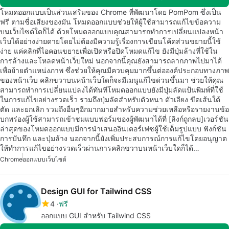
โหมดออกแบบเป็นส่วนเสริมของ Chrome ที่พัฒนาโดย PomPom ซึ่งเป็น
ฟรี ตามชื่อเสียงของมัน โหมดออกแบบช่วยให้ผู้ใช้สามารถแก้ไขข้อความ
บนเว็บไซต์ใดก็ได้ ด้วยโหมดออกแบบคุณสามารถทำการเปลี่ยนแปลงหน้า
เว็บได้อย่างง่ายดายโดยไม่ต้องมีความรู้เรื่องการเขียนโค้ดส่วนขยายนี้ใช้
ง่าย แค่คลิกที่ไอคอนขยายเพื่อเปิดหรือปิดโหมดแก้ไข ยังมีปุ่มล้างที่ใช้ใน
การล้างและโหลดหน้าเว็บใหม่ นอกจากนี้คุณยังสามารถลากภาพไปมาได้
เพื่อย้ายตำแหน่งภาพ ซึ่งช่วยให้คุณมีควบคุมมากขึ้นต่อองค์ประกอบทางภาพ
ของหน้าเว็บ คลิกขวาบนหน้าเว็บใดก็จะมีเมนูแก้ไขด่วนขึ้นมา ช่วยให้คุณ
สามารถทำการเปลี่ยนแปลงได้ทันทีโหมดออกแบบยังมีปุ่มลัดแป้นพิมพ์ที่ใช้
ในการแก้ไขอย่างรวดเร็ว รวมถึงปุ่มลัดสำหรับตัวหนา ตัวเอียง ขีดเส้นใต้
ตัด และยกเลิก รวมถึงอื่นๆอีกมากมายสำหรับความช่วยเหลือหรือรายงานข้อ
บกพร่องผู้ใช้สามารถเข้าชมแบบฟอร์มของผู้พัฒนาได้ที่ [ลิงก์ถูกลบ]เวอร์ชัน
ล่าสุดของโหมดออกแบบมีการนำเสนออินเตอร์เฟซผู้ใช้เต็มรูปแบบ ฟังก์ชัน
การบันทึก และปุ่มล้าง นอกจากนี้ยังเพิ่มประสบการณ์การแก้ไขโดยอนุญาต
ให้ทำการแก้ไขอย่างรวดเร็วผ่านการคลิกขวาบนหน้าเว็บใดก็ได้…
Chrome
ออกแบบเว็บไซต์
Design GUI for Tailwind CSS
4
ฟรี
ออกแบบ GUI สำหรับ Tailwind CSS