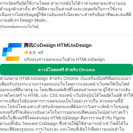
การเปิดหรือปิดใช้งานโหมด สามารถมั่นใจได้ว่าส่วนขยายจะทำงานบน
ด้านลูกค้าเท่านั้น ทำให้มีความเป็นส่วนตัวและปลอดภัยในการใช้งาน
เนื่องจากไม่ส่งข้อมูลผู้ใช้ผ่านอินเทอร์เน็ตเหมาะสำหรับมืออาชีพและคนที่มี
งานอดิเรก Design Mode…
Chrome
ออกแบบเว็บไซต์
腾讯CoDesign HTMLtoDesign
4.6
ฟรี
ปรับปรุงการออกแบบเว็บด้วย HTMLtoDesign
ดาวน์โหลดฟรี สำหรับ Chrome
ส่วนขยาย HTMLtoDesign สำหรับ Chrome เป็นเครื่องมือฟรีที่ออกแบบมา
เพื่อปรับปรุงกระบวนการออกแบบเว็บโดยการแปลงหน้าเว็บสดให้เป็นไฟล์
ออกแบบที่มีมาตรฐาน โดยเพียงแค่คลิกที่ไอคอนส่วนขยาย ผู้ใช้สามารถจับ
ภาพโครงสร้าง HTML และ CSS ของหน้าเว็บปัจจุบันได้โดยอัตโนมัติ ทำให้
การเปลี่ยนไปยังเอกสารการออกแบบเป็นไปอย่างราบรื่น ส่วนขยายนี้มี
ประโยชน์โดยเฉพาะสำหรับนักออกแบบที่ต้องการวิเคราะห์หน้าเว็บของคู่
แข่งหรือรีไซเคิลแรงบันดาลใจในการออกแบบที่พบออนไลน์อย่างรวดเร็ว
หนึ่งในฟีเจอร์ที่โดดเด่นของ HTMLtoDesign คือการรวมเข้ากับ Figma
ผ่านปลั๊กอิน Tencent CoDesign ซึ่งช่วยให้ผู้ใช้สามารถนำเข้าไฟล์ได้ใน
ขณะที่ยังคงรูปแบบ การเว้นระยะ และโทนสีเดิมไว้เพื่อความแม่นยำใน