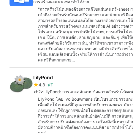
การสร้างคะแนนเพลงทำได้ง่าย
"การสร้างโน้ตเพลงด้วยการแก้ไขแผ่นดนตรี-sheet mu
เข้าถึงง่ายสำหรับนักดนตรีรักษาการและนักดนตรีมืออาชีพ
สามารถสร้างคะแนนเพลงได้อย่างง่ายด้วยการแตะโน้ตที่ต
ภาพสำหรับการสร้างคะแนนเพลงด้วย AI อย่างรวดเร็
โปรแกรมสนับสนุนการบันทึกโน้ตบท, การแก้ไขโน้ตแ
เช่น โน้ต, การเล่นดีด, ลายลัญฉาย, และอื่น ๆ เพื่อให
เพลงฟังด้วยฟังก์ชันการเล่น, ทำให้พวกเขาสามารถฟังผ
และปรับแก้ผลงานของพวกเขาอย่างมีประสิทธิภาพ ไม่
เซียน แอปพลิเคชันนี้จะช่วยให้การดำเนินการอย่างร
ดนตรีที่หลากหลาย…
LilyPond
4.8
ฟรี
<h2>LilyPond: การแกะสลักแบบข้อความสำหรับโน้ตเ
LilyPond โดย Ivo Bouwmans เป็นโปรแกรมการแกะสล
เพื่อผลิตโน้ตเพลงที่มีคุณภาพสำหรับการเผยแพร่ มันร
ออกมาและใช้กฎการพิมพ์อัตโนมัติและการจัดรูปแบ
ถึงการทำให้การแกะสลักแม่นยำอัตโนมัติ การสนับสนุนโน
สำหรับการปรับแต่งตามต้องการ เครื่องมือนี้เหมาะสำห
มีความก้าวหน้าซึ่งต้องการคะแนนที่สามารถทำซ้ำได
แพร่.