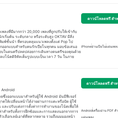
ดาวน์โหลดฟรี สำห
พลงที่มีมากกว่า 20,000 เพลงที่ถูกปรับให้เข้ากับ
เริ่มต้น ระดับกลาง หรือระดับสูง OKTAV มีสิ่ง
มพ์ชั้นนำ ที่ครอบคลุมแนวเพลงตั้งแต่ Pop ไป
ถูกออกแบบสำหรับคนรักเปียโนทุกคน มอบข้อเสนอ
iPhone
อ่านเปียโน
แผ่นเพล
บในดนตรีปลดปล่อยการเดินทางดนตรีของคุณด้วย
พลงโน้ตดิจิทัลเต็มรูปแบบเป็นเวลา 7 วัน ในภาย
ดาวน์โหลดฟรี สำห
บ Android
ึ่งออกแบบมาสำหรับผู้ใช้ Android มันมีฟีเจอร์
ให้เปลี่ยนหน้าได้ง่ายผ่านการแตะหรือปัด ผู้ใช้
ละปรับแต่งการตั้งค่าการทำงานของโน้ตเพื่อให้
Android
เครื่องอ่าน PDF ส
ุณค่าสำหรับทั้งการฝึกซ้อมและการแสดงนอกจากการ
ัวเลือกเลย์เอาต์ที่หลากหลาย รวมถึงมุมมองหน้า
แผ่นเพลง