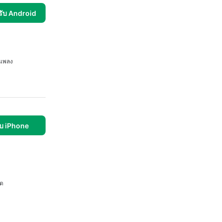
รับ Android
นเพลง
บ iPhone
ด