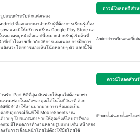
ดาวน์โหลดฟรี สำห
ต็มรูปแบบสำหรับนักแต่งเพลง
roid ที่ออกแบบมาสำหรับผู้ที่ต้องการเรียนรู้เบื้อง
I.sow และมีให้บริการฟรีบน Google Play Store แอ
ในหมวดหมู่หนังสือแอปนี้เหมาะสำหรับผู้เริ่มต้นที่
Android
การเรียนดนตรี
แผ่
ที่เข้าใจง่ายเกี่ยวกับวิธีการแต่งเพลง การฝึกการ
ล่นจังหวะโดยการมองเห็นโน้ตหลายๆ ตัว แอปนี้ใช้
ดาวน์โหลดสำหรั
 iPad ที่ดีที่สุด มันช่วยให้คุณไม่ต้องพกพา
ะแนนเพลงในคลังของคุณได้ในไม่กี่วินาที ด้วย
ิที่มีกำลังใช้งานมากมายการเชื่อมต่อเป็น
อกับอุปกรณ์อื่นที่ใช้ MobileSheets บน
iPhone
แผ่นเพลง
แอพไอแพ
ง่ายๆ โปรแกรมยังช่วยให้คุณซิงค์ไลบรารีของ
Sheets มีโหมดการทำงานหลายรูปแบบ เช่น หน้าสอง
งรองรับการเลื่อนหน้าโดยไม่ต้องใช้มือโดยใช้