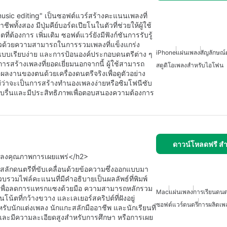
sic editing" เป็นซอฟต์แวร์สร้างคะแนนเพลงที่
ทั้งสอง มีปุ่มคีย์บอร์ดเปียโนในตัวที่ช่วยให้ผู้ใช้
้องการ เพิ่มเติม ซอฟต์แวร์ยังมีฟังก์ชันการรับรู้
วด้วยความสามารถในการรวมเพลงที่แข็งแกร่ง
iPhone
แผ่นเพลง
สัญลักษณ์
บบเรียบง่าย และการป้อนองค์ประกอบดนตรีต่าง ๆ
้การสร้างเพลงที่ยอดเยี่ยมนอกจากนี้ ผู้ใช้สามารถ
สตูดิโอเพลงสำหรับไอโฟน
ลงานของตนด้วยเครื่องดนตรีจริงเพื่อดูตัวอย่าง
ว่าจะเป็นการสร้างทำนองเพลงง่ายหรือซิมโฟนีซับ
าบรื่นและมีประสิทธิภาพเพื่อตอบสนองความต้องการ
ดาวน์โหลดฟรี ส
พลงคุณภาพการเผยแพร่</h2>
ักดนตรีที่ขับเคลื่อนด้วยข้อความซึ่งออกแบบมา
วบรวมไฟล์คะแนนที่มีคำอธิบายเป็นผลลัพธ์ที่พิมพ์
บเพื่อลดการแทรกแซงด้วยมือ ความสามารถหลักรวม
Mac
แผ่นเพลง
การเรียนดนต
้ตที่กว้างขวาง และเลเยอร์สคริปต์ที่ฝังอยู่
ซอฟต์แวร์ดนตรี
การผลิตเ
รับนักแต่งเพลง นักแกะสลักมืออาชีพ และนักเรียนที่
้และมีความละเอียดสูงสำหรับการศึกษา หรือการเผย