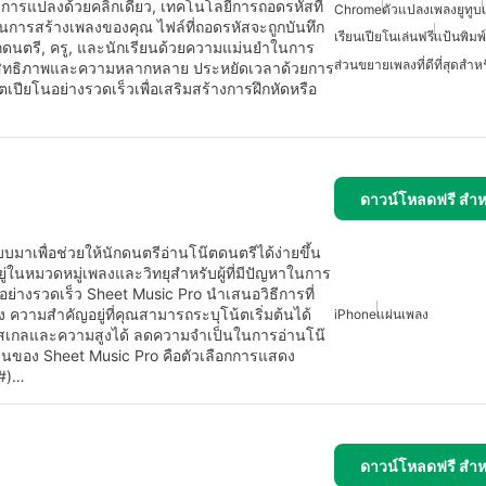
การแปลงด้วยคลิกเดียว, เทคโนโลยีการถอดรหัสที่
Chrome
ตัวแปลงเพลงยูทูบ
ารสร้างเพลงของคุณ ไฟล์ที่ถอดรหัสจะถูกบันทึก
เรียนเปียโนเล่นฟรี
แป้นพิมพ
นักดนตรี, ครู, และนักเรียนด้วยความแม่นยำในการ
ส่วนขยายเพลงที่ดีที่สุดสำ
ะสิทธิภาพและความหลากหลาย ประหยัดเวลาด้วยการ
ียโนอย่างรวดเร็วเพื่อเสริมสร้างการฝึกหัดหรือ
ดาวน์โหลดฟรี สำห
มาเพื่อช่วยให้นักดนตรีอ่านโน๊ตดนตรีได้ง่ายขึ้น
ยู่ในหมวดหมู่เพลงและวิทยุสำหรับผู้ที่มีปัญหาในการ
อย่างรวดเร็ว Sheet Music Pro นำเสนอวิธีการที่
 ความสำคัญอยู่ที่คุณสามารถระบุโน้ตเริ่มต้นได้
iPhone
แผ่นเพลง
ือกสเกลและความสูงได้ ลดความจำเป็นในการอ่านโน๊
เด่นของ Sheet Music Pro คือตัวเลือกการแสดง
(#)…
ดาวน์โหลดฟรี สำห