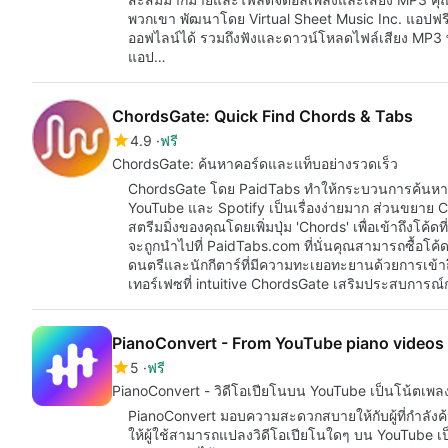
พวกเขา พัฒนาโดย Virtual Sheet Music Inc. แอปฟรี
ออฟไลน์ได้ รวมถึงฟังและดาวน์โหลดไฟล์เสียง MP3
แอป…
ChordsGate: Quick Find Chords & Tabs
4.9
ฟรี
ChordsGate: ค้นหาคอร์ดและแท็บอย่างรวดเร็ว
ChordsGate โดย PaidTabs ทำให้กระบวนการค้นหาแ
YouTube และ Spotify เป็นเรื่องง่ายมาก ส่วนขยาย C
สตรีมมิ่งของคุณโดยเพิ่มปุ่ม 'Chords' เพื่อเข้าถึงโค้ดท
จะถูกนำไปที่ PaidTabs.com ที่นั่นคุณสามารถซื้อโค้
ดนตรีและนักกีตาร์ที่มีความทะเยอทะยานด้วยการเข้าถึ
เทอร์เฟซที่ intuitive ChordsGate เสริมประสบการณ์
PianoConvert - From YouTube piano videos 
5
ฟรี
PianoConvert - วิดีโอเปียโนบน YouTube เป็นโน้ตเพล
PianoConvert มอบความสะดวกสบายให้กับผู้ที่กำลังค
ให้ผู้ใช้สามารถแปลงวิดีโอเปียโนใดๆ บน YouTube เ