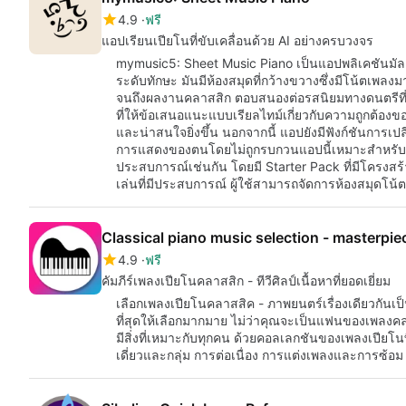
4.9
ฟรี
แอปเรียนเปียโนที่ขับเคลื่อนด้วย AI อย่างครบวงจร
mymusic5: Sheet Music Piano เป็นแอปพลิเคชันมัลติม
ระดับทักษะ มันมีห้องสมุดที่กว้างขวางซึ่งมีโน้ตเพลง
จนถึงผลงานคลาสสิก ตอบสนองต่อรสนิยมทางดนตรีที่
ที่ให้ข้อเสนอแนะแบบเรียลไทม์เกี่ยวกับความถูกต้อง
และน่าสนใจยิ่งขึ้น นอกจากนี้ แอปยังมีฟังก์ชันการเปลี่
การแสดงของตนโดยไม่ถูกรบกวนแอปนี้เหมาะสำหรับผู้เริ่ม
ประสบการณ์เช่นกัน โดยมี Starter Pack ที่มีโครงสร้า
เล่นที่มีประสบการณ์ ผู้ใช้สามารถจัดการห้องสมุดโน
Classical piano music selection - masterpie
4.9
ฟรี
คัมภีร์เพลงเปียโนคลาสสิก - ทีวีศิลป์เนื้อหาที่ยอดเยี่ยม
เลือกเพลงเปียโนคลาสสิค - ภาพยนตร์เรื่องเดียวกันเป็
ที่สุดให้เลือกมากมาย ไม่ว่าคุณจะเป็นแฟนของเพลงคล
มีสิ่งที่เหมาะกับทุกคน ด้วยคอลเลกชันของเพลงเปี
เดี่ยวและกลุ่ม การต่อเนื่อง การแต่งเพลงและการซ้อม