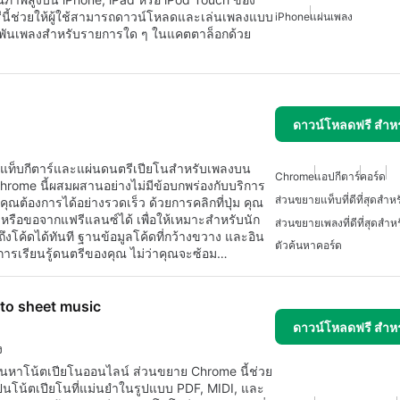
นี้ช่วยให้ผู้ใช้สามารถดาวน์โหลดและเล่นเพลงแบบ
iPhone
แผ่นเพลง
 พันเพลงสำหรับรายการใด ๆ ในแคตตาล็อกด้วย
ดาวน์โหลดฟรี สำห
ท็บกีตาร์และแผ่นดนตรีเปียโนสำหรับเพลงบน
Chrome
แอปกีตาร์
คอร์ด
hrome นี้ผสมผสานอย่างไม่มีข้อบกพร่องกับบริการ
ส่วนขยายแท็บที่ดีที่สุดสำ
ี่คุณต้องการได้อย่างรวดเร็ว ด้วยการคลิกที่ปุ่ม คุณ
ดหรือขอจากแฟรีแลนซ์ได้ เพื่อให้เหมาะสำหรับนัก
ส่วนขยายเพลงที่ดีที่สุดสำ
งโค้ดได้ทันที ฐานข้อมูลโค้ดที่กว้างขวาง และอิน
ตัวค้นหาคอร์ด
การเรียนรู้ดนตรีของคุณ ไม่ว่าคุณจะซ้อม…
to sheet music
ดาวน์โหลดฟรี สำห
ง
้นหาโน้ตเปียโนออนไลน์ ส่วนขยาย Chrome นี้ช่วย
ป็นโน้ตเปียโนที่แม่นยำในรูปแบบ PDF, MIDI, และ