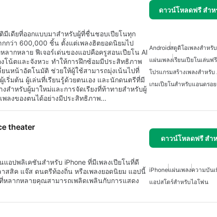
ดาวน์โหลดฟรี สำห
ีเดียที่ออกแบบมาสำหรับผู้ที่ชื่นชอบเปียโนทุก
มากกว่า 600,000 ชิ้น ตั้งแต่เพลงฮิตยอดนิยมไป
Android
สตูดิโอเพลงสำหรั
หลากหลาย ฟีเจอร์เด่นของแอปคือครูสอนเปียโน AI
แผ่นเพลง
เรียนเปียโนเล่นฟรี
ของโน้ตและจังหวะ ทำให้การฝึกซ้อมมีประสิทธิภาพ
ยนหน้าอัตโนมัติ ช่วยให้ผู้ใช้สามารถมุ่งเน้นไปที่
โปรแกรมสร้างเพลงสำหรับ 
ต้น ผู้เล่นที่เรียนรู้ด้วยตนเอง และนักดนตรีที่มี
เกมเปียโนสำหรับแอนดรอย
งสำหรับผู้มาใหม่และการจัดเรียงที่ท้าทายสำหรับผู้
้ตเพลงของตนได้อย่างมีประสิทธิภาพ…
ce theater
ดาวน์โหลดฟรี สำห
นแอปพลิเคชันสำหรับ iPhone ที่มีเพลงเปียโนที่ดี
iPhone
แผ่นเพลง
ความบันเ
าสสิค แจ๊ส ดนตรีท้องถิ่น หรือเพลงยอดนิยม แอปนี้
ยโนที่หลากหลายคุณสามารถเพลิดเพลินกับการแสดง
แอปสโตร์สำหรับไอโฟน