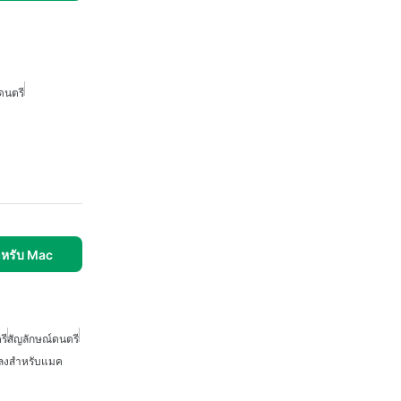
ดนตรี
ำหรับ Mac
รี
สัญลักษณ์ดนตรี
พลงสำหรับแมค