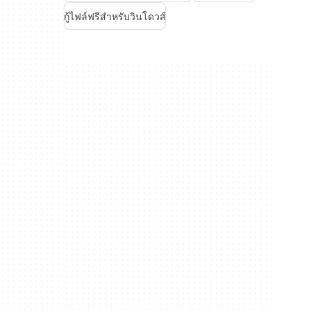
กู้ไฟล์ฟรีสำหรับวินโดวส์