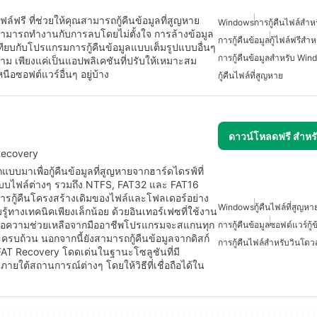
์ฟรี ที่ช่วยให้คุณสามารถกู้คืนข้อมูลที่สูญหาย
Windows
การกู้คืนไฟล์สำห
t สามารถทำงานกับการลบโดยไม่ตั้งใจ การล้างข้อมูล
การกู้คืนข้อมูล
กู้ไฟล์ฟรีสำห
ทียบกับโปรแกรมการกู้คืนข้อมูลแบบเต็มรูปแบบอื่นๆ
การกู้คืนข้อมูลสำหรับ Wi
ตาม เพียงแค่เป็นแอปพลิเคชันที่ปรับให้เหมาะสม
ือซอฟต์แวร์อื่นๆ อยู่บ้าง
กู้คืนไฟล์ที่สูญหาย
ดาวน์โหลดฟรี สำห
 Recovery
กแบบมาเพื่อกู้คืนข้อมูลที่สูญหายจากฮาร์ดไดรฟ์ที่
ูปแบบไฟล์ต่างๆ รวมถึง NTFS, FAT32 และ FAT16
ารกู้คืนโครงสร้างเดิมของไฟล์และโฟลเดอร์อย่าง
Windows
กู้คืนไฟล์ที่สูญหา
ามรู้ทางเทคนิคเพียงเล็กน้อย ด้วยอินเทอร์เฟซที่ใช้งาน
้องขอความช่วยเหลือจากมืออาชีพโปรแกรมจะสแกนทุก
การกู้คืนข้อมูล
ซอฟต์แวร์กู้ข
ะครบถ้วน นอกจากนี้ยังสามารถกู้คืนข้อมูลจากดิสก์
การกู้คืนไฟล์สำหรับวินโดวส
 FAT Recovery โดดเด่นในฐานะโซลูชันที่มี
ยภายใต้สถานการณ์ต่างๆ โดยให้วิธีที่เชื่อถือได้ใน