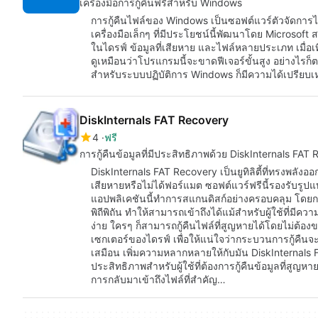
เครื่องมือการกู้คืนฟรีสำหรับ Windows
การกู้คืนไฟล์ของ Windows เป็นซอฟต์แวร์ตัวจัดการไฟล
เครื่องมือเล็กๆ ที่มีประโยชน์นี้พัฒนาโดย Microsof
ในไดรฟ์ ข้อมูลที่เสียหาย และไฟล์หลายประเภท เมื่อเ
ดูเหมือนว่าโปรแกรมนี้จะขาดฟีเจอร์ขั้นสูง อย่างไรก็
สำหรับระบบปฏิบัติการ Windows ก็มีความได้เปรียบเหน
DiskInternals FAT Recovery
4
ฟรี
การกู้คืนข้อมูลที่มีประสิทธิภาพด้วย DiskInternals FAT
DiskInternals FAT Recovery เป็นยูทิลิตี้ที่ทรงพลังออ
เสียหายหรือไม่ได้ฟอร์แมต ซอฟต์แวร์ฟรีนี้รองรับร
แอปพลิเคชันนี้ทำการสแกนดิสก์อย่างครอบคลุม โดยก
พิถีพิถัน ทำให้สามารถเข้าถึงได้แม้สำหรับผู้ใช้ที่มีคว
ง่าย ใครๆ ก็สามารถกู้คืนไฟล์ที่สูญหายได้โดยไม่ต
เซกเตอร์ของไดรฟ์ เพื่อให้แน่ใจว่ากระบวนการกู้คืนจ
เสมือน เพิ่มความหลากหลายให้กับมัน DiskInternals
ประสิทธิภาพสำหรับผู้ใช้ที่ต้องการกู้คืนข้อมูลที่สูญหา
การกลับมาเข้าถึงไฟล์ที่สำคัญ…