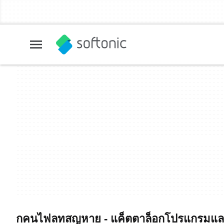
กคนไฟลทสญหาย - แค็ตตาล็อกโปรแกรมและ