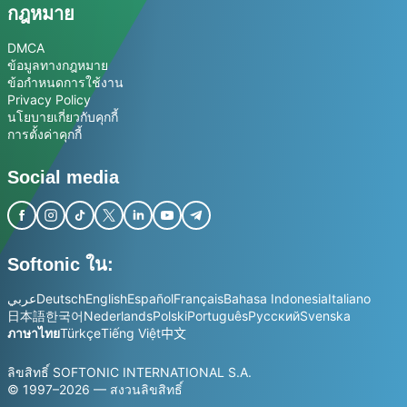
กฎหมาย
DMCA
ข้อมูลทางกฎหมาย
ข้อกำหนดการใช้งาน
Privacy Policy
นโยบายเกี่ยวกับคุกกี้
การตั้งค่าคุกกี้
Social media
Softonic ใน:
عربي
Deutsch
English
Español
Français
Bahasa Indonesia
Italiano
日本語
한국어
Nederlands
Polski
Português
Русский
Svenska
ภาษาไทย
Türkçe
Tiếng Việt
中文
ลิขสิทธิ์ SOFTONIC INTERNATIONAL S.A.
© 1997–2026 — สงวนลิขสิทธิ์