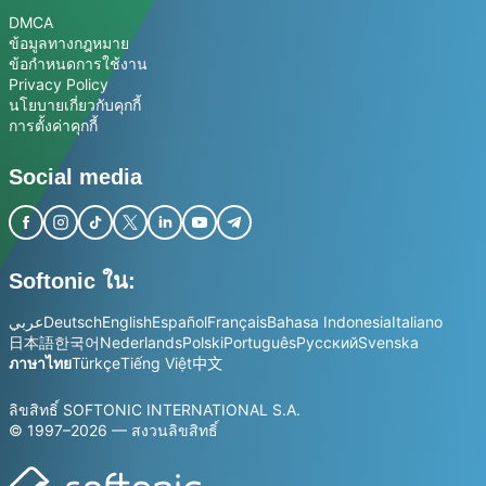
DMCA
ข้อมูลทางกฎหมาย
ข้อกำหนดการใช้งาน
Privacy Policy
นโยบายเกี่ยวกับคุกกี้
การตั้งค่าคุกกี้
Social media
Softonic ใน:
عربي
Deutsch
English
Español
Français
Bahasa Indonesia
Italiano
日本語
한국어
Nederlands
Polski
Português
Русский
Svenska
ภาษาไทย
Türkçe
Tiếng Việt
中文
ลิขสิทธิ์ SOFTONIC INTERNATIONAL S.A.
© 1997–2026 — สงวนลิขสิทธิ์