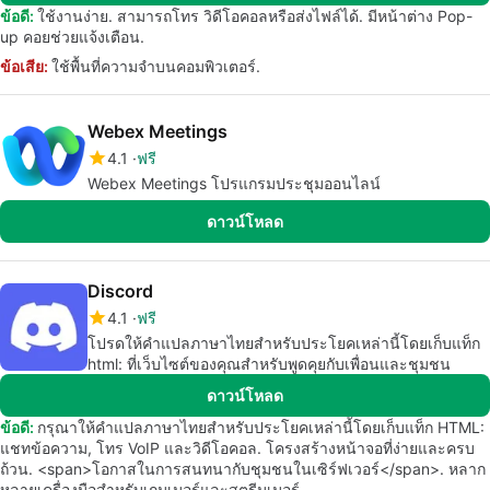
ข้อดี:
ใช้งานง่าย. สามารถโทร วิดีโอคอลหรือส่งไฟล์ได้. มีหน้าต่าง Pop-
up คอยช่วยแจ้งเตือน.
ข้อเสีย:
ใช้พื้นที่ความจำบนคอมพิวเตอร์.
Webex Meetings
4.1
ฟรี
Webex Meetings โปรแกรมประชุมออนไลน์
ดาวน์โหลด
Discord
4.1
ฟรี
โปรดให้คำแปลภาษาไทยสำหรับประโยคเหล่านี้โดยเก็บแท็ก
html: ที่เว็บไซต์ของคุณสำหรับพูดคุยกับเพื่อนและชุมชน
ดาวน์โหลด
ข้อดี:
กรุณาให้คำแปลภาษาไทยสำหรับประโยคเหล่านี้โดยเก็บแท็ก HTML:
แชทข้อความ, โทร VoIP และวิดีโอคอล. โครงสร้างหน้าจอที่ง่ายและครบ
ถ้วน. <span>โอกาสในการสนทนากับชุมชนในเซิร์ฟเวอร์</span>. หลาก
หลายเครื่องมือสำหรับเกมเมอร์และสตรีมเมอร์.