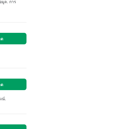
อมูล. การ
ลด
ลด
รณ์.