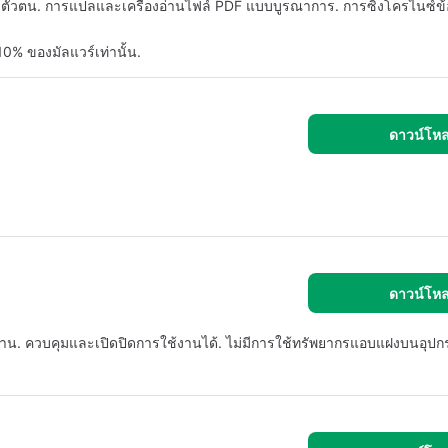
ตัวตน. การแปลและเครื่องอ่านไฟล์ PDF แบบบูรณาการ. การซิงโครไนซ์ข้
 10% ของมัลแวร์เท่านั้น.
ดาวน์โห
ดาวน์โห
งาน. ควบคุมและเปิดปิดการใช้งานได้. ไม่มีการใช้ทรัพยากรแอบแฝงบนอุปก