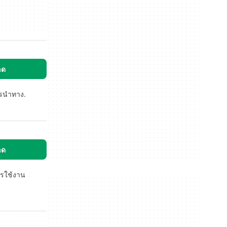
ลด
ารนำทาง.
ลด
ารใช้งาน