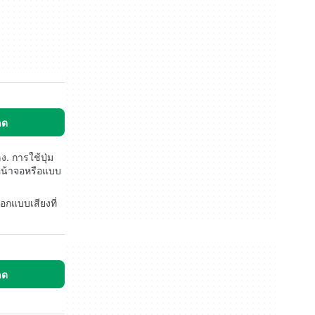
ลด
. การใช้ปุ่ม
มหน้าจอหรือแบบ
กแบบเสียงที่
ลด