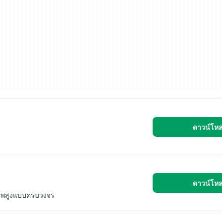
ดาวน์โห
ดาวน์โห
ธิภาพสูงแบบครบวงจร