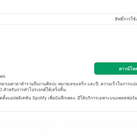
สิทธิ์การใช
ดาวน์โห
ows
กษาเมตาดาต้ารวมถึงงานศิลปะ หมายเลขแทร็ก และปี. ความเร็วในการแปลง
CD สำหรับการทำโปรเจกต์ให้เสร็จสิ้น.
ั้งแอปพลิเคชัน Spotify เพื่อบันทึกเพลง. มีให้บริการเฉพาะบนแพลตฟอร