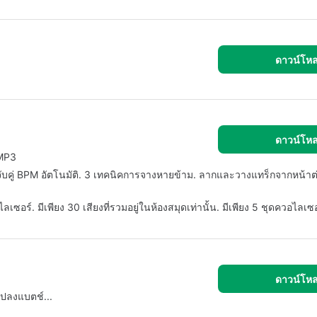
ดาวน์โห
ดาวน์โห
 MP3
การจับคู่ BPM อัตโนมัติ. 3 เทคนิคการจางหายข้าม. ลากและวางแทร็กจากหน้าต
อร์. มีเพียง 30 เสียงที่รวมอยู่ในห้องสมุดเท่านั้น. มีเพียง 5 ชุดควอไลเซอร
ดาวน์โห
แปลงแบตช์...