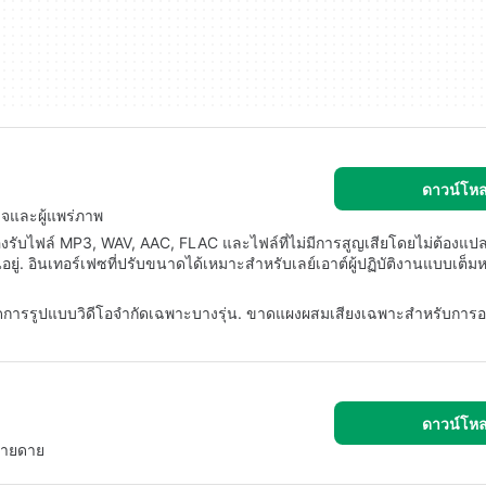
ดาวน์โห
จและผู้แพร่ภาพ
องรับไฟล์ MP3, WAV, AAC, FLAC และไฟล์ที่ไม่มีการสูญเสียโดยไม่ต้องแปลง
ยู่. อินเทอร์เฟซที่ปรับขนาดได้เหมาะสำหรับเลย์เอาต์ผู้ปฏิบัติงานแบบเต็
ัดการรูปแบบวิดีโอจำกัดเฉพาะบางรุ่น. ขาดแผงผสมเสียงเฉพาะสำหรับการออ
ดาวน์โห
ง่ายดาย