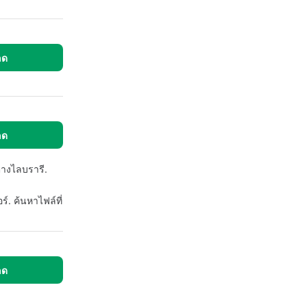
ลด
ลด
่างไลบรารี.
์. ค้นหาไฟล์ที่
ลด