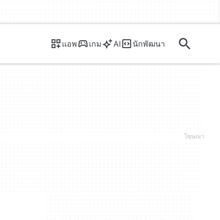
แอพ
เกม
AI
นักพัฒนา