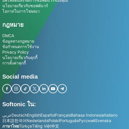
อัพโหลดและจัดการซอฟต์แวร์ของคุณ
นโยบายเกี่ยวกับซอฟต์แวร์
โอกาสในการโฆษณา
กฎหมาย
DMCA
ข้อมูลทางกฎหมาย
ข้อกำหนดการใช้งาน
Privacy Policy
นโยบายเกี่ยวกับคุกกี้
การตั้งค่าคุกกี้
Social media
Softonic ใน:
عربي
Deutsch
English
Español
Français
Bahasa Indonesia
Italiano
日本語
한국어
Nederlands
Polski
Português
Русский
Svenska
ภาษาไทย
Türkçe
Tiếng Việt
中文