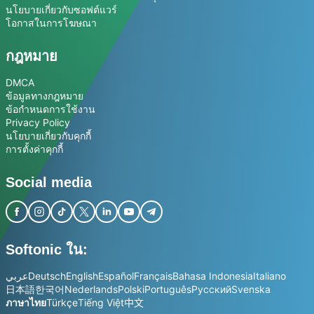
นโยบายเกี่ยวกับซอฟต์แวร์
โอกาสในการโฆษณา
กฎหมาย
DMCA
ข้อมูลทางกฎหมาย
ข้อกำหนดการใช้งาน
Privacy Policy
นโยบายเกี่ยวกับคุกกี้
การตั้งค่าคุกกี้
Social media
Softonic ใน:
عربي
Deutsch
English
Español
Français
Bahasa Indonesia
Italiano
日本語
한국어
Nederlands
Polski
Português
Русский
Svenska
ภาษาไทย
Türkçe
Tiếng Việt
中文