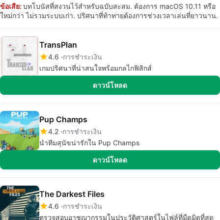
ข้อเสีย:
บทโบนัสที่สงวนไว้สำหรับฉบับสะสม. ต้องการ macOS 10.11 หรือ
ใหม่กว่า ไม่รวมระบบเก่า. ปริศนาที่ท้าทายต้องการช่วงเวลาเล่นที่ยาวนาน.
TransPlan
4.6
การชำระเงิน
เกมปริศนาที่น่าสนใจพร้อมกลไกฟิสิกส์
ดาวน์โหลด
Pup Champs
4.2
การชำระเงิน
นำทีมสุนัขน่ารักใน Pup Champs
ดาวน์โหลด
The Darkest Files
4.6
การชำระเงิน
ตรวจสอบอาชญากรรมในประวัติศาสตร์ในไฟล์ที่มืดมิดที่สุด