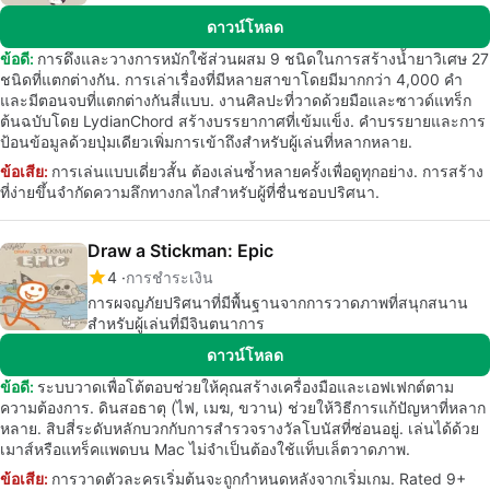
ดาวน์โหลด
ข้อดี:
การดึงและวางการหมักใช้ส่วนผสม 9 ชนิดในการสร้างน้ำยาวิเศษ 27
ชนิดที่แตกต่างกัน. การเล่าเรื่องที่มีหลายสาขาโดยมีมากกว่า 4,000 คำ
และมีตอนจบที่แตกต่างกันสี่แบบ. งานศิลปะที่วาดด้วยมือและซาวด์แทร็ก
ต้นฉบับโดย LydianChord สร้างบรรยากาศที่เข้มแข็ง. คำบรรยายและการ
ป้อนข้อมูลด้วยปุ่มเดียวเพิ่มการเข้าถึงสำหรับผู้เล่นที่หลากหลาย.
ข้อเสีย:
การเล่นแบบเดี่ยวสั้น ต้องเล่นซ้ำหลายครั้งเพื่อดูทุกอย่าง. การสร้าง
ที่ง่ายขึ้นจำกัดความลึกทางกลไกสำหรับผู้ที่ชื่นชอบปริศนา.
Draw a Stickman: Epic
4
การชำระเงิน
การผจญภัยปริศนาที่มีพื้นฐานจากการวาดภาพที่สนุกสนาน
สำหรับผู้เล่นที่มีจินตนาการ
ดาวน์โหลด
ข้อดี:
ระบบวาดเพื่อโต้ตอบช่วยให้คุณสร้างเครื่องมือและเอฟเฟกต์ตาม
ความต้องการ. ดินสอธาตุ (ไฟ, เมฆ, ขวาน) ช่วยให้วิธีการแก้ปัญหาที่หลาก
หลาย. สิบสี่ระดับหลักบวกกับการสำรวจรางวัลโบนัสที่ซ่อนอยู่. เล่นได้ด้วย
เมาส์หรือแทร็คแพดบน Mac ไม่จำเป็นต้องใช้แท็บเล็ตวาดภาพ.
ข้อเสีย:
การวาดตัวละครเริ่มต้นจะถูกกำหนดหลังจากเริ่มเกม. Rated 9+