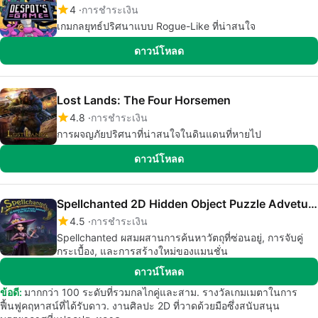
4
การชำระเงิน
เกมกลยุทธ์ปริศนาแบบ Rogue-Like ที่น่าสนใจ
ดาวน์โหลด
Lost Lands: The Four Horsemen
4.8
การชำระเงิน
การผจญภัยปริศนาที่น่าสนใจในดินแดนที่หายไป
ดาวน์โหลด
Spellchanted 2D Hidden Object Puzzle Adveture Tile-Matching
4.5
การชำระเงิน
Spellchanted ผสมผสานการค้นหาวัตถุที่ซ่อนอยู่, การจับคู่
กระเบื้อง, และการสร้างใหม่ของแมนชั่น
ดาวน์โหลด
ข้อดี:
มากกว่า 100 ระดับที่รวมกลไกคู่และสาม. รางวัลเกมเมตาในการ
ฟื้นฟูคฤหาสน์ที่ได้รับดาว. งานศิลปะ 2D ที่วาดด้วยมือซึ่งสนับสนุน