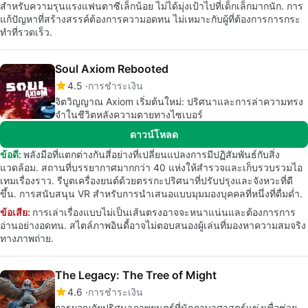
สำหรับความรุนแรงแฟนตาซีเล็กน้อย ไม่ได้มุ่งเป้าไปที่เด็กเล็กมากนัก. การ
แก้ปัญหาที่สร้างสรรค์ต้องการความอดทน ไม่เหมาะกับผู้ที่ต้องการการกระ
ทำที่รวดเร็ว.
Soul Axiom Rebooted
4.5
การชำระเงิน
จิตวิญญาณ Axiom เริ่มต้นใหม่: ปริศนาและการล่าความทรง
จำในชีวิตหลังความตายทางไซเบอร์
ดาวน์โหลด
ข้อดี:
พลังมือที่แตกต่างกันสี่อย่างที่เปลี่ยนแปลงการมีปฏิสัมพันธ์กับสิ่ง
แวดล้อม. สถานที่บรรยากาศมากกว่า 40 แห่งให้สำรวจและเก็บรวบรวมไอ
เทมเรื่องราว. รีบูตเครื่องยนต์ด้วยตรรกะปริศนาที่ปรับปรุงและจังหวะที่ดี
ขึ้น. การสนับสนุน VR สำหรับการนำเสนอแบบมุมมองบุคคลที่หนึ่งที่ดื่มด่ำ.
ข้อเสีย:
การเล่าเรื่องแบบไม่เป็นเส้นตรงอาจจะหนาแน่นและต้องการการ
อ่านอย่างอดทน. สไตล์ภาพอินดี้อาจไม่ตอบสนองผู้เล่นที่มองหาความสมจริง
ทางภาพถ่าย.
The Legacy: The Tree of Might
4.6
การชำระเงิน
การผจญภัยปริศนาภาพยนตร์ที่นักภาษาศาสตร์แข่งเพื่อช่วย