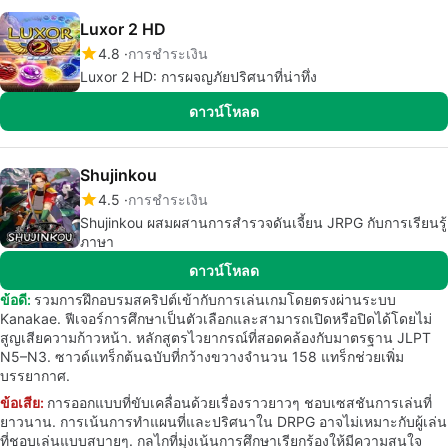
Luxor 2 HD
4.8
การชำระเงิน
Luxor 2 HD: การผจญภัยปริศนาที่น่าทึ่ง
ดาวน์โหลด
Shujinkou
4.5
การชำระเงิน
Shujinkou ผสมผสานการสำรวจดันเจี้ยน JRPG กับการเรียนรู้
ภาษา
ดาวน์โหลด
ข้อดี:
รวมการฝึกอบรมสคริปต์เข้ากับการเล่นเกมโดยตรงผ่านระบบ
Kanakae. ฟีเจอร์การศึกษาเป็นตัวเลือกและสามารถเปิดหรือปิดได้โดยไม่
สูญเสียความก้าวหน้า. หลักสูตรไวยากรณ์ที่สอดคล้องกับมาตรฐาน JLPT
N5–N3. ซาวด์แทร็กต้นฉบับที่กว้างขวางจำนวน 158 แทร็กช่วยเพิ่ม
บรรยากาศ.
ข้อเสีย:
การออกแบบที่ขับเคลื่อนด้วยเรื่องราวยาวๆ ชอบเซสชันการเล่นที่
ยาวนาน. การเน้นการทำแผนที่และปริศนาใน DRPG อาจไม่เหมาะกับผู้เล่น
ที่ชอบเล่นแบบสบายๆ. กลไกที่มุ่งเน้นการศึกษาเรียกร้องให้มีความสนใจ