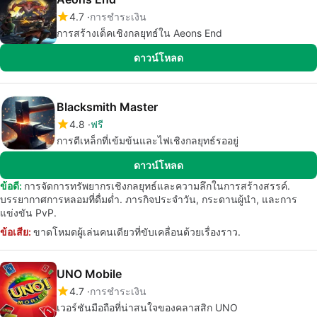
4.7
การชำระเงิน
การสร้างเด็คเชิงกลยุทธ์ใน Aeons End
ดาวน์โหลด
Blacksmith Master
4.8
ฟรี
การตีเหล็กที่เข้มข้นและไฟเชิงกลยุทธ์รออยู่
ดาวน์โหลด
ข้อดี:
การจัดการทรัพยากรเชิงกลยุทธ์และความลึกในการสร้างสรรค์.
บรรยากาศการหลอมที่ดื่มด่ำ. ภารกิจประจำวัน, กระดานผู้นำ, และการ
แข่งขัน PvP.
ข้อเสีย:
ขาดโหมดผู้เล่นคนเดียวที่ขับเคลื่อนด้วยเรื่องราว.
UNO Mobile
4.7
การชำระเงิน
เวอร์ชันมือถือที่น่าสนใจของคลาสสิก UNO