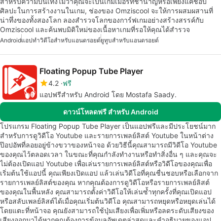
สำหรับความบันเทิงไม่ว่าคุณจะเป็นเกมเมอร์ที่ชำนาญหรือเพียงแค่ชอบ
ศิลปะในการสร้างงานในเกม, ช่องของ Omziscool จะให้การผสมผสานที่
น่าทึ่งของทั้งสองโลก ลองสำรวจโลกของการ์ฟเกมอย่างสร้างสรรค์กับ
Omziscool และค้นพบมิติใหม่ของเนื้อหาเกมที่รอให้คุณได้สำรวจ
Android
แอปทำวิดีโอสำหรับแอนดรอยด์
ยูทูบสำหรับแอนดรอยด์
Floating Popup Tube Player
4.2
ฟรี
แอปฟรีสำหรับ Android โดย Mostafa Saady.
ดาวน์โหลดฟรี สำหรับ Android
โปรแกรม Floating Popup Tube Player เป็นแอปฟรีและมีประโยชน์มาก
สำหรับการดูวิดีโอ Youtube และรายการเพลย์ลิสต์ Youtube ในหน้าต่าง
ป๊อปอัพที่ลอยอยู่ข้างขวาของหน้าจอ ด้วยวิธีนี้คุณสามารถมีวิดีโอ Youtube
ของคุณไว้ตลอดเวลา ในขณะที่คุณกำลังทำงานหรือทำสิ่งอื่น ๆ และคุณจะ
ไม่ต้องเปิดแอป Youtube เพื่อเล่นรายการเพลย์ลิสต์หรือวิดีโอของคุณเพื่อ
เริ่มต้นใช้แอปนี้ คุณเพียงเปิดแอป แล้วเล่นวิดีโอที่คุณชื่นชอบหรือเลือกจาก
รายการเพลย์ลิสต์ของคุณ หากคุณต้องการดูวิดีโอหรือรายการเพลย์ลิสต์
ของคุณในพื้นหลัง คุณสามารถตั้งค่าวิดีโอให้เล่นซ้ำทุกครั้งที่คุณเปิดแอป
หรือสลับเพลย์ลิสต์ได้เมื่อคุณเริ่มต้นวิดีโอ คุณสามารถหยุดหรือหยุดเล่นได้
โดยแตะที่หน้าจอ คุณยังสามารถใช้ปุ่มเสียงเพื่อเพิ่มหรือลดระดับเสียงของ
เสียงออกมาได้หากคุณต้องการข้อมูลอัพเดตล่าสุดและคำอธิบายของแอป…