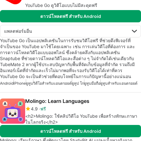
YouTube Go ดูวิดีโอแบบไม่มีสะดุดฟรี
ดาวน์โหลดฟรี สำหรับ Android
แพลตฟอร์มอื่น
YouTube Go เป็นแอปพลิเคชันในการรับชมวิดีโอฟรี ที่ช่วยดึงฟีเจอร์ที่
จำเป็นของ YouTube มาใช้โดยเฉพาะ เช่น การเล่นวิดีโอที่ต้องการ และ
การดาวน์โหลดวิดีโอแบบออฟไลน์ ซึ่งคล้ายคลึงกับแอปพลิเคชัน
Snaptube ที่ช่วยดาวน์โหลดวิดีโอและสื่อต่าง ๆ ไม่จำกัดได้เช่นเดียวกับ
TubeMate 2 หากผู้ใช้ประสบปัญหากับพื้นที่จัดเก็บข้อมูลที่จำกัด รวมถึงมี
อินเทอร์เน็ตที่จำกัดและเร็วไม่มากพอที่จะรองรับวิดีโอได้เท่าที่ควร
YouTube Go จะเป็นตัวช่วยที่ตอบโจทย์ในการแก้ปัญหานี้อย่างแน่นอน
Android
iPhone
ยูทูบ
วิดีโอสำหรับแอนดรอยด์
ยูทูป โก
ยูทูบมือถือ
ยูทูบสำหรับแอนดรอยด์
Molingo: Learn Languages
4.9
ฟรี
<h2>Molingo: ใช้คลิปวิดีโอ YouTube เพื่อสร้างทักษะภาษา
ในโลกจริง</h2>
ดาวน์โหลดฟรี สำหรับ Android
Molingo: เรียนรู้ภาษา ซึ่งพัฒนาโดย StudyBit AI แปลงเนื้อหาจริงจาก