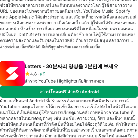
ช่วยให้พวกเขาสามารถแชร์และค้นพบเพลงจากทั่วโลก ผู้ใช้สามารถวาง
URL ของเพลงโปรดจากบริการยอดนิยม เช่น YouTube Music, Spotify
และ Apple Music ได้อย่างง่ายดาย และเลือกแท็กอารมณ์เพื่อแสดงอารมณ์
ของการเลือกเพลงของพวกเขา เมื่อส่งออกไปแล้ว ผู้ใช้จะได้รับเพลงจากคน
แปลกหน้า ซึ่งสร้างการเชื่อมต่อทางดนตรีที่ไม่เหมือนใครข้ามพรมแดนแอ
ปมีโหมด 'Drift' สำหรับการแลกเปลี่ยนที่ล่าช้า ช่วยให้ผู้ใช้สามารถส่งเพลง
ตามความสะดวกและรับเพลงในภายหลัง ด้วยการสนับสนุนหลายภาษา…
Android
แอปเปิ้ลฟรี
มัลติมีเดีย
ฟรี
ยูทูบสำหรับแอนดรอยด์
แอปเปิ้ล
Letters - 30분짜리 영상을 2분만에 보세요
4.8
ฟรี
สำรวจ YouTube Highlights กับผักกาดหอม
ดาวน์โหลดฟรี สำหรับ Android
ผักกาดเป็นแอป Android ที่สร้างสรรค์ออกแบบมาเพื่อเพิ่มประสบการณ์
YouTube ของคุณโดยการให้การเข้าถึงอย่างรวดเร็วไปยังไฮไลท์วิดีโอและ
แนวโน้มที่เป็นที่นิยม ผู้ใช้สามารถเรียกดูผ่านคลังภาพหน้าจอ YouTube ที่
หลากหลายในหมวดหมู่ต่างๆ เช่น แฟชั่น, ความงาม, กีฬา และอื่นๆ แอปนี้
ช่วยให้คุณค้นพบเนื้อหาที่กำลังเป็นที่นิยมโดยไม่ต้องดูวิดีโอเต็ม ทำให้เหมาะ
สำหรับผู้ที่ต้องการติดตามสื่อที่เป็นที่นิยมอย่างรวดเร็ว.นอกจากห้องสมุดภาพ
หน้าจอที่กว้างขวางแล้ว ผักกาดยังมีส่วนข่าวสารแบบเรียลไทม์ แสดงเรื่อง