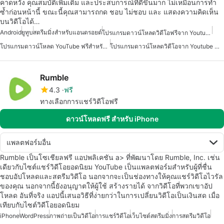
คาดหวัง คุณสมบัติเพิ่มเติม และประสบการณ์ที่ดีขึ้นมาก ไม่เหมือนการทำ
ซ้ำก่อนหน้านี้ ขณะนี้คุณสามารถกด ชอบ ไม่ชอบ และ แสดงความคิดเห็น
บนวิดีโอได้…
Android
ยูทูบ
สตรีมมิ่งสำหรับแอนดรอยด์
โปรแกรมดาวน์โหลดวิดีโอฟรีจาก Youtube สำหรับแอนดรอยด์
โปรแกรมดาวน์โหลด YouTube ฟรีสำหรับ Android
โปรแกรมดาวน์โหลดวิดีโอจาก Youtube สำหรับแอนดรอยด์
Rumble
4.3
ฟรี
ทางเลือกการแชร์วิดีโอฟรี
ดาวน์โหลดฟรี สำหรับ iPhone
แพลตฟอร์มอื่น
Rumble เป็นโซเชียลฟรี แอปพลิเคชัน a> ที่พัฒนาโดย Rumble, Inc. เช่น
เดียวกับไซต์แชร์วิดีโอยอดนิยม YouTube เป็นแพลตฟอร์มสำหรับผู้ที่ชื่น
ชอบอัปโหลดและสตรีมวิดีโอ นอกจากจะเป็นช่องทางให้คุณแชร์วิดีโอไวรัล
ของคุณ นอกจากนี้ยังอนุญาตให้ผู้ใช้ สร้างรายได้ จากวิดีโอที่พวกเขาอัป
โหลด อันที่จริง แอปนี้เสนอวิธีที่ง่ายกว่าในการเปลี่ยนวิดีโอเป็นเงินสด เมื่อ
เทียบกับไซต์วิดีโอยอดนิยม
iPhone
WordPress
ภาพถ่ายเป็นวิดีโอ
การแชร์วิดีโอ
เว็บไซต์สตรีมมิ่ง
การสตรีมวิดีโอ