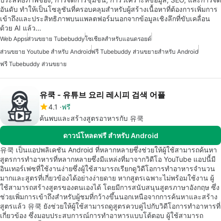
อันดับ ทำให้เป็นโซลูชันที่ครอบคลุมสำหรับผู้สร้างเนื้อหาที่ต้องการเพิ่มการ
เข้าถึงและประสิทธิภาพบนแพลตฟอร์มนอกจากข้อมูลเชิงลึกที่ขับเคลื่อน
ด้วย AI แล้ว…
Web Apps
ส่วนขยาย Tubebuddy
โซเชียลสำหรับแอนดรอยด์
ส่วนขยาย Youtube สำหรับ Android
ฟรี Tubebuddy ส่วนขยายสำหรับ Android
ฟรี Tubebuddy ส่วนขยาย
유쿡 - 유튜브 요리 레시피 검색 어플
4.1
ฟรี
ค้นพบและสร้างสูตรอาหารกับ 유쿡
ดาวน์โหลดฟรี สำหรับ Android
유쿡 เป็นแอปพลิเคชัน Android ที่หลากหลายซึ่งช่วยให้ผู้ใช้สามารถค้นหา
สูตรการทำอาหารที่หลากหลายซึ่งมีแหล่งที่มาจากวิดีโอ YouTube แอปนี้มี
อินเทอร์เฟซที่ใช้งานง่ายซึ่งผู้ใช้สามารถเรียกดูวิดีโอการทำอาหารจำนวน
มากและสูตรที่เกี่ยวข้องได้อย่างง่ายดาย หากสูตรเฉพาะไม่พร้อมใช้งาน ผู้
ใช้สามารถสร้างสูตรของตนเองได้ โดยมีการสนับสนุนสูตรภาษาอังกฤษ ซึ่ง
ช่วยเพิ่มการเข้าถึงสำหรับผู้ชมที่กว้างขึ้นนอกเหนือจากการค้นหาและสร้าง
สูตรแล้ว 유쿡 ยังช่วยให้ผู้ใช้สามารถดูสูตรควบคู่ไปกับวิดีโอการทำอาหารที่
เกี่ยวข้อง ซึ่งมอบประสบการณ์การทำอาหารแบบโต้ตอบ ผู้ใช้สามารถ