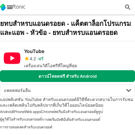
ยทบสำหรบแอนดรอยด - แค็ตตาล็อกโปรแกรม
และแอพ - หัวข้อ - ยทบสำหรบแอนดรอยด
YouTube
4.2
ฟรี
เครื่องเล่นวิดีโอฟรีที่ใหญ่ที่สุด
ดาวน์โหลดฟรี สำหรับ Android
แพลตฟอร์มอื่น
แอปพลิเคชัน YouTube สำหรับแอนดรอยด์มีวิธีที่สะดวกสบายในการรับชม
และเพลิดเพลินไปกับคลิปจากที่เก็บวิดีโอออนไลน์ยอดนิยม
Android
iPhone
Web apps
Chrome
สตรีมมิ่งสำหรับแอนดรอยด์
ยูทูบ
ผู้ดูวิดีโอสำหรับแอนดรอยด์
การสตรีมมัลติมีเดียสำหรับแอนดรอยด์
การถ่ายทอดสดสำหรับแอนดรอยด์