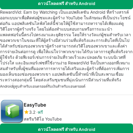
ดาวน์โหลดฟรี สำหรับ Android
RewardVid: Earn by Watching เป็นแอปพลิเคชัน Android ที่สร้างสรรค์
ออกแบบมาเพื่อติดต่อผู้ชมและผู้สร้าง YouTube ในลักษณะที่เป็นประโยชน์
ต่อกัน แอปพลิเคชันไลฟ์สไตล์นี้ช่วยให้ผู้ใช้สามารถหารายได้เพียงแค่ดู
วิดีโอจากผู้สร้างจริง โดยไม่ต้องทำแบบสอบถามหรือการแนะนำ
แพลตฟอร์มนี้ตรงไปตรงมาและยุติธรรม โดยให้รางวัลแก่ผู้ชมสำหรับเวลา
ของพวกเขาในขณะที่ให้ผู้สร้างมีส่วนร่วมที่แท้จริงและการเติบโตที่เป็นไป
ได้สำหรับช่องของพวกเขาผู้สร้างสามารถส่งวิดีโอของพวกเขาและตั้งค่า
การจ่ายเงินต่อการดู เพื่อให้แน่ใจว่าพวกเขาจะได้รับเวลาการดูที่แท้จริงจาก
ผู้ใช้จริง ด้วยฟีเจอร์เช่นการจ่ายเงินที่รวดเร็วและปลอดภัย ระบบนิเวศที่
โปร่งใส และอินเทอร์เฟซที่ใช้งานง่าย RewardVid จึงเป็นทางออกที่เหมาะ
สมสำหรับทั้งผู้ชมที่มองหาการหารายได้เสริมและผู้สร้างที่ต้องการเพิ่มการ
มองเห็นของช่องของพวกเขา แอปพลิเคชันนี้ทำหน้าที่เป็นสะพานเชื่อม
ระหว่างสองกลุ่มนี้ โดยส่งเสริมชุมชนที่มุ่งเน้นการมีส่วนร่วมที่แท้จริง
Android
ยูทูบสำหรับแอนดรอยด์
รับเงินสำหรับแอนดรอยด์
EasyTube
3.2
ฟรี
สตรีมวิดีโอ YouTube
ดาวน์โหลดฟรี สำหรับ Android