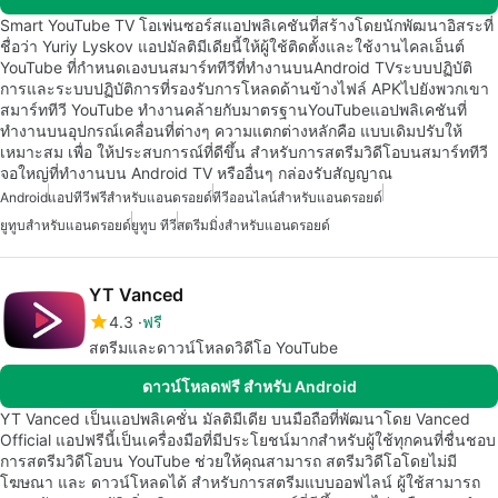
Smart YouTube TV โอเพ่นซอร์สแอปพลิเคชันที่สร้างโดยนักพัฒนาอิสระที่
ชื่อว่า Yuriy Lyskov แอปมัลติมีเดียนี้ให้ผู้ใช้ติดตั้งและใช้งานไคลเอ็นต์
YouTube ที่กำหนดเองบนสมาร์ททีวีที่ทำงานบนAndroid TVระบบปฏิบัติ
การและระบบปฏิบัติการที่รองรับการโหลดด้านข้างไฟล์ APKไปยังพวกเขา
สมาร์ททีวี YouTube ทำงานคล้ายกับมาตรฐานYouTubeแอปพลิเคชันที่
ทำงานบนอุปกรณ์เคลื่อนที่ต่างๆ ความแตกต่างหลักคือ แบบเดิมปรับให้
เหมาะสม เพื่อ ให้ประสบการณ์ที่ดีขึ้น สำหรับการสตรีมวิดีโอบนสมาร์ททีวี
จอใหญ่ที่ทำงานบน Android TV หรืออื่นๆ กล่องรับสัญญาณ
Android
แอปทีวีฟรีสำหรับแอนดรอยด์
ทีวีออนไลน์สำหรับแอนดรอยด์
ยูทูบสำหรับแอนดรอยด์
ยูทูบ ทีวี
สตรีมมิ่งสำหรับแอนดรอยด์
YT Vanced
4.3
ฟรี
สตรีมและดาวน์โหลดวิดีโอ YouTube
ดาวน์โหลดฟรี สำหรับ Android
YT Vanced เป็นแอปพลิเคชั่น มัลติมีเดีย บนมือถือที่พัฒนาโดย Vanced
Official แอปฟรีนี้เป็นเครื่องมือที่มีประโยชน์มากสำหรับผู้ใช้ทุกคนที่ชื่นชอบ
การสตรีมวิดีโอบน YouTube ช่วยให้คุณสามารถ สตรีมวิดีโอโดยไม่มี
โฆษณา และ ดาวน์โหลดได้ สำหรับการสตรีมแบบออฟไลน์ ผู้ใช้สามารถ