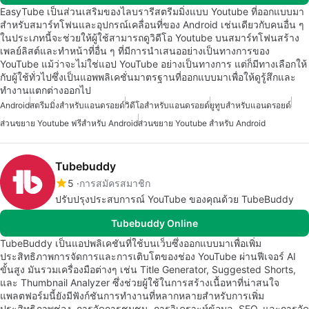
EasyTube เป็นส่วนเสริมของไลบรารีสตรีมมิ่งแบบ Youtube ที่ออกแบบมา
สำหรับสมาร์ทโฟนและอุปกรณ์เคลื่อนที่ของ Android เช่นเดียวกับคนอื่น ๆ
ในประเภทนี้จะช่วยให้ผู้ใช้สามารถดูวิดีโอ Youtube บนสมาร์ทโฟนสร้าง
เพลย์ลิสต์และทำหน้าที่อื่น ๆ ที่มีการนำเสนออย่างเป็นทางการของ
YouTube แม้ว่าจะไม่ใช่แอป YouTube อย่างเป็นทางการ แต่ก็มีทางเลือกให้
กับผู้ใช้ทั่วไปซึ่งเป็นแอพพลิเคชั่นมาตรฐานที่ออกแบบมาเพื่อให้ดูรู้สึกและ
ทำงานแตกต่างออกไป
Android
สตรีมมิ่งสำหรับแอนดรอยด์
วิดีโอสำหรับแอนดรอยด์
ยูทูบสำหรับแอนดรอยด์
ส่วนขยาย Youtube ฟรีสำหรับ Android
ส่วนขยาย Youtube สำหรับ Android
Tubebuddy
5
การสมัครสมาชิก
ปรับปรุงประสบการณ์ YouTube ของคุณด้วย TubeBuddy
Tubebuddy Online
TubeBuddy เป็นแอปพลิเคชันที่ใช้บนเว็บซึ่งออกแบบมาเพื่อเพิ่ม
ประสิทธิภาพการจัดการและการเติบโตของช่อง YouTube ผ่านฟีเจอร์ AI
ขั้นสูง มันรวมเครื่องมือต่างๆ เช่น Title Generator, Suggested Shorts,
และ Thumbnail Analyzer ซึ่งช่วยผู้ใช้ในการสร้างเนื้อหาที่น่าสนใจ
แพลตฟอร์มนี้ยังมีฟังก์ชันการทำงานที่หลากหลายสำหรับการเพิ่ม
ประสิทธิภาพช่อง, การจัดการชุมชน, การวิเคราะห์ข้อมูล, SEO, และการจัด