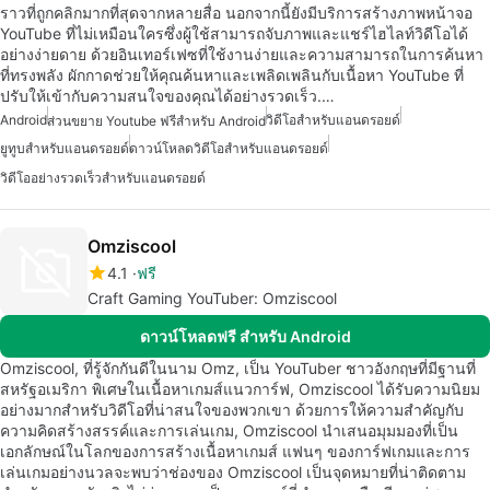
ราวที่ถูกคลิกมากที่สุดจากหลายสื่อ นอกจากนี้ยังมีบริการสร้างภาพหน้าจอ
YouTube ที่ไม่เหมือนใครซึ่งผู้ใช้สามารถจับภาพและแชร์ไฮไลท์วิดีโอได้
อย่างง่ายดาย ด้วยอินเทอร์เฟซที่ใช้งานง่ายและความสามารถในการค้นหา
ที่ทรงพลัง ผักกาดช่วยให้คุณค้นหาและเพลิดเพลินกับเนื้อหา YouTube ที่
ปรับให้เข้ากับความสนใจของคุณได้อย่างรวดเร็ว.…
Android
วิดีโอสำหรับแอนดรอยด์
ส่วนขยาย Youtube ฟรีสำหรับ Android
ยูทูบสำหรับแอนดรอยด์
ดาวน์โหลดวิดีโอสำหรับแอนดรอยด์
วิดีโออย่างรวดเร็วสำหรับแอนดรอยด์
Omziscool
4.1
ฟรี
Craft Gaming YouTuber: Omziscool
ดาวน์โหลดฟรี สำหรับ Android
Omziscool, ที่รู้จักกันดีในนาม Omz, เป็น YouTuber ชาวอังกฤษที่มีฐานที่
สหรัฐอเมริกา พิเศษในเนื้อหาเกมส์แนวการ์ฟ, Omziscool ได้รับความนิยม
อย่างมากสำหรับวิดีโอที่น่าสนใจของพวกเขา ด้วยการให้ความสำคัญกับ
ความคิดสร้างสรรค์และการเล่นเกม, Omziscool นำเสนอมุมมองที่เป็น
เอกลักษณ์ในโลกของการสร้างเนื้อหาเกมส์ แฟนๆ ของการ์ฟเกมและการ
เล่นเกมอย่างนวลจะพบว่าช่องของ Omziscool เป็นจุดหมายที่น่าติดตาม