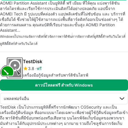
AOMEI Partition Assistant เป็นยูทิลิตี้ ฟรี เมียม ที่ให้คุณ แบ่งพาร์ติชัน
ฮาร์ดไดรฟ์และเรียกใช้การประเมินดิสก์ได้อย่างปลอดภัย แอปนี้จาก
AOMEI Tech มี รูปแบบที่คล่องตัว แอปพลิเคชันที่ไม่ซับซ้อน และ บริการที่
เชื่อถือได้ ซึ่งช่วยให้ผู้ใช้สามารถแบ่งพื้นที่ฮาร์ดดิสก์ออกเป็นช่องต่างๆ ได้
ด้วยการผสมผสาน คุณสมบัติที่เรียบง่ายและขั้นสูง AOMEI Partition
Assistant…
Windows
โปรแกรมจัดการดิสก์
ตัวจัดการพาร์ติชัน
การจัดการดิสก์
ยูทิลิตี้สำหรับวินโดวส์
ยูทิลิตี้ดิสก์สำหรับวินโดวส์
TestDisk
3.8
ฟรี
เครื่องมือกู้ข้อมูลสำหรับพาร์ติชันไดรฟ์
ดาวน์โหลดฟรี สำหรับ Windows
แพลตฟอร์มอื่น
TestDisk เป็นโปรแกรมยูทิลิตี้ฟรีจากนักพัฒนา CGSecurity และเป็น
เครื่องมือกู้คืนข้อมูล ที่ออกแบบมาโดยเฉพาะเพื่อช่วยผู้ใช้กู้คืนข้อมูลหรือเข้า
ถึง พาร์ติชันที่มีข้อบกพร่องหรือเสียหาย บนไดรฟ์จัดเก็บข้อมูลของพวกเขา
มันทำงานได้กับอุปกรณ์ประเภทต่างๆ มากมาย รวมถึงโซลูชันการจัดเก็บ