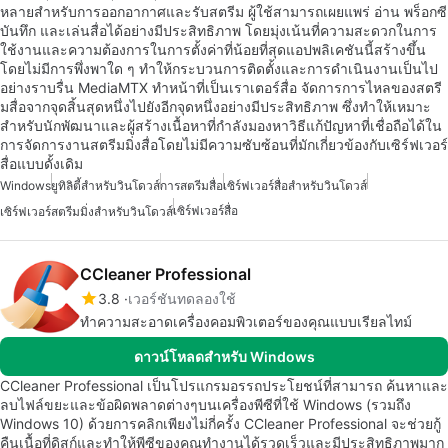
หลายสำหรับการออกอากาศและรับสตรีม ผู้ใช้สามารถเผยแพร่ อ่าน พร็อกซี
บันทึก และเล่นสื่อได้อย่างมีประสิทธิภาพ โดยมุ่งเน้นที่ความสะดวกในการ
ใช้งานและความต้องการในการตั้งค่าที่น้อยที่สุดแอปพลิเคชันนี้สร้างขึ้น
โดยไม่มีการพึ่งพาใด ๆ ทำให้กระบวนการติดตั้งและการดำเนินงานเป็นไป
อย่างราบรื่น MediaMTX ทำหน้าที่เป็นเราเตอร์สื่อ จัดการการไหลของสตรี
มสื่อจากจุดสิ้นสุดหนึ่งไปยังอีกจุดหนึ่งอย่างมีประสิทธิภาพ ซึ่งทำให้เหมาะ
สำหรับนักพัฒนาและผู้สร้างเนื้อหาที่กำลังมองหาวิธีแก้ปัญหาที่เชื่อถือได้ใน
การจัดการงานสตรีมมิ่งสื่อโดยไม่มีความซับซ้อนที่มักเกี่ยวข้องกับเซิร์ฟเวอร์
สื่อแบบดั้งเดิม
Windows
ยูทิลิตี้สำหรับวินโดวส์
การสตรีมสื่อ
เซิร์ฟเวอร์สื่อสำหรับวินโดวส์
เซิร์ฟเวอร์สื่อ
เซิร์ฟเวอร์สตรีมมิ่งสำหรับวินโดวส์
CCleaner Professional
3.8
เวอร์ชันทดลองใช้
ทำความสะอาดเครื่องคอมพิวเตอร์ของคุณแบบเรียลไทม์
ดาวน์โหลดสำหรับ Windows
CCleaner Professional เป็นโปรแกรมอรรถประโยชน์ที่สามารถ ค้นหาและ
ลบไฟล์ขยะและข้อผิดพลาดต่างๆบนเครื่องพีซีที่ใช้ Windows (รวมถึง
Windows 10) ด้วยการคลิกเพียงไม่กี่ครั้ง CCleaner Professional จะช่วยกู้
คืนเนื้อที่ดิสก์และทำให้พีซีของคุณทำงานได้รวดเร็วและมีประสิทธิภาพมาก