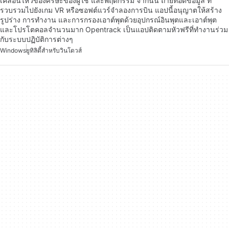
เคลื่อนไหวของศีรษะของผู้ใช้ และพฤติกรรม จากนั้น ถ่ายทอดข้อมูล ที่
รวบรวมไปยังเกม VR หรือซอฟต์แวร์จำลองการบิน แอปนี้อนุญาตให้สร้าง
รูปร่าง การทำงาน และการกรองเอาต์พุตด้วยอุปกรณ์อินพุตและเอาต์พุต
และโปรโตคอลจำนวนมาก Opentrack เป็นแอปติดตามหัวฟรีที่ทำงานร่วม
กับระบบปฏิบัติการต่างๆ
Windows
ยูทิลิตี้สำหรับวินโดวส์