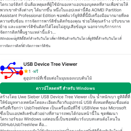
ไดรเวอร์ดิสก์ นั่นคือเหตุผลที่ผู้ใช้มักมองหาแอปของบุคคลที่สามเพื่อช่วยให้
พวกเขาทำสิ่งต่างๆ ได้มากขึ้น หนึ่งในแอปเหล่านี้คือ AOMEI Partition
Assistant Professional Edition ซอฟต์แวร์ยูทิลิตี้นี้มีเครื่องมือมากมายที่ลด
ความซับซ้อน การจัดการพาร์ติชั่นดิสก์ของคุณ ช่วยให้คุณสร้าง ปรับขนาด
ย้าย และแยกพาร์ติชั่นดิสก์ได้โดยไม่สูญเสียข้อมูล นอกจากบริการการ
จัดการดิสก์พื้นฐานเหล่านี้แล้ว…
Windows
ยูทิลิตี้ดิสก์สำหรับวินโดวส์
พาร์ทิชันสำหรับวินโดวส์
ยูทิลิตี้สำหรับวินโดวส์
การจัดการดิสก์
ตัวจัดการพาร์ติชัน
USB Device Tree Viewer
1
ฟรี
ดูอุปกรณ์ที่เชื่อมต่อในมุมมองแบบต้นไม้
ดาวน์โหลดฟรี สำหรับ Windows
สร้างโดย Uwe Sieber USB Device Tree Viewer เป็น น้ำหนักเบา ยูทิลิตี้ที่
ให้ข้อมูลทางเทคนิคโดยละเอียดเกี่ยวกับอุปกรณ์ USB ทั้งหมดที่คุณเชื่อมต่อ
หรือที่เรียกว่า UsbTreeView เป็นเครื่องมือที่ใช้ USBView ของ Microsoft
ซึ่งเป็นแอปพลิเคชันตัวอย่างที่สามารถพบได้ก่อนหน้านี้ใน ชุดพัฒนา
ไดรเวอร์ของ Windows แต่ตอนนี้เป็นซอฟต์แวร์แบบสแตนด์อโลนใน
GitHubUsbTreeView คือ…
Windows
มุมมองแบบต้นไม้
ตัวจัดการอุปกรณ์
ไดรเวอร์ยูเอสบี
ยูทิลิตี้สำหรับวินโดวส์