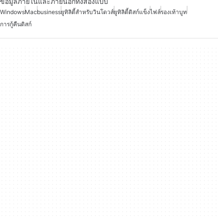
ข้อมูลภายในและภายนอกทั้งสองแบบ
Windows
Mac
business
ยูทิลิตี้สำหรับวินโดวส์
ยูทิลิตี้ดิสก์แข็ง
ไฟล์
รองเท้าบูท
การกู้คืนดิสก์