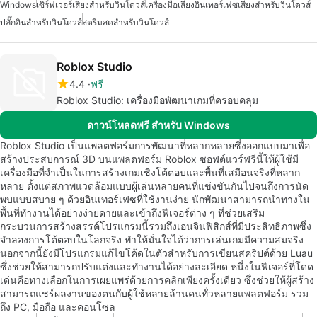
Windows
เซิร์ฟเวอร์เสียงสำหรับวินโดวส์
เครื่องมือเสียง
อินเทอร์เฟซเสียงสำหรับวินโดวส์
ปลั๊กอินสำหรับวินโดวส์
สตรีมสดสำหรับวินโดวส์
Roblox Studio
4.4
ฟรี
Roblox Studio: เครื่องมือพัฒนาเกมที่ครอบคลุม
ดาวน์โหลดฟรี สำหรับ Windows
Roblox Studio เป็นแพลตฟอร์มการพัฒนาที่หลากหลายซึ่งออกแบบมาเพื่อ
สร้างประสบการณ์ 3D บนแพลตฟอร์ม Roblox ซอฟต์แวร์ฟรีนี้ให้ผู้ใช้มี
เครื่องมือที่จำเป็นในการสร้างเกมเชิงโต้ตอบและพื้นที่เสมือนจริงที่หลาก
หลาย ตั้งแต่สภาพแวดล้อมแบบผู้เล่นหลายคนที่แข่งขันกันไปจนถึงการนัด
พบแบบสบาย ๆ ด้วยอินเทอร์เฟซที่ใช้งานง่าย นักพัฒนาสามารถนำทางใน
พื้นที่ทำงานได้อย่างง่ายดายและเข้าถึงฟีเจอร์ต่าง ๆ ที่ช่วยเสริม
กระบวนการสร้างสรรค์โปรแกรมนี้รวมถึงเอนจินฟิสิกส์ที่มีประสิทธิภาพซึ่ง
จำลองการโต้ตอบในโลกจริง ทำให้มั่นใจได้ว่าการเล่นเกมมีความสมจริง
นอกจากนี้ยังมีโปรแกรมแก้ไขโค้ดในตัวสำหรับการเขียนสคริปต์ด้วย Luau
ซึ่งช่วยให้สามารถปรับแต่งและทำงานได้อย่างละเอียด หนึ่งในฟีเจอร์ที่โดด
เด่นคือทางเลือกในการเผยแพร่ด้วยการคลิกเพียงครั้งเดียว ซึ่งช่วยให้ผู้สร้าง
สามารถแชร์ผลงานของตนกับผู้ใช้หลายล้านคนทั่วหลายแพลตฟอร์ม รวม
ถึง PC, มือถือ และคอนโซล