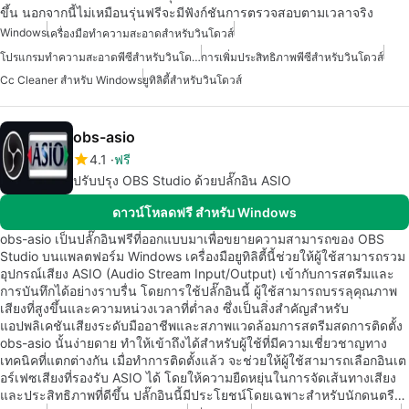
ขึ้น นอกจากนี้ไม่เหมือนรุ่นฟรีจะมีฟังก์ชันการตรวจสอบตามเวลาจริง
Windows
เครื่องมือทำความสะอาดสำหรับวินโดวส์
โปรแกรมทำความสะอาดพีซีสำหรับวินโดวส์
การเพิ่มประสิทธิภาพพีซีสำหรับวินโดวส์
Cc Cleaner สำหรับ Windows
ยูทิลิตี้สำหรับวินโดวส์
obs-asio
4.1
ฟรี
ปรับปรุง OBS Studio ด้วยปลั๊กอิน ASIO
ดาวน์โหลดฟรี สำหรับ Windows
obs-asio เป็นปลั๊กอินฟรีที่ออกแบบมาเพื่อขยายความสามารถของ OBS
Studio บนแพลตฟอร์ม Windows เครื่องมือยูทิลิตี้นี้ช่วยให้ผู้ใช้สามารถรวม
อุปกรณ์เสียง ASIO (Audio Stream Input/Output) เข้ากับการสตรีมและ
การบันทึกได้อย่างราบรื่น โดยการใช้ปลั๊กอินนี้ ผู้ใช้สามารถบรรลุคุณภาพ
เสียงที่สูงขึ้นและความหน่วงเวลาที่ต่ำลง ซึ่งเป็นสิ่งสำคัญสำหรับ
แอปพลิเคชันเสียงระดับมืออาชีพและสภาพแวดล้อมการสตรีมสดการติดตั้ง
obs-asio นั้นง่ายดาย ทำให้เข้าถึงได้สำหรับผู้ใช้ที่มีความเชี่ยวชาญทาง
เทคนิคที่แตกต่างกัน เมื่อทำการติดตั้งแล้ว จะช่วยให้ผู้ใช้สามารถเลือกอินเต
อร์เฟซเสียงที่รองรับ ASIO ได้ โดยให้ความยืดหยุ่นในการจัดเส้นทางเสียง
และประสิทธิภาพที่ดีขึ้น ปลั๊กอินนี้มีประโยชน์โดยเฉพาะสำหรับนักดนตรี…