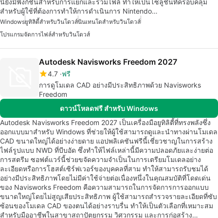
นี้ยังมีฟังก์ชันสำหรับการแยกและรวมไฟล์ ทำให้เป็นโซลูชันที่ครอบคลุม
สำหรับผู้ใช้ที่ต้องการทำให้การดำเนินการ Nintendo…
Windows
ยูทิลิตี้สำหรับวินโดวส์
นินเทนโดสำหรับวินโดวส์
โปรแกรมจัดการไฟล์สำหรับวินโดวส์
Autodesk Navisworks Freedom 2027
4.7
ฟรี
การดูโมเดล CAD อย่างมีประสิทธิภาพด้วย Navisworks
Freedom
ดาวน์โหลดฟรี สำหรับ Windows
Autodesk Navisworks Freedom 2027 เป็นเครื่องมือยูทิลิตี้ที่ทรงพลังซึ่ง
ออกแบบมาสำหรับ Windows ที่ช่วยให้ผู้ใช้สามารถดูและนำทางผ่านโมเดล
CAD ขนาดใหญ่ได้อย่างง่ายดาย แอปพลิเคชันฟรีนี้เชี่ยวชาญในการสร้าง
ไฟล์รูปแบบ NWD ที่บีบอัด ซึ่งทำให้ไฟล์เหล่านี้มีความปลอดภัยและง่ายต่อ
การสตรีม ซอฟต์แวร์นี้ช่วยขจัดความจำเป็นในการเตรียมโมเดลอย่าง
ละเอียดหรือการโฮสต์เซิร์ฟเวอร์ของบุคคลที่สาม ทำให้สามารถรับชมได้
อย่างมีประสิทธิภาพโดยไม่มีค่าใช้จ่ายต่อเนื่องหนึ่งในคุณสมบัติที่โดดเด่น
ของ Navisworks Freedom คือความสามารถในการจัดการการออกแบบ
ขนาดใหญ่โดยไม่สูญเสียประสิทธิภาพ ผู้ใช้สามารถสำรวจรายละเอียดที่ซับ
ซ้อนของโมเดล CAD ของตนได้อย่างราบรื่น ทำให้เป็นตัวเลือกที่เหมาะสม
สำหรับมืออาชีพในสาขาสถาปัตยกรรม วิศวกรรม และการก่อสร้าง…