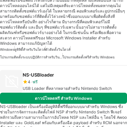
แพลตฟอร์มซอฟต์แวร์ที่ได้รับความนิยมมากที่สุดหลายแห่งตอนนี้สามารถ
ดาวน์โหลดออนไลน์ได้ แต่ไม่มีเหตุผลที่จะดาวน์โหลดทั้งหมดหากคุณไม่
สามารถติดตั้งซอฟต์แวร์เองได้ ในหลายกรณี คอมพิวเตอร์และอุปกรณ์อื่นๆ
มาพร้อมกับซอฟต์แวร์ที่ติดตั้งไว้ล่วงหน้าซึ่งออกแบบมาเพื่อติดตั้งสิ่งที่
ดาวน์โหลดหรือบันทึก อย่างไรก็ตาม มีบางกรณีที่คอมพิวเตอร์ไม่มี
ซอฟต์แวร์ติดตั้ง และอื่นๆ ที่ซอฟต์แวร์เฉพาะนั้นอาจไม่สามารถติดตั้ง
ผลิตภัณฑ์หรือซอฟต์แวร์บางอย่างได้ ในกรณีเช่นนั้น หรือเพียงเพื่อความ
สะดวก ดาวน์โหลดฟรีของ Microsoft Windows Installer สำหรับ
Windows สามารถแก้ปัญหาได้
Windows
ยูทิลิตี้สำหรับวินโดวส์
ตัวติดตั้งวินโดวส์
โปรแกรมติดตั้งระบบปฏิบัติการสำหรับวินโดวส์
โปรแกรมติดตั้งฟรีสำหรับ Windows
NS-USBloader
4
ฟรี
USB Loader ที่หลากหลายสำหรับ Nintendo Switch
ดาวน์โหลดฟรี สำหรับ Windows
NS-USBloader เป็นเครื่องมือยูทิลิตี้ฟรีที่ออกแบบมาสำหรับ Windows ซึ่ง
ช่วยในการจัดการและติดตั้งไฟล์ NSP สำหรับ Nintendo Switch ฟีเจอร์
หลักรวมถึงความสามารถในการอัปโหลด NSP และไฟล์อื่น ๆ โดยใช้ Awoo
Installer และ GoldLeaf พร้อมกับเครื่องฉีด payload สำหรับ RCM นอกจาก