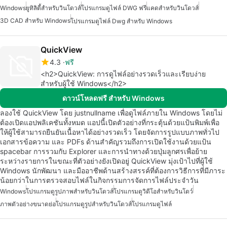
Windows
ยูทิลิตี้สำหรับวินโดวส์
โปรแกรมดูไฟล์ DWG ฟรี
แคดสำหรับวินโดวส์
3D CAD สำหรับ Windows
โปรแกรมดูไฟล์ Dwg สำหรับ Windows
QuickView
4.3
ฟรี
<h2>QuickView: การดูไฟล์อย่างรวดเร็วและเรียบง่าย
สำหรับผู้ใช้ Windows</h2>
ดาวน์โหลดฟรี สำหรับ Windows
ลองใช้ QuickView โดย justnullname เพื่อดูไฟล์ภายใน Windows โดยไม่
ต้องเปิดแอปพลิเคชันทั้งหมด แอปนี้เปิดตัวอย่างที่กระตุ้นด้วยแป้นพิมพ์เพื่อ
ให้ผู้ใช้สามารถยืนยันเนื้อหาได้อย่างรวดเร็ว โดยจัดการรูปแบบภาพทั่วไป
เอกสารข้อความ และ PDFs ด้านสำคัญรวมถึงการเปิดใช้งานด้วยแป้น
spacebar การรวมกับ Explorer และการนำทางด้วยปุ่มลูกศรเพื่อย้าย
ระหว่างรายการในขณะที่ตัวอย่างยังเปิดอยู่ QuickView มุ่งเป้าไปที่ผู้ใช้
Windows นักพัฒนา และมืออาชีพด้านสร้างสรรค์ที่ต้องการวิธีการที่มีภาระ
น้อยกว่าในการตรวจสอบไฟล์ในกิจกรรมการจัดการไฟล์ประจำวัน
Windows
โปรแกรมดูรูปภาพสำหรับวินโดวส์
โปรแกรมดูวิดีโอสำหรับวินโดว์
ภาพตัวอย่างขนาดย่อ
โปรแกรมดูรูปสำหรับวินโดวส์
โปรแกรมดูไฟล์