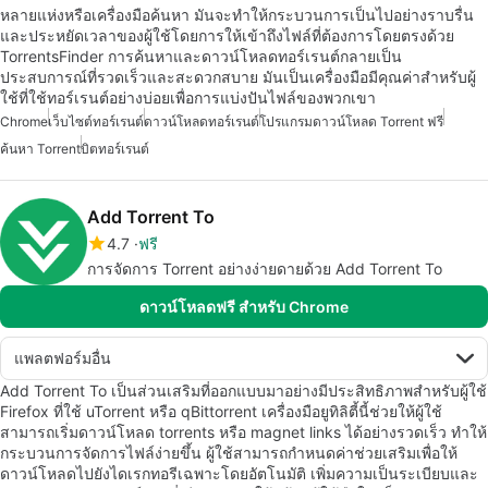
หลายแห่งหรือเครื่องมือค้นหา มันจะทำให้กระบวนการเป็นไปอย่างราบรื่น
และประหยัดเวลาของผู้ใช้โดยการให้เข้าถึงไฟล์ที่ต้องการโดยตรงด้วย
TorrentsFinder การค้นหาและดาวน์โหลดทอร์เรนต์กลายเป็น
ประสบการณ์ที่รวดเร็วและสะดวกสบาย มันเป็นเครื่องมือมีคุณค่าสำหรับผู้
ใช้ที่ใช้ทอร์เรนต์อย่างบ่อยเพื่อการแบ่งปันไฟล์ของพวกเขา
Chrome
เว็บไซต์ทอร์เรนต์
ดาวน์โหลดทอร์เรนต์
โปรแกรมดาวน์โหลด Torrent ฟรี
ค้นหา Torrent
บิตทอร์เรนต์
Add Torrent To
4.7
ฟรี
การจัดการ Torrent อย่างง่ายดายด้วย Add Torrent To
ดาวน์โหลดฟรี สำหรับ Chrome
แพลตฟอร์มอื่น
Add Torrent To เป็นส่วนเสริมที่ออกแบบมาอย่างมีประสิทธิภาพสำหรับผู้ใช้
Firefox ที่ใช้ uTorrent หรือ qBittorrent เครื่องมือยูทิลิตี้นี้ช่วยให้ผู้ใช้
สามารถเริ่มดาวน์โหลด torrents หรือ magnet links ได้อย่างรวดเร็ว ทำให้
กระบวนการจัดการไฟล์ง่ายขึ้น ผู้ใช้สามารถกำหนดค่าช่วยเสริมเพื่อให้
ดาวน์โหลดไปยังไดเรกทอรีเฉพาะโดยอัตโนมัติ เพิ่มความเป็นระเบียบและ