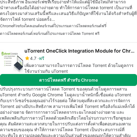
ประสิทธิภาพ อินเทอร์เฟซที่เรียบง่ายทำให้แม้แต่ผู้ใช้มือใหม่ก็สามารถ
นำทางเครื่องมือได้อย่างง่ายดาย ทำให้การดาวน์โหลด torrent เป็นงานที่
ตรงไปตรงมาส่วนเสริมนี้ฟรีและเสนอวิธีแก้ปัญหาที่ใช้งานได้จริงสำหรับผู้ที่
จัดการไฟล์ torrent บ่อยครั้ง…
Chrome
Firefox
ไคลเอนต์ทอร์เรนต์
โปรแกรมดาวน์โหลดทอร์เรนต์ฟรี
ดาวน์โหลดทอร์เรนต์
.ทอร์เรนต์
โปรแกรมดาวน์โหลด Torrent ฟรี
uTorrent OneClick Integration Module for Chrome
4.7
ฟรี
เพิ่มความสามารถในการดาวน์โหลด Torrent ด้วยโมดูลการ
ใช้งานร่วมกับ uTorrent
ดาวน์โหลดฟรี สำหรับ Chrome
ปรับปรุงกระบวนการดาวน์โหลด Torrent ของคุณด้วยโมดูลการผสาน
uTorrent สำหรับ Google Chrome โมดูลเบาน้ำหนักนี้เชื่อมต่อ uTorrent
กับเบราว์เซอร์ของคุณอย่างไร้รอยต่อ ให้ควบคุมที่สะดวกและการจัดการ
Torrent อย่างมีประสิทธิภาพ สามารถเพิ่มไฟล์ Torrent หรือลิงก์แม่เหล็กได้
อย่างง่ายดาย จัดการการดาวน์โหลดจากระยะไกลอย่างง่ายดาย และ
เพลิดเพลินกับการดาวน์โหลดด้วยคลิกเดียวโดยไม่รบกวนการเรียกดูของ
คุณ สัมผัสความสะดวกสบายในการปรับแต่งการตั้งค่าเพื่อตอบสนองตาม
ความชอบของคุณ ทำให้การดาวน์โหลด Torrent เป็นประสบการณ์ที่
ประทับใจ ความปลอดภัยและความเป็นส่วนตัวของคุณถูกให้ความสำคัญ