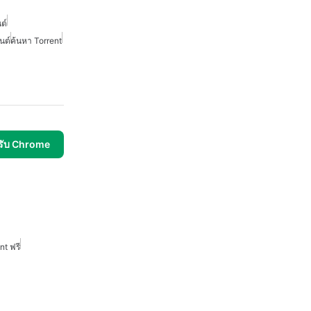
ต์
นต์
ค้นหา Torrent
รับ Chrome
t ฟรี