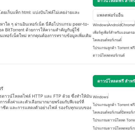
ดาวน์โหลดฟรี สำห
ยเก็บแท็ก html: แบ่งปันไฟล์ไม่เคยง่ายและ
แพลตฟอร์มอื่น
้อหาใด ๆ ผ่านอินเทอร์เน็ต นี่คือโปรแกรม peer-to-
Windows
Android
Chrome
ล BitTorrent ด้วยการให้ความสำคัญกับผู้ใช้
เพียร์ทูเพียร์สำหรับแอนดรอ
นเทอร์เน็ตใหม่ หากคุณต้องการทราบข้อมูลเพิ่มเติม
ไคลเอนต์ทอร์เรนต์
ดาวน์โหลดทอร์เรนต์
ดาวน์โหลดฟรี สำห
รี
การดาวน์โหลดไฟล์ HTTP และ FTP ด้วย ซึ่งทำให้มัน
Windows
ตั้งค่าและตัวเลือกมากมายพร้อมกับฟีเจอร์ที่
าซีด และการแสดงตัวอย่างไฟล์ รองรับทุกแบบของ
ไคลเอนต์ทอร์เรนต์
บิตทอร์เ