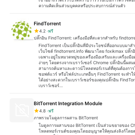
ความคิดเห็นส่วนบุคคลหรือประสบการณ์ส่วนตัว
FindTorrent
4.2
ฟรี
ปลั๊กอิน FindTorrent: เครื่องมือที่สะดวกสำหรับ findtorr
FindTorrent เป็นปลั๊กอินที่มีประโยชน์ที่ออกแบบมา
เว็บไซต์ findtorrent.info พัฒนาโดย foxikmax ปลั๊ก
เฉพาะอยู่ในหมวดหมู่ของเครื่องมือเสริมและเครื่องมื
ง่ายๆ โดยตรงจากเบราว์เซอร์ Chrome ปลั๊กอินนี้ผสมผ
สามารถค้นหาและดาวน์โหลดทอร์เรนต์ที่คุณต้องการได
ซอฟต์แวร์ หรือไฟล์ประเภทอื่นๆ FindTorrent จะทำ
ได้อย่างสะดวกในเบราว์เซอร์ของคุณปลั๊กอิน FindTorre
เบราว์เซอร์…
BitTorrent Integration Module
4.8
ฟรี
ภาพรวมโมดูลการผสาน BitTorrent
โมดูลการผสานของ BitTorrent เป็นส่วนขยายของ Chr
โหลดทอร์เรนต์ของคุณโดยอนุญาตให้คุณส่งลิงก์โดยตร