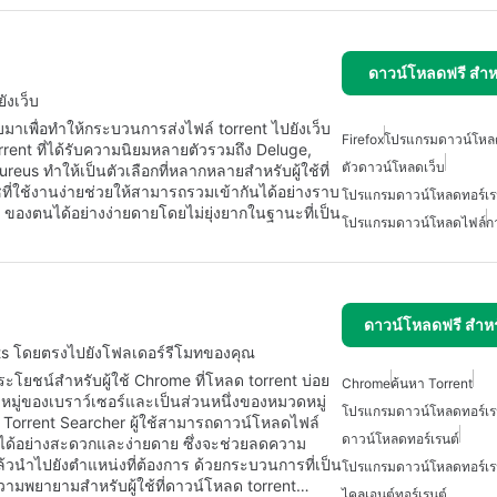
ดาวน์โหลดฟรี สำหร
ังเว็บ
มาเพื่อทำให้กระบวนการส่งไฟล์ torrent ไปยังเว็บ
Firefox
โปรแกรมดาวน์โหลด
 torrent ที่ได้รับความนิยมหลายตัวรวมถึง Deluge,
ตัวดาวน์โหลดเว็บ
eus ทำให้เป็นตัวเลือกที่หลากหลายสำหรับผู้ใช้ที่
ี่ใช้งานง่ายช่วยให้สามารถรวมเข้ากันได้อย่างราบ
โปรแกรมดาวน์โหลดทอร์เรน
nt ของตนได้อย่างง่ายดายโดยไม่ยุ่งยากในฐานะที่เป็น
โปรแกรมดาวน์โหลดไฟล์
ก
ดาวน์โหลดฟรี สำห
ts โดยตรงไปยังโฟลเดอร์รีโมทของคุณ
ระโยชน์สำหรับผู้ใช้ Chrome ที่โหลด torrent บ่อย
Chrome
ค้นหา Torrent
หมู่ของเบราว์เซอร์และเป็นส่วนหนึ่งของหมวดหมู่
โปรแกรมดาวน์โหลดทอร์เรน
 Torrent Searcher ผู้ใช้สามารถดาวน์โหลดไฟล์
ดาวน์โหลดทอร์เรนต์
ได้อย่างสะดวกและง่ายดาย ซึ่งจะช่วยลดความ
้วนำไปยังตำแหน่งที่ต้องการ ด้วยกระบวนการที่เป็น
โปรแกรมดาวน์โหลดทอร์เร
วามพยายามสำหรับผู้ใช้ที่ดาวน์โหลด torrent…
ไคลเอนต์ทอร์เรนต์