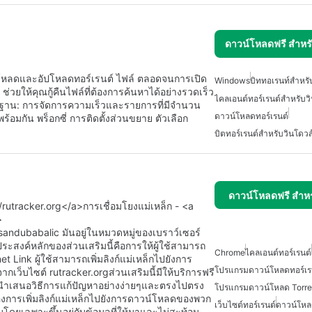
ดาวน์โหลดฟรี สำห
วน์โหลดและอัปโหลดทอร์เรนต์ ไฟล์ ตลอดจนการเปิด
Windows
บิททอเรนท์สำหรั
 ช่วยให้คุณกู้คืนไฟล์ที่ต้องการค้นหาได้อย่างรวดเร็ว
ไคลเอนต์ทอร์เรนต์สำหรับว
ื้นฐาน: การจัดการความเร็วและรายการที่มีจำนวน
ดาวน์โหลดทอร์เรนต์
อมกัน พร็อกซี่ การติดตั้งส่วนขยาย ตัวเลือก
บิตทอร์เรนต์สำหรับวินโดวส
ดาวน์โหลดฟรี สำห
/rutracker.org</a>การเชื่อมโยงแม่เหล็ก - <a
>
 sandubabalic มันอยู่ในหมวดหมู่ของเบราว์เซอร์
ระสงค์หลักของส่วนเสริมนี้คือการให้ผู้ใช้สามารถ
Chrome
ไคลเอนต์ทอร์เรนต์
et Link ผู้ใช้สามารถเพิ่มลิงก์แม่เหล็กไปยังการ
โปรแกรมดาวน์โหลดทอร์เร
็บไซต์ rutracker.orgส่วนเสริมนี้มีให้บริการฟรี
นนำเสนอวิธีการแก้ปัญหาอย่างง่ายๆและตรงไปตรง
โปรแกรมดาวน์โหลด Torren
ต้องการเพิ่มลิงก์แม่เหล็กไปยังการดาวน์โหลดของพวก
เว็บไซต์ทอร์เรนต์
ดาวน์โหล
ดยเฉพาะขึ้นอยู่กับข้อมูลที่ให้มาและไม่สะท้อน