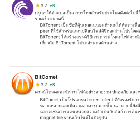
3.7
ฟรี
กรุณาให้คำแปลเป็นภาษาไทยสำหรับประโยคดังต่อไปนี้โด
รวดเร็วขนาดนี้
BitTorrent เป็นชื่อที่คุ้นเคยแน่นอนถ้าคุณได้ค้นหาเนื
peer ที่ใช้สำหรับแลกเปลี่ยนไฟล์ดิจิตอลผ่านโปรโตคอ
BitTorrent ได้สร้างสรรค์วิธีการดาวน์โหลดไฟล์จากอิ
เกี่ยวกับ BitTorrent โปรดอ่านต่อด้านล่าง
BitComet
3.7
ฟรี
ดาวน์โหลดและจัดการไฟล์อย่างสวยงาม ปลอดภัย และฟ
BitComet เป็นโปรแกรม torrent client ที่ยังรองรับ
หลากหลายและมีความสามารถมากขึ้น นอกจากนี้ยังมีการ
ฉลาดเช่นการแคชหน่วยความจำเป็นกับดิสก์ การค้นห
magnet links บนเว็บไซต์ในปัจจุบัน