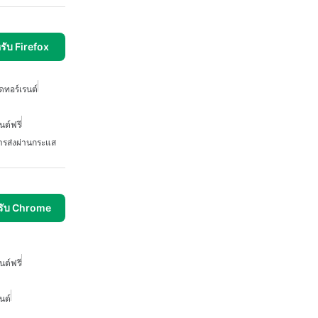
ับ Firefox
ทอร์เรนต์
ต์ฟรี
ารส่งผ่านกระแส
รับ Chrome
ต์ฟรี
นต์