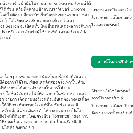
ด้วยเครื่องมือนี้ผู้ใช้งานสามารถค้นหาทอร์เรนต์ได้
็ได้ส่วนเสริมนี้ผสานเข้ากับเบราว์เซอร์ Chrome
Chrome
ดาวน์โหลดทอร์เรน
้โดยไม่ต้องเปลี่ยนหน้าเว็บปัจจุบันของพวกเขา หลัง
โปรแกรมดาวน์โหลดทอร์เร
าเว็บได้เพียงแค่คลิกขวาและเลือก "ค้นหา
ไคลเอนต์ทอร์เรนต์
irect Search จะเปิดแท็บใหม่ขึ้นมาแสดงผลการค้นหา
รประหยัดเวลาสำหรับผู้ใช้งานที่ค้นหาทอร์เรนต์บ่อย
ร์เรนต์…
ดาวน์โหลดฟรี สำห
นาโดย prowebcosmo มันเป็นเครื่องมือที่สะดวก
ต้องการได้โดยเพียงแค่คลิกสองครั้งเท่านั้น ด้วย
ล์ที่ต้องการได้อย่างง่ายดายในการใช้งาน
Chrome
เว็บไซต์ทอร์เรนต์
าย ใส่ชื่อวัสดุหรือไฟล์ที่ต้องการในช่องกรอก และ
ดาวน์โหลดทอร์เรนต์
ือก รายการติดตามทอร์เรนต์จะอัปเดตอย่างต่อเนื่อง
จะให้วิธีการค้นหาทอร์เรนต์ที่ไม่ซับซ้อนและมี
โปรแกรมดาวน์โหลด Torren
อเครื่องมือค้นหา มันจะทำให้กระบวนการเป็นไป
ค้นหา Torrent
บิตทอร์เรนต์
ถึงไฟล์ที่ต้องการโดยตรงด้วย TorrentsFinder การ
่รวดเร็วและสะดวกสบาย มันเป็นเครื่องมือมี
บ่งปันไฟล์ของพวกเขา