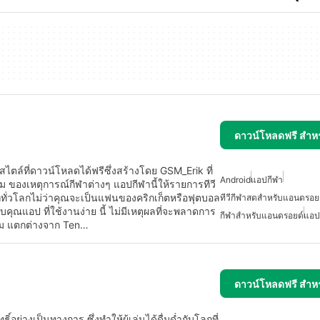
ดาวน์โหลดฟรี สำห
ไตล์ที่ดาวน์โหลดได้ฟรีซึ่งสร้างโดย GSM_Erik ที่
Android
แอปกีฬา
 ของเหตุการณ์กีฬาต่างๆ แอปกีฬานี้ให้รายการทีวี
ทั่วโลกไม่ว่าคุณจะเป็นแฟนของคริกเก็ตหรือฟุตบอล
ทีวีกีฬาสดสำหรับแอนดรอย
คุณแอป ที่ใช้งานง่าย นี้ ไม่มีเหตุผลที่จะพลาดการ
กีฬาสำหรับแอนดรอยด์
แอปส
ตาม แตกต่างจาก Ten…
ดาวน์โหลดฟรี สำห
ิ์อย่างเป็นทางการ ซึ่งทำให้ผู้เล่นได้ดื่มด่ำกับโลกที่