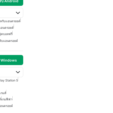
รับ Android
ำหรับแอนดรอยด์
บแอนดรอยด์
ฟุตบอลฟรี
หรับแอนดรอยด์
บ Windows
lay Station 5
 เกมส์
์
เกมฟีฟ่า
แอนดรอยด์