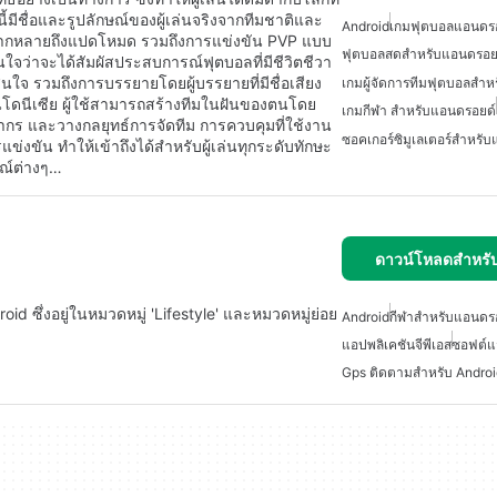
ี้มีชื่อและรูปลักษณ์ของผู้เล่นจริงจากทีมชาติและ
Android
เกมฟุตบอลแอนดร
หลากหลายถึงแปดโหมด รวมถึงการแข่งขัน PVP แบบ
ฟุตบอลสดสำหรับแอนดรอย
ั่นใจว่าจะได้สัมผัสประสบการณ์ฟุตบอลที่มีชีวิตชีวา
่าสนใจ รวมถึงการบรรยายโดยผู้บรรยายที่มีชื่อเสียง
เกมผู้จัดการทีมฟุตบอลสำ
วอินโดนีเซีย ผู้ใช้สามารถสร้างทีมในฝันของตนโดย
เกมกีฬา สำหรับแอนดรอยด์
กร และวางกลยุทธ์การจัดทีม การควบคุมที่ใช้งาน
ซอคเกอร์ซิมูเลเตอร์สำหรั
ข่งขัน ทำให้เข้าถึงได้สำหรับผู้เล่นทุกระดับทักษะ
รณ์ต่างๆ…
ดาวน์โหลดสำหรั
d ซึ่งอยู่ในหมวดหมู่ 'Lifestyle' และหมวดหมู่ย่อย
Android
กีฬาสำหรับแอนดร
แอปพลิเคชันจีพีเอส
ซอฟต์แว
Gps ติดตามสำหรับ Androi