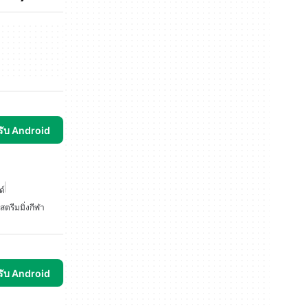
รับ Android
ด์
ตรีมมิ่งกีฬา
รับ Android