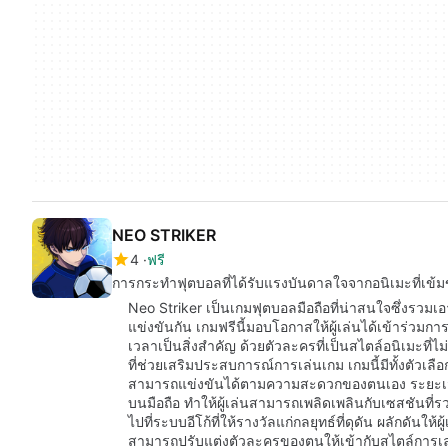
NEO STRIKER
4
ฟรี
การกระทำฟุตบอลที่ได้รับแรงบันดาลใจจากอนิเมะที่เข้ม
Neo Striker เป็นเกมฟุตบอลมือถือที่น่าสนใจซึ่งรวมเ
แข่งขันกัน เกมฟรีนี้มอบโอกาสให้ผู้เล่นได้เข้าร่วมก
เวลาเป็นสิ่งสำคัญ ด้วยตัวละครที่เป็นสไตล์อนิเมะท
ที่ช่วยเสริมประสบการณ์การเล่นเกม เกมนี้มีทั้งตัวเ
สามารถแข่งขันได้ตามความสะดวกของตนเอง ระยะเวล
บนมือถือ ทำให้ผู้เล่นสามารถเพลิดเพลินกับเซสชันที่
ไปที่ระบบอีโก้ที่ให้รางวัลแก่กลยุทธ์ที่ดุดัน ผลักดันให
สามารถปรับแต่งตัวละครของตนให้เข้ากับสไตล์การเล่