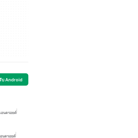
รับ Android
บแอนดรอยด์
แอนดรอยด์