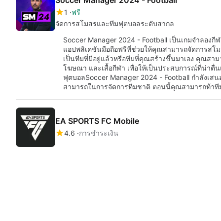
Soccer Manager 2024 - Football
1
ฟรี
จัดการสโมสรและทีมฟุตบอลระดับสากล
Soccer Manager 2024 - Football เป็นเกมจำลองกีฬาท
แอปพลิเคชันมือถือฟรีที่ช่วยให้คุณสามารถจัดการสโมส
เป็นทีมที่มีอยู่แล้วหรือทีมที่คุณสร้างขึ้นมาเอง คุณส
โฆษณา และเสื้อกีฬา เพื่อให้เป็นประสบการณ์ที่น่าตื่น
ฟุตบอลSoccer Manager 2024 - Football กำลังเสนอ
สามารถในการจัดการทีมชาติ ตอนนี้คุณสามารถท้าทีม
EA SPORTS FC Mobile
4.6
การชำระเงิน