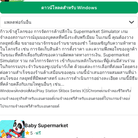
ดาวน์โหลดสำหรับ Windows
แพลตฟอร์มอื่น
ก้าวเข้าสู่โลกของ การจัดการค้าปลีกใน Supermarket Simulator เกม
จำลองสถานการณ์มุมมองบุคคลที่หนึ่งระดับพรีเมียม ในเกมนี้ คุณต้องวาง
กลยุทธ์เพื่อ ขยายอาณาจักรของร้านขายของชำ โดยเผชิญกับความท้าทาย
ในโลกจริง เช่น การจัดเก็บสินค้า การตั้งราคา และความพึงพอใจของลูกค้า
ในขณะที่หลีกเลี่ยงกับดักของความผิดพลาดทางการเงิน. Supermarket
Simulator รวม กลไกการจัดการ เข้ากับแกนหลักในขณะที่ผู้เล่นมีส่วนร่วม
ในกิจกรรมประจำวันของซูเปอร์มาร์เก็ต ด้วยแต่ละการเลือกที่ส่งผลโดยตรง
ต่อความสำเร็จของร้านค้าเสมือนของคุณ เกมนี้นำเสนอการผสมผสานที่น่า
สนใจของ กลยุทธ์ที่มีพลศาสตร์ และการดำเนินการอย่างละเอียด เกมนี้มีธีม
ที่คล้ายคลึงกับเกมไทคูนอื่นๆ เช่น…
Windows
Android
Mac
Play Station 5
Xbox Series X|S
Chrome
เกมจำลองชีวิตจริง
เกมจำลองธุรกิจสำหรับแอนดรอยด์
เกมจำลองฟรีสำหรับแอนดรอยด์
โปรแกรมจำลอง
โปรแกรมจำลองฟรีสำหรับแอนดรอยด์
Baby Supermarket
5
ฟรี