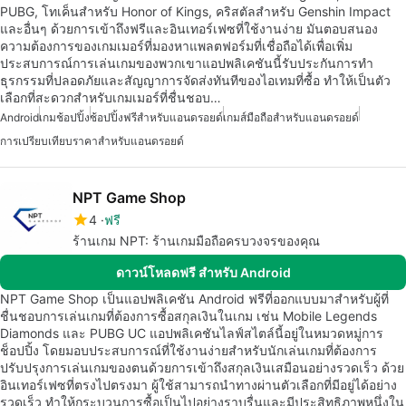
PUBG, โทเค็นสำหรับ Honor of Kings, คริสตัลสำหรับ Genshin Impact
และอื่นๆ ด้วยการเข้าถึงฟรีและอินเทอร์เฟซที่ใช้งานง่าย มันตอบสนอง
ความต้องการของเกมเมอร์ที่มองหาแพลตฟอร์มที่เชื่อถือได้เพื่อเพิ่ม
ประสบการณ์การเล่นเกมของพวกเขาแอปพลิเคชันนี้รับประกันการทำ
ธุรกรรมที่ปลอดภัยและสัญญาการจัดส่งทันทีของไอเทมที่ซื้อ ทำให้เป็นตัว
เลือกที่สะดวกสำหรับเกมเมอร์ที่ชื่นชอบ…
Android
เกมช้อปปิ้ง
ช้อปปิ้งฟรีสำหรับแอนดรอยด์
เกมส์มือถือสำหรับแอนดรอยด์
การเปรียบเทียบราคาสำหรับแอนดรอยด์
NPT Game Shop
4
ฟรี
ร้านเกม NPT: ร้านเกมมือถือครบวงจรของคุณ
ดาวน์โหลดฟรี สำหรับ Android
NPT Game Shop เป็นแอปพลิเคชัน Android ฟรีที่ออกแบบมาสำหรับผู้ที่
ชื่นชอบการเล่นเกมที่ต้องการซื้อสกุลเงินในเกม เช่น Mobile Legends
Diamonds และ PUBG UC แอปพลิเคชันไลฟ์สไตล์นี้อยู่ในหมวดหมู่การ
ช็อปปิ้ง โดยมอบประสบการณ์ที่ใช้งานง่ายสำหรับนักเล่นเกมที่ต้องการ
ปรับปรุงการเล่นเกมของตนด้วยการเข้าถึงสกุลเงินเสมือนอย่างรวดเร็ว ด้วย
อินเทอร์เฟซที่ตรงไปตรงมา ผู้ใช้สามารถนำทางผ่านตัวเลือกที่มีอยู่ได้อย่าง
รวดเร็ว ทำให้กระบวนการซื้อเป็นไปอย่างราบรื่นและมีประสิทธิภาพหนึ่งใน