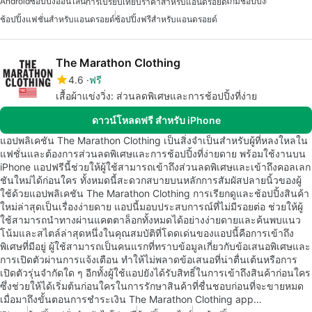
Android
ช้อปปิ้งออนไลน์
เกมช้อปปิ้ง
การเปรียบเทียบราคาสำหรับแอนดรอยด์
ช้อปปิ้งแฟชั่นสำหรับแอนดรอยด์
ช้อปปิ้งฟรีสำหรับแอนดรอยด์
The Marathon Clothing
4.6
ฟรี
เสื้อผ้าแข่งวิ่ง: ส่วนลดพิเศษและการช้อปปิ้งที่ง่าย
ดาวน์โหลดฟรี สำหรับ iPhone
แอปพลิเคชัน The Marathon Clothing เป็นสิ่งจำเป็นสำหรับผู้ที่หลงใหลใน
แฟชั่นและต้องการส่วนลดพิเศษและการช้อปปิ้งที่ง่ายดาย พร้อมใช้งานบน
iPhone แอปฟรีนี้ช่วยให้ผู้ใช้สามารถเข้าถึงส่วนลดพิเศษและเข้าถึงคอลเลก
ชันใหม่ได้ก่อนใคร ทั้งหมดนี้สะดวกสบายบนหลักการสัมผัสปลายนิ้วของผู้
ใช้ด้วยแอปพลิเคชัน The Marathon Clothing การเรียกดูและช้อปปิ้งสินค้า
ใหม่ล่าสุดเป็นเรื่องง่ายดาย แอปนี้มอบประสบการณ์ที่ไม่มีรอยต่อ ช่วยให้ผู้
ใช้สามารถนำทางผ่านแคตตาล็อกทั้งหมดได้อย่างง่ายดายและค้นพบแนว
โน้มและสไตล์ล่าสุดหนึ่งในคุณสมบัติที่โดดเด่นของแอปนี้คือการเข้าถึง
พิเศษที่มีอยู่ ผู้ใช้สามารถเป็นคนแรกที่ทราบข้อมูลเกี่ยวกับข้อเสนอพิเศษและ
การเปิดตัวผ่านการแจ้งเตือน ทำให้ไม่พลาดข้อเสนอที่น่าตื่นเต้นหรือการ
เปิดตัวรุ่นจำกัดใด ๆ อีกทั้งผู้ใช้แอปยังได้รับสิทธิ์ในการเข้าถึงสินค้าก่อนใคร
ซึ่งช่วยให้ได้เริ่มต้นก่อนใครในการรักษาสินค้าที่ชื่นชอบก่อนที่จะขายหมด
เมื่อมาถึงขั้นตอนการชำระเงิน The Marathon Clothing app…