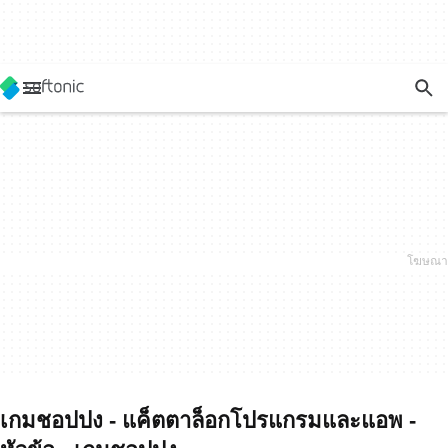
เกมชอปปง - แค็ตตาล็อกโปรแกรมและแอพ -