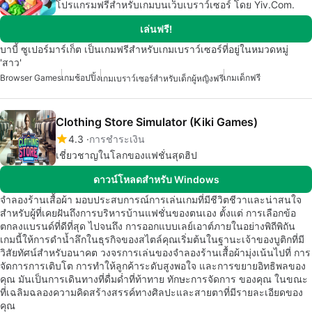
โปรแกรมฟรีสำหรับเกมบนเว็บเบราว์เซอร์ โดย Yiv.Com.
เล่นฟรี!
บาบี้ ซูเปอร์มาร์เก็ต เป็นเกมฟรีสำหรับเกมเบราว์เซอร์ที่อยู่ในหมวดหมู่
'สาว'
Browser Games
เกมช้อปปิ้ง
เกมเด็กฟรี
เกมเบราว์เซอร์สำหรับเด็กผู้หญิงฟรี
Clothing Store Simulator (Kiki Games)
4.3
การชำระเงิน
เชี่ยวชาญในโลกของแฟชั่นสุดฮิป
ดาวน์โหลดสำหรับ Windows
จำลองร้านเสื้อผ้า มอบประสบการณ์การเล่นเกมที่มีชีวิตชีวาและน่าสนใจ
สำหรับผู้ที่เคยฝันถึงการบริหารบ้านแฟชั่นของตนเอง ตั้งแต่ การเลือกข้อ
ตกลงแบรนด์ที่ดีที่สุด ไปจนถึง การออกแบบเลย์เอาต์ภายในอย่างพิถีพิถัน
เกมนี้ให้การดำน้ำลึกในธุรกิจของสไตล์คุณเริ่มต้นในฐานะเจ้าของบูติกที่มี
วิสัยทัศน์สำหรับอนาคต วงจรการเล่นของจำลองร้านเสื้อผ้ามุ่งเน้นไปที่ การ
จัดการการเติบโต การทำให้ลูกค้าระดับสูงพอใจ และการขยายอิทธิพลของ
คุณ มันเป็นการเดินทางที่ดื่มด่ำที่ท้าทาย ทักษะการจัดการ ของคุณ ในขณะ
ที่เฉลิมฉลองความคิดสร้างสรรค์ทางศิลปะและสายตาที่มีรายละเอียดของ
คุณ