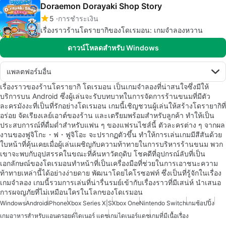
Doraemon Dorayaki Shop Story
5
การชำระเงิน
เรื่องราวร้านโดรายากิของโดเรมอน: เกมจำลองหวาน
ดาวน์โหลดสำหรับ Windows
แพลตฟอร์มอื่น
เรื่องราวของร้านโดรายากิ โดเรมอน เป็นเกมจำลองที่น่าสนใจซึ่งมีให้
บริการบน Android ซึ่งผู้เล่นจะรับบทบาทในการจัดการร้านขนมที่มีตัว
ละครมังงะที่เป็นที่รักอย่างโดเรมอน เกมนี้เชิญชวนผู้เล่นให้สร้างโดรายากิที่
อร่อย จัดเรียงเลย์เอาต์ของร้าน และเตรียมพร้อมสำหรับลูกค้า ทำให้เป็น
ประสบการณ์ที่ดื่มด่ำสำหรับแฟน ๆ ของแฟรนไชส์นี้ ตัวละครต่าง ๆ จากผล
งานของฟูจิโกะ・ฟ・ฟูจิโอะ จะปรากฏตัวขึ้น ทำให้การเล่นเกมมีสีสันด้วย
ใบหน้าที่คุ้นเคยเมื่อผู้เล่นเผชิญกับความท้าทายในการบริหารร้านขนม พวก
เขาจะพบกับอุปสรรคในขณะที่ค้นหาวัตถุดิบ โชคดีที่อุปกรณ์ลับที่เป็น
เอกลักษณ์ของโดเรมอนทำหน้าที่เป็นเครื่องมือที่ช่วยในการเอาชนะความ
ท้าทายเหล่านี้ได้อย่างง่ายดาย พัฒนาโดยไคโรซอฟท์ ซึ่งเป็นที่รู้จักในเรื่อง
เกมจำลอง เกมนี้รวมการเล่นที่น่ารื่นรมย์เข้ากับเรื่องราวที่มีเสน่ห์ นำเสนอ
การผจญภัยที่ไม่เหมือนใครในโลกของโดเรมอน
Windows
Android
iPhone
Xbox Series X|S
Xbox One
Nintendo Switch
เกมช้อปปิ้ง
เกมอาหารสำหรับแอนดรอยด์
ไดเนอร์ แดช
เกมไดเนอร์แดช
เกมที่มีเนื้อเรื่อง