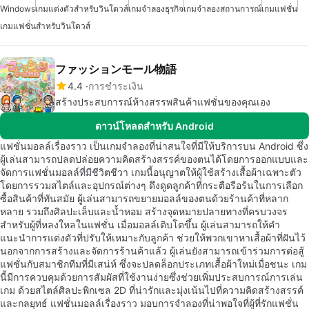
Windows
เกมแต่งตัวสำหรับวินโดวส์
เกมจำลองธุรกิจ
เกมจำลองสถานการณ์
เกมแฟชั่น
เกมแฟชั่นสำหรับวินโดวส์
ファッションモール物語
4.4
การชำระเงิน
สร้างประสบการณ์ห้างสรรพสินค้าแฟชั่นของคุณเอง
ดาวน์โหลดสำหรับ Android
แฟชั่นมอลล์เรื่องราว เป็นเกมจำลองที่น่าสนใจที่มีให้บริการบน Android ซึ่ง
ผู้เล่นสามารถปลดปล่อยความคิดสร้างสรรค์ของตนได้โดยการออกแบบและ
จัดการแฟชั่นมอลล์ที่มีชีวิตชีวา เกมนี้อนุญาตให้ผู้ใช้สร้างเสื้อผ้าเฉพาะตัว
โดยการรวมสไตล์และอุปกรณ์ต่างๆ ดึงดูดลูกค้าที่กระตือรือร้นในการเลือก
ซื้อสินค้าที่ทันสมัย ผู้เล่นสามารถขยายมอลล์ของตนด้วยร้านค้าที่หลาก
หลาย รวมถึงศิลปะเล็บและน้ำหอม สร้างจุดหมายปลายทางที่ครบวงจร
สำหรับผู้ที่หลงใหลในแฟชั่น เมื่อมอลล์เติบโตขึ้น ผู้เล่นสามารถให้คำ
แนะนำการแต่งตัวที่ปรับให้เหมาะกับลูกค้า ช่วยให้พวกเขาหาเสื้อผ้าที่ฝันไว้
นอกจากการสร้างและจัดการร้านค้าแล้ว ผู้เล่นยังสามารถเข้าร่วมการต่อสู้
แฟชั่นกับสมาชิกทีมที่มีเสน่ห์ ซึ่งจะปลดล็อกประเภทเสื้อผ้าใหม่เมื่อชนะ เกม
นี้มีการควบคุมด้วยการสัมผัสที่ใช้งานง่ายซึ่งช่วยเพิ่มประสบการณ์การเล่น
เกม ด้วยสไตล์ศิลปะพิกเซล 2D ที่น่ารักและมุ่งเน้นไปที่ความคิดสร้างสรรค์
และกลยุทธ์ แฟชั่นมอลล์เรื่องราว มอบการจำลองที่น่าพอใจที่ผู้ที่รักแฟชั่น