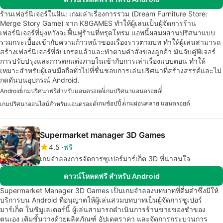
ร้านเฟอร์นิเจอร์ในฝัน: เกมเล่าเรื่องการรวม (Dream Furniture Store:
Merge Story Game) จาก K8GAMES ทำให้ผู้เล่นเป็นผู้จัดการร้าน
เฟอร์นิเจอร์ที่มุ่งหวังจะฟื้นฟูร้านที่ทรุดโทรม แอพนี้ผสมผสานปริศนาแบบ
รวมกระเบื้องเข้ากับความก้าวหน้าของเรื่องราวตามบท ทำให้ผู้เล่นสามารถ
สร้างเฟอร์นิเจอร์ที่อัปเกรดแล้วและทำตามคำสั่งของลูกค้า มันจับคู่ฟีเจอร์
การปรับปรุงและการตกแต่งภายในเข้ากับการเล่าเรื่องแบบตอน ทำให้
เหมาะสำหรับผู้เล่นมือถือทั่วไปที่ชื่นชอบการเล่นปริศนาที่สร้างสรรค์และไม่
กดดันบนอุปกรณ์ Android.
Android
เกมปริศนาฟรีสำหรับแอนดรอยด์
เกมปริศนาแอนดรอยด์
เกมช้อปปิ้ง
เกมผ่อนคลาย แอนดรอยด์
เกมปริศนาออนไลน์สำหรับแอนดรอยด์
Supermarket manager 3D Games
4.5
ฟรี
เกมจำลองการจัดการซูเปอร์มาร์เก็ต 3D ที่น่าสนใจ
ดาวน์โหลดฟรี สำหรับ Android
Supermarket Manager 3D Games เป็นเกมจำลองบทบาทที่ดื่มด่ำซึ่งมีให้
บริการบน Android ที่อนุญาตให้ผู้เล่นสวมบทบาทเป็นผู้จัดการซูเปอร์
มาร์เก็ต ในซิมูเลเตอร์นี้ ผู้เล่นสามารถดำเนินการร้านขายของชำของ
ตนเอง เติมชั้นวางด้วยผลิตภัณฑ์ อัปเดตราคา และจัดการกระบวนการ