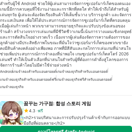
สำหรับผู้ใช้ Android ช่วยให้ผู้เล่นสามารถจัดการซูเปอร์มาร์เก็ตของตนเอง
เกมนี้มีการควบคุมที่ใช้งานง่ายและกราฟิกที่สดใส ทำให้เข้าถึงได้สำหรับผู้
เล่นทุกวัย ผู้เล่นจะต้องจัดเรียงสินค้าให้เต็มชั้นวาง บริการลูกค้า และจัดการ
กระแสเงินสด เพื่อให้ได้ประสบการณ์การจัดการซูเปอร์มาร์เก็ตที่ครอบคลุม
เมื่อผู้เล่นก้าวหน้า พวกเขาสามารถขยายธุรกิจและปรับปรุงข้อเสนอของ
ร้านค้า สร้างวงจรการเล่นเกมที่มีชีวิตชีวาเกมนี้เน้นการวางแผนเชิงกลยุทธ์
และการตัดสินใจอย่างรวดเร็ว เนื่องจากผู้เล่นต้องจัดการความต้องการของ
ลูกค้าอย่างมีประสิทธิภาพในขณะที่มั่นใจว่าซูเปอร์มาร์เก็ตของพวกเขายัง
คงมีสินค้าคงคลังอย่างเพียงพอ ภาพที่มีสีสันและกลไกการเล่นเกมที่น่าสนใจ
ช่วยเพิ่มประสบการณ์การจำลองที่น่าพอใจ เกมซูเปอร์มาร์เก็ตสโตร์ 2026
เล่นฟรี ทำให้เป็นตัวเลือกที่น่าสนใจสำหรับผู้ที่ต้องการดำดิ่งสู่โลกของการ
จัดการร้านค้าโดยไม่มีค่าใช้จ่ายล่วงหน้า
Android
เกมจำลองสำหรับแอนดรอยด์
เกมจำลองธุรกิจสำหรับแอนดรอยด์
เกมจำลองธุรกิจสำหรับแอนดรอยด์ฟรี
เกมจำลองธุรกิจฟรีสำหรับแอนดรอยด์
เกมจำลองธุรกิจ
꿈꾸는 가구점: 합성 스토리 게임
4.3
ฟรี
<h2>รวมปริศนาและการปรับปรุงร้านค้าเข้ากับการออกแบบ
มือถือที่ผ่อนคลาย</h2>
ดาวน์โหลดฟรี สำหรับ Android