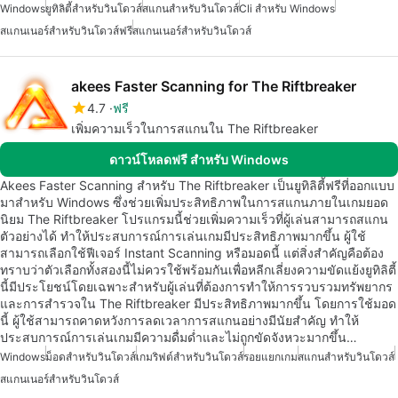
Windows
ยูทิลิตี้สำหรับวินโดวส์
สแกนสำหรับวินโดวส์
Cli สำหรับ Windows
สแกนเนอร์สำหรับวินโดวส์ฟรี
สแกนเนอร์สำหรับวินโดวส์
akees Faster Scanning for The Riftbreaker
4.7
ฟรี
เพิ่มความเร็วในการสแกนใน The Riftbreaker
ดาวน์โหลดฟรี สำหรับ Windows
Akees Faster Scanning สำหรับ The Riftbreaker เป็นยูทิลิตี้ฟรีที่ออกแบบ
มาสำหรับ Windows ซึ่งช่วยเพิ่มประสิทธิภาพในการสแกนภายในเกมยอด
นิยม The Riftbreaker โปรแกรมนี้ช่วยเพิ่มความเร็วที่ผู้เล่นสามารถสแกน
ตัวอย่างได้ ทำให้ประสบการณ์การเล่นเกมมีประสิทธิภาพมากขึ้น ผู้ใช้
สามารถเลือกใช้ฟีเจอร์ Instant Scanning หรือมอดนี้ แต่สิ่งสำคัญคือต้อง
ทราบว่าตัวเลือกทั้งสองนี้ไม่ควรใช้พร้อมกันเพื่อหลีกเลี่ยงความขัดแย้งยูทิลิตี้
นี้มีประโยชน์โดยเฉพาะสำหรับผู้เล่นที่ต้องการทำให้การรวบรวมทรัพยากร
และการสำรวจใน The Riftbreaker มีประสิทธิภาพมากขึ้น โดยการใช้มอด
นี้ ผู้ใช้สามารถคาดหวังการลดเวลาการสแกนอย่างมีนัยสำคัญ ทำให้
ประสบการณ์การเล่นเกมมีความดื่มด่ำและไม่ถูกขัดจังหวะมากขึ้น…
Windows
ม็อดสำหรับวินโดวส์
เกมริฟต์สำหรับวินโดวส์
รอยแยกเกม
สแกนสำหรับวินโดวส์
สแกนเนอร์สำหรับวินโดวส์