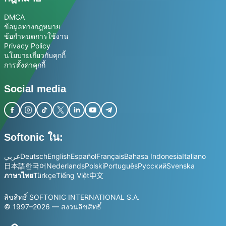
DMCA
ข้อมูลทางกฎหมาย
ข้อกำหนดการใช้งาน
Privacy Policy
นโยบายเกี่ยวกับคุกกี้
การตั้งค่าคุกกี้
Social media
Softonic ใน:
عربي
Deutsch
English
Español
Français
Bahasa Indonesia
Italiano
日本語
한국어
Nederlands
Polski
Português
Русский
Svenska
ภาษาไทย
Türkçe
Tiếng Việt
中文
ลิขสิทธิ์ SOFTONIC INTERNATIONAL S.A.
© 1997–2026 — สงวนลิขสิทธิ์