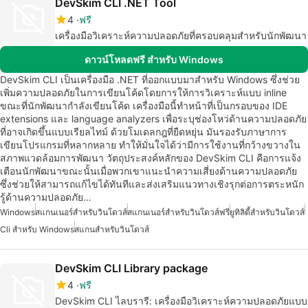
DevSkim CLI .NET Tool
4
ฟรี
เครื่องมือวิเคราะห์ความปลอดภัยที่ครอบคลุมสำหรับนักพัฒนา
ดาวน์โหลดฟรี สำหรับ Windows
DevSkim CLI เป็นเครื่องมือ .NET ที่ออกแบบมาสำหรับ Windows ซึ่งช่วย
เพิ่มความปลอดภัยในการเขียนโค้ดโดยการให้การวิเคราะห์แบบ inline
ขณะที่นักพัฒนากำลังเขียนโค้ด เครื่องมือนี้ทำหน้าที่เป็นกรอบของ IDE
extensions และ language analyzers เพื่อระบุช่องโหว่ด้านความปลอดภัย
ที่อาจเกิดขึ้นแบบเรียลไทม์ ด้วยโมเดลกฎที่ยืดหยุ่น มันรองรับภาษาการ
เขียนโปรแกรมที่หลากหลาย ทำให้มั่นใจได้ว่ามีการใช้งานที่กว้างขวางใน
สภาพแวดล้อมการพัฒนา วัตถุประสงค์หลักของ DevSkim CLI คือการแจ้ง
เตือนนักพัฒนาขณะนั้นเมื่อพวกเขาแนะนำความเสี่ยงด้านความปลอดภัย
ซึ่งช่วยให้สามารถแก้ไขได้ทันทีและส่งเสริมแนวทางเชิงรุกต่อการตระหนัก
รู้ด้านความปลอดภัย…
Windows
สแกนเนอร์สำหรับวินโดวส์
สแกนเนอร์สำหรับวินโดวส์ฟรี
ยูทิลิตี้สำหรับวินโดวส์
Cli สำหรับ Windows
สแกนสำหรับวินโดวส์
DevSkim CLI Library package
4
ฟรี
DevSkim CLI ไลบรารี: เครื่องมือวิเคราะห์ความปลอดภัยแบบ