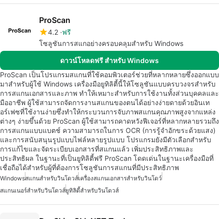
ProScan
4.2
ฟรี
โซลูชันการสแกอย่างครอบคลุมสำหรับ Windows
ดาวน์โหลดฟรี สำหรับ Windows
ProScan เป็นโปรแกรมสแกนที่ใช้คอมพิวเตอร์ช่วยที่หลากหลายซึ่งออกแบบ
มาสำหรับผู้ใช้ Windows เครื่องมือยูทิลิตี้นี้ให้โซลูชันแบบครบวงจรสำหรับ
การสแกนเอกสารและภาพ ทำให้เหมาะสำหรับการใช้งานทั้งส่วนบุคคลและ
มืออาชีพ ผู้ใช้สามารถจัดการงานสแกนของตนได้อย่างง่ายดายด้วยอินเท
อร์เฟซที่ใช้งานง่ายซึ่งทำให้กระบวนการจับภาพสแกนคุณภาพสูงจากแหล่ง
ต่างๆ ง่ายขึ้นด้วย ProScan ผู้ใช้สามารถคาดหวังฟีเจอร์ที่หลากหลายรวมถึง
การสแกนแบบแบตช์ ความสามารถในการ OCR (การรู้จำอักขระด้วยแสง)
และการสนับสนุนรูปแบบไฟล์หลายรูปแบบ โปรแกรมยังมีตัวเลือกสำหรับ
การแก้ไขและจัดระเบียบเอกสารที่สแกนแล้ว เพิ่มประสิทธิภาพและ
ประสิทธิผล ในฐานะที่เป็นยูทิลิตี้ฟรี ProScan โดดเด่นในฐานะเครื่องมือที่
เชื่อถือได้สำหรับผู้ที่ต้องการโซลูชันการสแกนที่มีประสิทธิภาพ
Windows
สแกนสำหรับวินโดวส์
เครื่องสแกนเอกสารสำหรับวินโดว์
สแกนเนอร์สำหรับวินโดวส์
ยูทิลิตี้สำหรับวินโดวส์