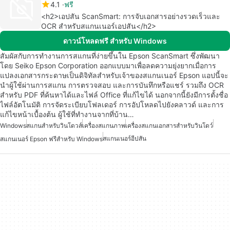
4.1
ฟรี
<h2>เอปสัน ScanSmart: การจับเอกสารอย่างรวดเร็วและ
OCR สำหรับสแกนเนอร์เอปสัน</h2>
ดาวน์โหลดฟรี สำหรับ Windows
สัมผัสกับการทำงานการสแกนที่ง่ายขึ้นใน Epson ScanSmart ซึ่งพัฒนา
โดย Seiko Epson Corporation ออกแบบมาเพื่อลดความยุ่งยากเมื่อการ
แปลงเอกสารกระดาษเป็นดิจิทัลสำหรับเจ้าของสแกนเนอร์ Epson แอปนี้จะ
นำผู้ใช้ผ่านการสแกน การตรวจสอบ และการบันทึกหรือแชร์ รวมถึง OCR
สำหรับ PDF ที่ค้นหาได้และไฟล์ Office ที่แก้ไขได้ นอกจากนี้ยังมีการตั้งชื่อ
ไฟล์อัตโนมัติ การจัดระเบียบโฟลเดอร์ การอัปโหลดไปยังคลาวด์ และการ
แก้ไขหน้าเบื้องต้น ผู้ใช้ที่ทำงานจากที่บ้าน…
Windows
สแกนสำหรับวินโดวส์
เครื่องสแกนภาพ
เครื่องสแกนเอกสารสำหรับวินโดว์
สแกนเนอร์อีปสัน
สแกนเนอร์ Epson ฟรีสำหรับ Windows