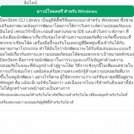
อินไลน์
ดาวน์โหลดฟรี สำหรับ Windows
DevSkim CLI Library เป็นยูทิลิตี้ฟรีที่ออกแบบมาสำหรับ Windows ซึ่งช่วย
เสริมสภาพแวดล้อมการพัฒนาโดยการให้การวิเคราะห์ความปลอดภัยแบบ
อินไลน์ เฟรมเวิร์กนี้ประกอบด้วยส่วนขยาย IDE และตัววิเคราะห์ภาษา ที่
แจ้งเตือนนักพัฒนาเกี่ยวกับช่องโหว่ด้านความปลอดภัยที่อาจเกิดขึ้นขณะที่
พวกเขาเขียนโค้ด เครื่องมือนี้รองรับโมเดลกฎที่ยืดหยุ่นซึ่งเข้ากันได้กับ
หลายภาษาโปรแกรม ทำให้มั่นใจว่านักพัฒนาจะได้รับข้อเสนอแนะแบบเรี
ยลไทม์เกี่ยวกับสถานะความปลอดภัยของโค้ดของพวกเขาเป้าหมายหลักของ
DevSkim คือการช่วยนักพัฒนาในการระบุและแก้ไขปัญหาด้านความ
ปลอดภัยในขณะที่มันถูกนำเข้าสู่ฐานโค้ด วิธีการเชิงรุกนี้ไม่เพียงแต่ช่วยใน
การแก้ไขช่องโหว่ แต่ยังส่งเสริมความตระหนักรู้ด้านความปลอดภัยที่มาก
ขึ้นในหมู่นักพัฒนา อย่างไรก็ตาม ผู้ใช้ควรทราบว่าเวอร์ชันล่าสุดที่มีอยู่ผ่าน
Winget คือ แม้จะมีเวอร์ชันใหม่กว่า แต่เนื่องจากไบนารีสำหรับสิ่งเหล่านี้ยัง
ไม่ได้ถูกสร้างล่วงหน้าอย่างเป็นทางการ
Windows
สแกนเนอร์สำหรับวินโดวส์ฟรี
สแกนสำหรับวินโดวส์
ห้องสมุดสำหรับวินโดส์
เครื่องสแกนความปลอดภัย
ยูทิลิตี้สำหรับวินโดวส์