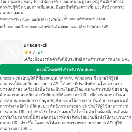
โดยรวมแล้ว Easy BlindScan Pro โดดเด่นในฐานะโซลูชันที่เชื่อถือได้
สำหรับผู้ที่ชื่นชอบดาวเทียมและมืออาชีพที่ต้องการเพิ่มประสิทธิภาพการ
สแกนของตน
Windows
สแกนเนอร์สำหรับวินโดวส์
วิทยุสแกนเนอร์ฟรีสำหรับวินโดวส์
เครื่องสแกนเครือข่าย
สแกนสำหรับวินโดวส์
สแกนเนอร์สำหรับวินโดวส์ฟรี
urlscan-cli
4.7
ฟรี
เครื่องมือบรรทัดคำสั่งที่มีประสิทธิภาพสำหรับการสแกน URL
ดาวน์โหลดฟรี สำหรับ Windows
urlscan-cli เป็นยูทิลิตี้ที่ออกแบบมาสำหรับ Windows ซึ่งช่วยให้ผู้ใช้
สามารถโต้ตอบกับ urlscan.io API ได้อย่างมีประสิทธิภาพโดยตรงจาก
บรรทัดคำสั่ง เครื่องมือนี้ฟรีและมีประโยชน์โดยเฉพาะสำหรับผู้เชี่ยวชาญ
ด้านความปลอดภัยและนักพัฒนาที่ต้องการส่ง URL เพื่อการสแกน รับผล
การสแกน และจัดการข้อมูลบัญชีของตนได้อย่างราบรื่น ด้วยการมุ่งเน้นที่
การทำงานอัตโนมัติและประสิทธิภาพ urlscan-cli ช่วยให้ผู้ใช้สามารถรวม
การสแกน URL เข้ากับเวิร์กโฟลว์ของตนได้โดยไม่จำเป็นต้องมีส่วนติดต่อ
กราฟิกโปรแกรมนี้มีส่วนติดต่อบรรทัดคำสั่งที่เรียบง่ายซึ่งทำให้กระบวนการ
สแกน URL ง่ายขึ้น โดยการใช้ความสามารถของ urlscan.io API ผู้ใช้
สามารถส่ง URL…