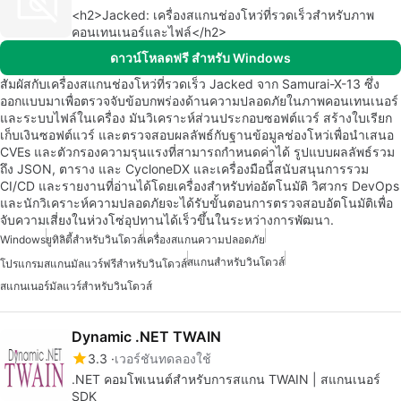
<h2>Jacked: เครื่องสแกนช่องโหว่ที่รวดเร็วสำหรับภาพ
คอนเทนเนอร์และไฟล์</h2>
ดาวน์โหลดฟรี สำหรับ Windows
สัมผัสกับเครื่องสแกนช่องโหว่ที่รวดเร็ว Jacked จาก Samurai-X-13 ซึ่ง
ออกแบบมาเพื่อตรวจจับข้อบกพร่องด้านความปลอดภัยในภาพคอนเทนเนอร์
และระบบไฟล์ในเครื่อง มันวิเคราะห์ส่วนประกอบซอฟต์แวร์ สร้างใบเรียก
เก็บเงินซอฟต์แวร์ และตรวจสอบผลลัพธ์กับฐานข้อมูลช่องโหว่เพื่อนำเสนอ
CVEs และตัวกรองความรุนแรงที่สามารถกำหนดค่าได้ รูปแบบผลลัพธ์รวม
ถึง JSON, ตาราง และ CycloneDX และเครื่องมือนี้สนับสนุนการรวม
CI/CD และรายงานที่อ่านได้โดยเครื่องสำหรับท่ออัตโนมัติ วิศวกร DevOps
และนักวิเคราะห์ความปลอดภัยจะได้รับขั้นตอนการตรวจสอบอัตโนมัติเพื่อ
จับความเสี่ยงในห่วงโซ่อุปทานได้เร็วขึ้นในระหว่างการพัฒนา.
Windows
ยูทิลิตี้สำหรับวินโดวส์
เครื่องสแกนความปลอดภัย
สแกนสำหรับวินโดวส์
โปรแกรมสแกนมัลแวร์ฟรีสำหรับวินโดวส์
สแกนเนอร์มัลแวร์สำหรับวินโดวส์
Dynamic .NET TWAIN
3.3
เวอร์ชันทดลองใช้
.NET คอมโพเนนต์สำหรับการสแกน TWAIN | สแกนเนอร์
SDK