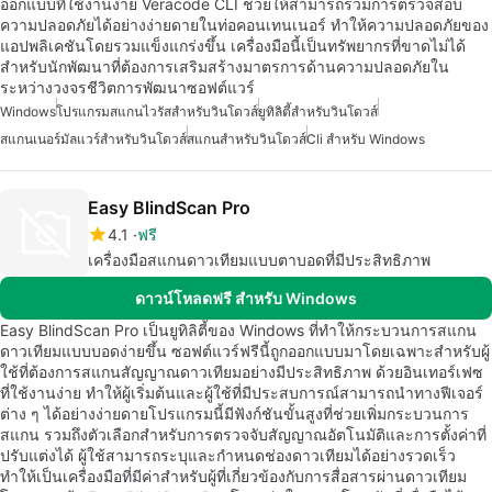
ออกแบบที่ใช้งานง่าย Veracode CLI ช่วยให้สามารถรวมการตรวจสอบ
ความปลอดภัยได้อย่างง่ายดายในท่อคอนเทนเนอร์ ทำให้ความปลอดภัยของ
แอปพลิเคชันโดยรวมแข็งแกร่งขึ้น เครื่องมือนี้เป็นทรัพยากรที่ขาดไม่ได้
สำหรับนักพัฒนาที่ต้องการเสริมสร้างมาตรการด้านความปลอดภัยใน
ระหว่างวงจรชีวิตการพัฒนาซอฟต์แวร์
Windows
โปรแกรมสแกนไวรัสสำหรับวินโดวส์
ยูทิลิตี้สำหรับวินโดวส์
สแกนเนอร์มัลแวร์สำหรับวินโดวส์
สแกนสำหรับวินโดวส์
Cli สำหรับ Windows
Easy BlindScan Pro
4.1
ฟรี
เครื่องมือสแกนดาวเทียมแบบตาบอดที่มีประสิทธิภาพ
ดาวน์โหลดฟรี สำหรับ Windows
Easy BlindScan Pro เป็นยูทิลิตี้ของ Windows ที่ทำให้กระบวนการสแกน
ดาวเทียมแบบบอดง่ายขึ้น ซอฟต์แวร์ฟรีนี้ถูกออกแบบมาโดยเฉพาะสำหรับผู้
ใช้ที่ต้องการสแกนสัญญาณดาวเทียมอย่างมีประสิทธิภาพ ด้วยอินเทอร์เฟซ
ที่ใช้งานง่าย ทำให้ผู้เริ่มต้นและผู้ใช้ที่มีประสบการณ์สามารถนำทางฟีเจอร์
ต่าง ๆ ได้อย่างง่ายดายโปรแกรมนี้มีฟังก์ชันขั้นสูงที่ช่วยเพิ่มกระบวนการ
สแกน รวมถึงตัวเลือกสำหรับการตรวจจับสัญญาณอัตโนมัติและการตั้งค่าที่
ปรับแต่งได้ ผู้ใช้สามารถระบุและกำหนดช่องดาวเทียมได้อย่างรวดเร็ว
ทำให้เป็นเครื่องมือที่มีค่าสำหรับผู้ที่เกี่ยวข้องกับการสื่อสารผ่านดาวเทียม