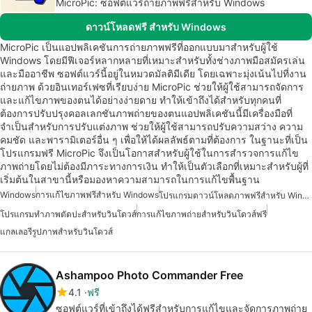
MicroPic: ซอฟต์แวร์ถ่ายภาพฟรีสำหรับ Windows
ดาวน์โหลดฟรี สำหรับ Windows
MicroPic เป็นแอปพลิเคชันการถ่ายภาพฟรีที่ออกแบบมาสำหรับผู้ใช้
Windows โดยมีฟีเจอร์หลากหลายที่เหมาะสำหรับทั้งช่างภาพมือสมัครเล่น
และมืออาชีพ ซอฟต์แวร์นี้อยู่ในหมวดมัลติมีเดีย โดยเฉพาะมุ่งเน้นไปที่งาน
ถ่ายภาพ ด้วยอินเทอร์เฟซที่เรียบง่าย MicroPic ช่วยให้ผู้ใช้สามารถจัดการ
และแก้ไขภาพของตนได้อย่างง่ายดาย ทำให้เข้าถึงได้สำหรับทุกคนที่
ต้องการปรับปรุงคอลเลกชันภาพถ่ายของตนแอปพลิเคชันนี้มีเครื่องมือที่
จำเป็นสำหรับการปรับแต่งภาพ ช่วยให้ผู้ใช้สามารถปรับความสว่าง ความ
คมชัด และพารามิเตอร์อื่น ๆ เพื่อให้ได้ผลลัพธ์ตามที่ต้องการ ในฐานะที่เป็น
โปรแกรมฟรี MicroPic จึงเป็นโอกาสสำหรับผู้ใช้ในการสำรวจการแก้ไข
ภาพถ่ายโดยไม่ต้องมีภาระทางการเงิน ทำให้เป็นตัวเลือกที่เหมาะสำหรับผู้ที่
เริ่มต้นในสาขานี้หรือมองหาความสามารถในการแก้ไขพื้นฐาน
Windows
การแก้ไขภาพฟรีสำหรับ Windows
โปรแกรมดาวน์โหลดภาพฟรีสำหรับ Windows
โปรแกรมทำภาพตัดปะสำหรับวินโดวส์
การแก้ไขภาพถ่ายสำหรับวินโดวส์ฟรี
แกลเลอรีรูปภาพสำหรับวินโดวส์
Ashampoo Photo Commander Free
4.1
ฟรี
ซอฟต์แวร์ที่เข้าถึงได้ฟรีสำหรับการแก้ไขและจัดการภาพถ่าย