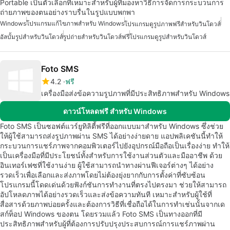
Portable เป็นตัวเลือกที่เหมาะสำหรับผู้ที่มองหาวิธีการจัดการกระบวนการ
ถ่ายภาพของตนอย่างราบรื่นในรูปแบบพกพา
Windows
โปรแกรมแก้ไขภาพสำหรับ Windows
โปรแกรมดูรูปภาพฟรีสำหรับวินโดวส์
อัลบั้มรูปสำหรับวินโดวส์
รูปถ่ายสำหรับวินโดวส์ฟรี
โปรแกรมดูรูปสำหรับวินโดวส์
Foto SMS
4.2
ฟรี
เครื่องมือส่งข้อความรูปภาพที่มีประสิทธิภาพสำหรับ Windows
ดาวน์โหลดฟรี สำหรับ Windows
Foto SMS เป็นซอฟต์แวร์ยูทิลิตี้ฟรีที่ออกแบบมาสำหรับ Windows ซึ่งช่วย
ให้ผู้ใช้สามารถส่งรูปภาพผ่าน SMS ได้อย่างง่ายดาย แอปพลิเคชันนี้ทำให้
กระบวนการแชร์ภาพจากคอมพิวเตอร์ไปยังอุปกรณ์มือถือเป็นเรื่องง่าย ทำให้
เป็นเครื่องมือที่มีประโยชน์ทั้งสำหรับการใช้งานส่วนตัวและมืออาชีพ ด้วย
อินเทอร์เฟซที่ใช้งานง่าย ผู้ใช้สามารถนำทางผ่านฟีเจอร์ต่างๆ ได้อย่าง
รวดเร็วเพื่อเลือกและส่งภาพโดยไม่ต้องยุ่งยากกับการตั้งค่าที่ซับซ้อน
โปรแกรมนี้โดดเด่นด้วยฟังก์ชันการทำงานที่ตรงไปตรงมา ช่วยให้สามารถ
อัปโหลดภาพได้อย่างรวดเร็วและส่งข้อความทันที เหมาะสำหรับผู้ใช้ที่
สื่อสารด้วยภาพบ่อยครั้งและต้องการวิธีที่เชื่อถือได้ในการทำเช่นนั้นจากเด
สก์ท็อป Windows ของตน โดยรวมแล้ว Foto SMS เป็นทางออกที่มี
ประสิทธิภาพสำหรับผู้ที่ต้องการปรับปรุงประสบการณ์การแชร์ภาพผ่าน