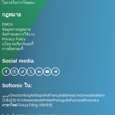
โอกาสในการโฆษณา
กฎหมาย
DMCA
ข้อมูลทางกฎหมาย
ข้อกำหนดการใช้งาน
Privacy Policy
นโยบายเกี่ยวกับคุกกี้
การตั้งค่าคุกกี้
Social media
Softonic ใน:
عربي
Deutsch
English
Español
Français
Bahasa Indonesia
Italiano
日本語
한국어
Nederlands
Polski
Português
Русский
Svenska
ภาษาไทย
Türkçe
Tiếng Việt
中文