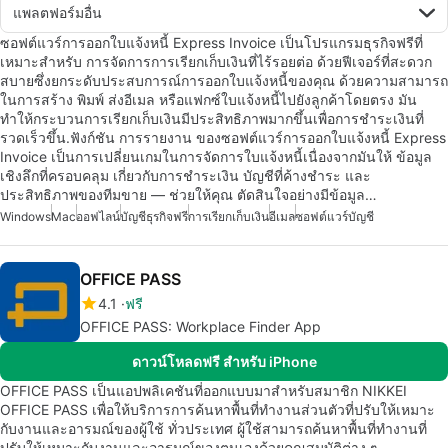
แพลตฟอร์มอื่น
ซอฟต์แวร์การออกใบแจ้งหนี้ Express Invoice เป็นโปรแกรมธุรกิจฟรีที่
เหมาะสำหรับ การจัดการการเรียกเก็บเงินที่ไร้รอยต่อ ด้วยฟีเจอร์ที่สะดวก
สบายซึ่งยกระดับประสบการณ์การออกใบแจ้งหนี้ของคุณ ด้วยความสามารถ
ในการสร้าง พิมพ์ ส่งอีเมล หรือแฟกซ์ใบแจ้งหนี้ไปยังลูกค้าโดยตรง มัน
ทำให้กระบวนการเรียกเก็บเงินมีประสิทธิภาพมากขึ้นเพื่อการชำระเงินที่
รวดเร็วขึ้น.ฟังก์ชัน การรายงาน ของซอฟต์แวร์การออกใบแจ้งหนี้ Express
Invoice เป็นการเปลี่ยนเกมในการจัดการใบแจ้งหนี้เนื่องจากมันให้ ข้อมูล
เชิงลึกที่ครอบคลุม เกี่ยวกับการชำระเงิน บัญชีที่ค้างชำระ และ
ประสิทธิภาพของทีมขาย — ช่วยให้คุณ ตัดสินใจอย่างมีข้อมูล…
Windows
Mac
ออฟไลน์
บัญชีธุรกิจฟรี
การเรียกเก็บเงิน
อีเมล
ซอฟต์แวร์บัญชี
OFFICE PASS
4.1
ฟรี
OFFICE PASS: Workplace Finder App
ดาวน์โหลดฟรี สำหรับ iPhone
OFFICE PASS เป็นแอปพลิเคชันที่ออกแบบมาสำหรับสมาชิก NIKKEI
OFFICE PASS เพื่อให้บริการการค้นหาพื้นที่ทำงานส่วนตัวที่ปรับให้เหมาะ
กับงานและอารมณ์ของผู้ใช้ ทั่วประเทศ ผู้ใช้สามารถค้นหาพื้นที่ทำงานที่
ปรับให้เหมาะกับงานและอารมณ์ของตนเองด้วยคุณสมบัติต่าง ๆ