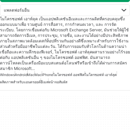
แพลตฟอร์มอื่น
ไมโครซอฟต์ เอาท์ลุค เป็นแอปพลิเคชันอีเมลและการผลิตที่ครอบคลุมซึ่ง
ออกแบบมาเพื่อ รวมศูนย์ การสื่อสาร, การกำหนดเวลา, และ การจัด
ระเบียบ. โดยการเชื่อมต่อกับ Microsoft Exchange Server, มันช่วยให้ผู้ใช้
สามารถจัดการอีเมล, การประชุม, รายชื่อ, และงานได้อย่างมีประสิทธิภาพ
ภายในสภาพแวดล้อมเดสก์ท็อปที่รวมกันอย่างดีซึ่งเหมาะสำหรับการใช้งาน
ส่วนตัวหรือมืออาชีพในแต่ละวัน. ได้รับการยอมรับทั่วโลกในด้านความน่า
เชื่อถือและความลึกของฟีเจอร์, ไมโครซอฟต์ เอาท์ลุคผสานรวมอย่างไร้รอย
ต่อกับ แอปพลิเคชันอื่น ๆ ของไมโครซอฟต์ ออฟฟิศ. มันสามารถ
ดาวน์โหลดเป็นเครื่องมือแบบสแตนด์อโลนฟรีหรือเข้าถึงได้ผ่านการสมัคร
สมาชิก Microsoft…
Windows
Android
Mac
Mac
iPhone
ไมโครซอฟท์ ออฟฟิศ
ไมโครซอฟท์ เอาท์ลุค
ผลิตภาพสำหรับแอนดรอยด์
อีเมล
หน้าจอสัมผัส