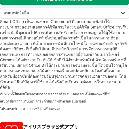
แพลตฟอร์มอื่น
Smart Office เป็นส่วนขยาย Chrome ฟรีที่ออกแบบมาเพื่อทำให้
กระบวนการลงนามเอกสารดิจิทัลภายในระบบดิจิทัล Smart Office ราบรื่น
เครื่องมือนี้มุ่งเน้นไปที่การเพิ่มประสิทธิภาพโดยการอนุญาตให้ผู้ใช้ลงนาม
เอกสารทางอิเล็กทรอนิกส์ ซึ่งช่วยขจัดความจำเป็นในการลงนามด้วย
ลายมือและเอกสารที่เป็นกระดาษ มันมีประโยชน์โดยเฉพาะสำหรับธุรกิจที่
ต้องการวิธีการที่เชื่อถือได้และมีประสิทธิภาพในการจัดการการอนุมัติ
เอกสารและการทำงานของเอกสารส่วนขยายนี้รวมเข้ากับเบราว์เซอร์
Chrome ได้อย่างราบรื่น ทำให้เข้าถึงได้ง่ายสำหรับผู้ใช้ ด้วยอินเทอร์เฟซที่
เรียบง่าย Smart Office ทำให้กระบวนการลงนามง่ายขึ้น โดยมั่นใจว่าผู้ใช้
สามารถลงนามเอกสารได้อย่างรวดเร็วและปลอดภัย เครื่องมือนี้เหมาะ
สำหรับมืออาชีพที่ต้องการปรับปรุงกระบวนการจัดการเอกสารของตน โดย
นำเสนอวิธีแก้ปัญหาที่ใช้งานได้จริงสำหรับความต้องการในการลงนาม
ดิจิทัล
Android
Chrome
เอ็มเอสออฟฟิศ
โปรแกรมจัดการเอกสารสำหรับแอนดรอยด์
สเปรดชีตฟรีสำหรับแอนดรอยด์
ผลิตภาพสำหรับแอนดรอยด์
โปรแกรมจัดการเอกสารฟรีสำหรับแอนดรอยด์
アイリスプラザ公式アプリ