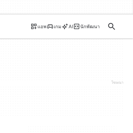
แอพ
เกม
AI
นักพัฒนา