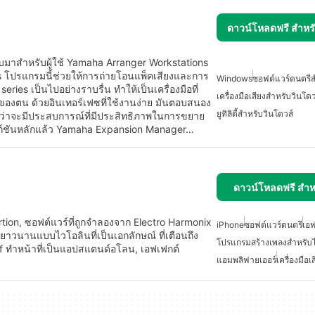
ดาวน์โหลดฟรี สำห
บบมาสำหรับผู้ใช้ Yamaha Arranger Workstations
 โปรแกรมนี้ช่วยให้การถ่ายโอนแพ็คเสียงและการ
Windows
ซอฟต์แวร์ดนตรีส
ies เป็นไปอย่างราบรื่น ทำให้เป็นเครื่องมือที่
เครื่องมือเสียงสำหรับวินโดว
ีของตน ด้วยอินเทอร์เฟซที่ใช้งานง่าย มันตอบสนอง
ยูทิลิตี้สำหรับวินโดวส์
ใจได้ว่าจะมีประสบการณ์ที่มีประสิทธิภาพในการขยาย
์ชันหลักแล้ว Yamaha Expansion Manager…
ดาวน์โหลดฟรี สำห
tion, ซอฟต์แวร์ที่ถูกจำลองจาก Electro Harmonix
iPhone
ซอฟต์แวร์ดนตรี
เอฟ
่ยาวนานแบบไวโอลินที่เป็นเอกลักษณ์ ที่เตือนถึง
โปรแกรมสร้างเพลงสำหรั
tuff ทำหน้าที่เป็นแอปสแตนด์อโลน, เอฟเฟกต์
แอมพลิฟายเออร์
เครื่องมือเ