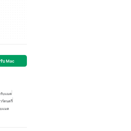
รับ Mac
หรับแมค
วร์ดนตรี
รับแมค