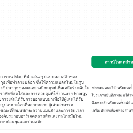
ดาวน์โหลดสำห
้บริการบน Mac ที่นำเสนอรูปแบบคลาสสิกของ
าวุธเพื่อทำลายบล็อก ซึ่งให้ความแปลกใหม่ในรูป
ยิงขีปนาวุธของตนอย่างมีกลยุทธ์เพื่อเคลียร์ระดับใน
Mac
เกมดนตรีสำหรับแมค
ราฟิกที่สดใสและการควบคุมที่ใช้งานง่าย Energy
โปรแกรมบันทึกเพลงฟรีสำ
ารเล่นได้รับการออกแบบมาเพื่อให้ผู้เล่นได้รับ
ฟังเพลงสำหรับแมค
ซอฟต์แ
ละรูปแบบบล็อกที่หลากหลาย ผู้เล่นสามารถ
ในขณะที่ฝึกฝนทักษะความแม่นยำและการจับเวลา
เครื่องบันทึกเสียงเพลงสำห
องค์ประกอบอาร์เคดคลาสสิกและกลไกสมัยใหม่
งแบบย้อนยุคและร่วมสมัย