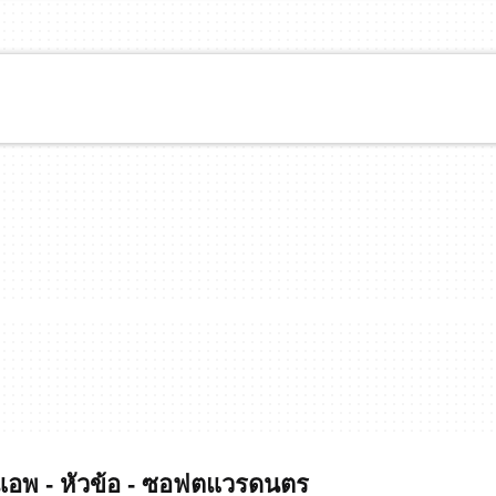
อพ - หัวข้อ - ซอฟตแวรดนตร