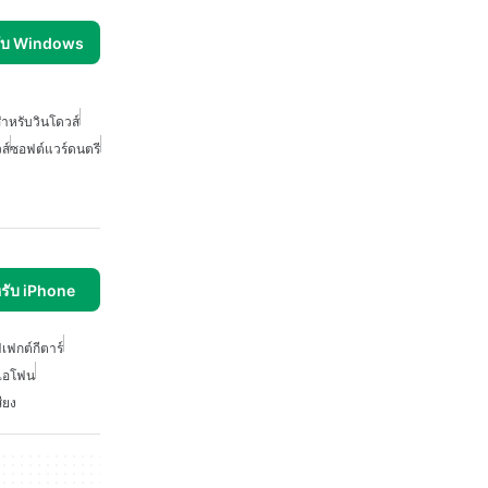
รับ Windows
ำหรับวินโดวส์
ส์
ซอฟต์แวร์ดนตรี
รับ iPhone
เฟกต์กีตาร์
บไอโฟน
สียง