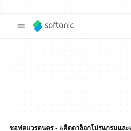
ซอฟตแวรดนตร - แค็ตตาล็อกโปรแกรมและแ