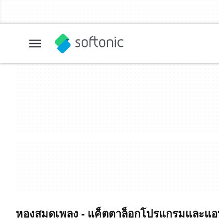
หองสมดเพลง - แค็ตตาล็อกโปรแกรมและแอพ 