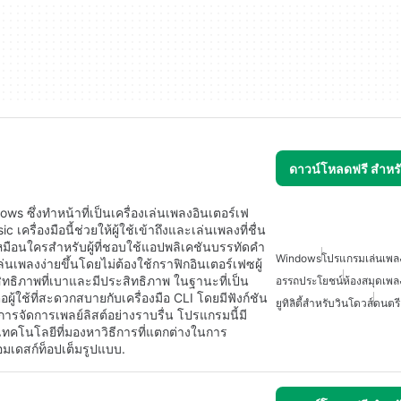
ดาวน์โหลดฟรี สำห
ws ซึ่งทำหน้าที่เป็นเครื่องเล่นเพลงอินเตอร์เฟ
รื่องมือนี้ช่วยให้ผู้ใช้เข้าถึงและเล่นเพลงที่ชื่น
มือนใครสำหรับผู้ที่ชอบใช้แอปพลิเคชันบรรทัดคำ
Windows
โปรแกรมเล่นเพลง
ล่นเพลงง่ายขึ้นโดยไม่ต้องใช้กราฟิกอินเตอร์เฟซผู้
ะสิทธิภาพที่เบาและมีประสิทธิภาพ ในฐานะที่เป็น
อรรถประโยชน์
ห้องสมุดเพล
ู้ใช้ที่สะดวกสบายกับเครื่องมือ CLI โดยมีฟังก์ชัน
ยูทิลิตี้สำหรับวินโดวส์
ดนตรี
รจัดการเพลย์ลิสต์อย่างราบรื่น โปรแกรมนี้มี
ทคโนโลยีที่มองหาวิธีการที่แตกต่างในการ
มเดสก์ท็อปเต็มรูปแบบ.