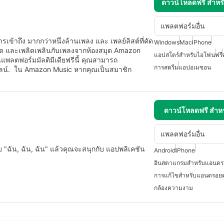
ดาวน์โหลดฟรี สำห
แพลตฟอร์มอื่น
้าถึง มากกว่าหนึ่งล้านเพลง และ เพลย์ลิสต์ที่คัด
Windows
Mac
iPhone
ด และเพลิดเพลินกับเพลงจากห้องสมุด Amazon
แอปสโตร์สำหรับไอโฟน
ฟรี
านแพลตฟอร์มมัลติมีเดียฟรีนี้ คุณสามารถ
การสตรีม
แอปอเมซอน
ลน์. ใน Amazon Music หากคุณเป็นสมาชิก
ดาวน์โหลดฟรี สำห
แพลตฟอร์มอื่น
บ "ฉัน, ฉัน, ฉัน" แล้วคุณจะสนุกกับ แอปพลิเคชัน
Android
iPhone
อินสตาแกรมสำหรับแอนดร
การแก้ไขสำหรับแอนดรอยด
กล้องความงาม