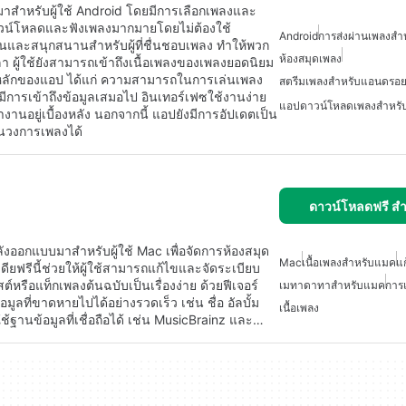
บมาสำหรับผู้ใช้ Android โดยมีการเลือกเพลงและ
ดาวน์โหลดและฟังเพลงมากมายโดยไม่ต้องใช้
Android
การส่งผ่านเพลงสำ
ื่นและสนุกสนานสำหรับผู้ที่ชื่นชอบเพลง ทำให้พวก
ห้องสมุดเพลง
ลา ผู้ใช้ยังสามารถเข้าถึงเนื้อเพลงของเพลงยอดนิยม
บัติหลักของแอป ได้แก่ ความสามารถในการเล่นเพลง
สตรีมเพลงสำหรับแอนดรอยด
มีการเข้าถึงข้อมูลเสมอไป อินเทอร์เฟซใช้งานง่าย
แอปดาวน์โหลดเพลงสำหรั
อยู่เบื้องหลัง นอกจากนี้ แอปยังมีการอัปเดตเป็น
ดในวงการเพลงได้
ดาวน์โหลดฟรี ส
ลังออกแบบมาสำหรับผู้ใช้ Mac เพื่อจัดการห้องสมุด
Mac
เนื้อเพลงสำหรับแมค
แก
ียฟรีนี้ช่วยให้ผู้ใช้สามารถแก้ไขและจัดระเบียบ
รือแท็กเพลงต้นฉบับเป็นเรื่องง่าย ด้วยฟีเจอร์
เมทาดาทาสำหรับแมค
การ
ูลที่ขาดหายไปได้อย่างรวดเร็ว เช่น ชื่อ อัลบั้ม
เนื้อเพลง
้ฐานข้อมูลที่เชื่อถือได้ เช่น MusicBrainz และ…