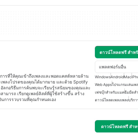
ดาวน์โหลดฟรี สำห
แพลตฟอร์มอื่น
บริการที่ให้คุณเข้าถึงเพลงและพอดแคสต์หลายล้าน
Windows
Android
Mac
iPh
ละเพลงโปรดของคุณได้มากมาย และด้วย Spotify
Web Apps
โปรแกรมเล่นเพล
ป อัลกอริธึมการค้นพบจะเรียนรู้รสนิยมของคุณและ
เฟซบุ๊กสำหรับแมค
ธีมมืดสำ
ารถ เรียกดูเพลย์ลิสต์ที่ผู้ใช้สร้างขึ้น สร้าง
งปันการรวบรวมที่คุณกำหนดเอง
ดาวน์โหลดเพลงเพลง
บริกา
ดาวน์โหลดฟรี สำห
م