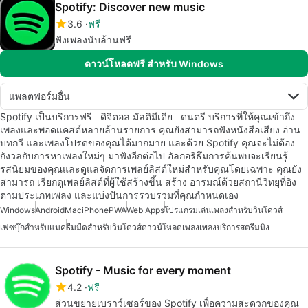
Spotify: Discover new music
3.6
ฟรี
ฟังเพลงนับล้านฟรี
ดาวน์โหลดฟรี สำหรับ Windows
แพลตฟอร์มอื่น
Spotify เป็นบริการฟรี ดิจิตอล มัลติมีเดีย ดนตรี บริการที่ให้คุณเข้าถึง
เพลงและพอดแคสต์หลายล้านรายการ คุณยังสามารถฟังหนังสือเสียง อ่าน
บทกวี และเพลงโปรดของคุณได้มากมาย และด้วย Spotify คุณจะไม่ต้อง
กังวลกับการหาเพลงใหม่ๆ มาฟังอีกต่อไป อัลกอริธึมการค้นพบจะเรียนรู้
รสนิยมของคุณและดูแลจัดการเพลย์ลิสต์ใหม่สำหรับคุณโดยเฉพาะ คุณยัง
สามารถ เรียกดูเพลย์ลิสต์ที่ผู้ใช้สร้างขึ้น สร้าง อารมณ์ด้วยสถานีวิทยุที่อิง
ตามประเภทเพลง และแบ่งปันการรวบรวมที่คุณกำหนดเอง
Windows
Android
Mac
iPhone
PWA
Web Apps
โปรแกรมเล่นเพลงสำหรับวินโดวส์
เฟซบุ๊กสำหรับแมค
ธีมมืดสำหรับวินโดวส์
ดาวน์โหลดเพลงเพลง
บริการสตรีมมิง
Spotify - Music for every moment
4.2
ฟรี
ส่วนขยายเบราว์เซอร์ของ Spotify เพื่อความสะดวกของคุณ