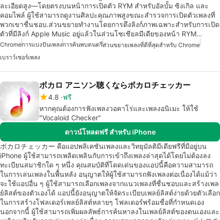
ละเอียดสูง—โดยตรงบนหน้าการเปิดตัว RYM สำหรับอัลบั้ม ซิงเกิล และ
คอมไพล์ ผู้ใช้สามารถดูงานศิลปะคุณภาพสูงขณะสำรวจการเปิดตัวเพลงที่
พวกเขาชื่นชอบ.ส่วนขยายทำงานโดยการดึงลิงก์ภาพเฉพาะสำหรับการเปิด
ตัวที่มีลิงก์ Apple Music อยู่แล้วในส่วนโซเชียลมีเดียของหน้า RYM…
Chrome
การแบ่งปันเพลง
การค้นพบดนตรี
ส่วนขยายเพลงที่ดีที่สุดสำหรับ Chrome
เบราว์เซอร์เพลง
ボカロ アニソン聴くならボカロチェッカー
4.8
ฟรี
หากคุณต้องการฟังเพลงวอคาโร่และเพลงอนิเมะ ให้ใช้
"Vocaloid Checker"
ดาวน์โหลดฟรี สำหรับ iPhone
ボカロチェッカー คือแอปพลิเคชันเพลงและวิทยุมัลติมีเดียฟรีที่มีอยู่บน
iPhone ผู้ใช้สามารถเพลิดเพลินกับการเข้าถึงเพลงล่าสุดได้โดยไม่ต้องลง
ทะเบียนสมาชิกใด ๆ หนึ่ง คุณสมบัติที่โดดเด่นของแอปนี้คือความสามารถ
ในการเล่นเพลงในพื้นหลัง อนุญาตให้ผู้ใช้สามารถฟังเพลงต่อเนื่องได้แม้ว่า
จะใช้แอปอื่น ๆ ผู้ใช้สามารถเลือกเพลงจากแนวเพลงที่ชื่นชอบและสร้างเพล
ย์ลิสต์ของตัวเองได้ แอปนี้ยังอนุญาตให้จัดระเบียบเพลย์ลิสต์ง่ายด้วยตัวเลือก
ในการสร้างโฟลเดอร์เพลย์ลิสต์หลายๆ โฟลเดอร์พร้อมชื่อที่กำหนดเอง
นอกจากนี้ ผู้ใช้สามารถเพิ่มผลลัพธ์การค้นหาลงในเพลย์ลิสต์ของตนเองและ