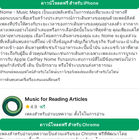
ดาวน์โหลดฟรี สำหรับ iPhone
Nome - Music Maps เป็นแอปพลิเคชันในการท่องเที่ยวและนำทางที่
ออกแบบมาเพื่อเสริมสร้างประสบการณ์การเดินทางของคุณด้วยเพลย์ลิสต์
เพลงที่ปรับให้ตรงกับระยะเวลาของการเดินทางของคุณอย่างลงตัว จากลาก
ลางเพลงอย่างไม่สม่ำเสมอหรือการเลือกอัลบั้มในนาทีสุดท้าย คุณเพียงแค่ใส่
ปลายทางของคุณ เลือกโหมดการเดินทางของคุณ และ Nome จะดูแลส่วน
ที่เหลือค้นพบสถานที่ใหม่ เข้าถึงข้อมูลสำคัญเกี่ยวกับธุรกิจ รับคำแนะนำเส้น
ทางเข้า-ออก ค้นหาจุดพักเช่นร้านอาหารและปั๊มน้ำมัน และแชร์เวลาที่คาด
ว่าจะถึงกับผู้อื่น ด้วยคุณลักษณะเช่นการเดินทางเฉพาะเพลงและการบูรณา
การกับ Apple CarPlay Nome รับรองประสบการณ์ที่ไม่มีข้อบกพร่องไม่ว่า
คุณกำลังขับขี่ เดิน ปั่นจักรยาน หรือใช้ระบบขนส่งสาธารณะ
iPhone
เพลงออฟไลน์สำหรับไอโฟน
เบราว์เซอร์เพลง
ท่องเที่ยวสำหรับไอโฟน
การค้นพบดนตรี
เครื่องเล่นแผนที่ดนตรี
Music for Reading Articles
4.9
ฟรี
เพลงสำหรับอ่านบทความ: ตั้งใจในการอ่าน
ดาวน์โหลดฟรี สำหรับ Chrome
เพลงสำหรับอ่านบทความเป็นส่วนเสริมของ Chrome ฟรีที่พัฒนาโดย