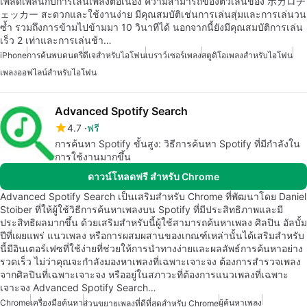
เพลิดเพลินกับการเล่นเพลงต่อเนื่อง ความสามารถของตัวเล่นของ ボカロチ
ェッカー สะดวกและใช้งานง่าย มีคุณสมบัติเช่นการเล่นสุ่มและการเล่นวน
ซ้ำ รวมถึงการข้ามไปข้ามมา 10 วินาทีได้ นอกจากนี้ยังมีคุณสมบัติการเล่น
เร็ว 2 เท่าและการเล่นช้า…
iPhone
การค้นพบดนตรี
ดีเจสำหรับไอโฟน
เบราว์เซอร์เพลง
สตูดิโอเพลงสำหรับไอโฟน
เพลงออฟไลน์สำหรับไอโฟน
Advanced Spotify Search
4.7
ฟรี
การค้นหา Spotify ขั้นสูง: วิธีการค้นหา Spotify ที่มีกำลังใน
การใช้งานมากขึ้น
ดาวน์โหลดฟรี สำหรับ Chrome
Advanced Spotify Search เป็นเสริมสำหรับ Chrome ที่พัฒนาโดย Daniel
Stoiber ที่ให้ผู้ใช้วิธีการค้นหาเพลงบน Spotify ที่มีประสิทธิภาพและมี
ประสิทธิผลมากขึ้น ด้วยเสริมสำหรับนี้ผู้ใช้สามารถค้นหาเพลง ศิลปิน อัลบั้ม
ปีที่เผยแพร่ แนวเพลง หรือการผสมผสานของเกณฑ์เหล่านั้นได้เสริมสำหรับ
นี้มีอินเตอร์เฟซที่ใช้ง่ายที่ช่วยให้การนำทางง่ายและผลลัพธ์การค้นหาอย่าง
รวดเร็ว ไม่ว่าคุณจะกำลังมองหาเพลงที่เฉพาะเจาะจง ต้องการสำรวจเพลง
จากศิลปินที่เฉพาะเจาะจง หรืออยู่ในสภาวะที่ต้องการแนวเพลงที่เฉพาะ
เจาะจง Advanced Spotify Search…
Chrome
เครื่องมือค้นหา
ผู้ค้นหาเพลง
ส่วนขยายเพลงที่ดีที่สุดสำหรับ Chrome