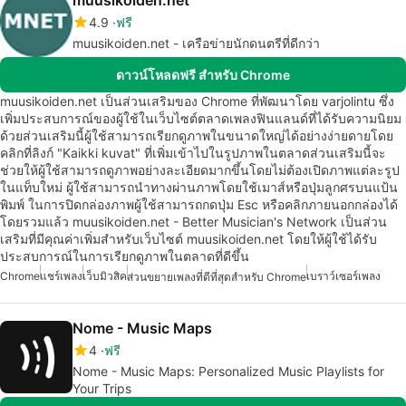
4.9
ฟรี
muusikoiden.net - เครือข่ายนักดนตรีที่ดีกว่า
ดาวน์โหลดฟรี สำหรับ Chrome
muusikoiden.net เป็นส่วนเสริมของ Chrome ที่พัฒนาโดย varjolintu ซึ่ง
เพิ่มประสบการณ์ของผู้ใช้ในเว็บไซต์ตลาดเพลงฟินแลนด์ที่ได้รับความนิยม
ด้วยส่วนเสริมนี้ผู้ใช้สามารถเรียกดูภาพในขนาดใหญ่ได้อย่างง่ายดายโดย
คลิกที่ลิงก์ "Kaikki kuvat" ที่เพิ่มเข้าไปในรูปภาพในตลาดส่วนเสริมนี้จะ
ช่วยให้ผู้ใช้สามารถดูภาพอย่างละเอียดมากขึ้นโดยไม่ต้องเปิดภาพแต่ละรูป
ในแท็บใหม่ ผู้ใช้สามารถนำทางผ่านภาพโดยใช้เมาส์หรือปุ่มลูกศรบนแป้น
พิมพ์ ในการปิดกล่องภาพผู้ใช้สามารถกดปุ่ม Esc หรือคลิกภายนอกกล่องได้
โดยรวมแล้ว muusikoiden.net - Better Musician's Network เป็นส่วน
เสริมที่มีคุณค่าเพิ่มสำหรับเว็บไซต์ muusikoiden.net โดยให้ผู้ใช้ได้รับ
ประสบการณ์ในการเรียกดูภาพในตลาดที่ดีขึ้น
Chrome
แชร์เพลง
เว็บมิวสิค
เบราว์เซอร์เพลง
ส่วนขยายเพลงที่ดีที่สุดสำหรับ Chrome
Nome - Music Maps
4
ฟรี
Nome - Music Maps: Personalized Music Playlists for
Your Trips