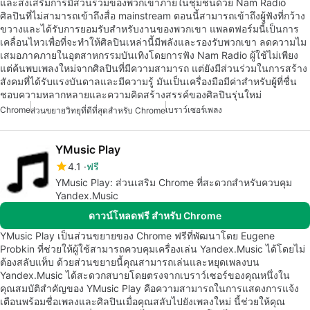
และส่งเสริมการมีส่วนร่วมของพวกเขาภายในชุมชนด้วย Nam Radio
ศิลปินที่ไม่สามารถเข้าถึงสื่อ mainstream ตอนนี้สามารถเข้าถึงผู้ฟังที่กว้าง
ขวางและได้รับการยอมรับสำหรับงานของพวกเขา แพลตฟอร์มนี้เป็นการ
เคลื่อนไหวเพื่อที่จะทำให้ศิลปินเหล่านี้มีพลังและรองรับพวกเขา ลดความไม
เสมอภาคภายในอุตสาหกรรมบันเทิงโดยการฟัง Nam Radio ผู้ใช้ไม่เพียง
แต่ค้นพบเพลงใหม่จากศิลปินที่มีความสามารถ แต่ยังมีส่วนร่วมในการสร้าง
สังคมที่ได้รับแรงบันดาลและมีความรู้ มันเป็นเครื่องมือมีค่าสำหรับผู้ที่ชื่น
ชอบความหลากหลายและความคิดสร้างสรรค์ของศิลปินรุ่นใหม่
Chrome
เบราว์เซอร์เพลง
ส่วนขยายวิทยุที่ดีที่สุดสำหรับ Chrome
YMusic Play
4.1
ฟรี
YMusic Play: ส่วนเสริม Chrome ที่สะดวกสำหรับควบคุม
Yandex.Music
ดาวน์โหลดฟรี สำหรับ Chrome
YMusic Play เป็นส่วนขยายของ Chrome ฟรีที่พัฒนาโดย Eugene
Probkin ที่ช่วยให้ผู้ใช้สามารถควบคุมเครื่องเล่น Yandex.Music ได้โดยไม่
ต้องสลับแท็บ ด้วยส่วนขยายนี้คุณสามารถเล่นและหยุดเพลงบน
Yandex.Music ได้สะดวกสบายโดยตรงจากเบราว์เซอร์ของคุณหนึ่งใน
คุณสมบัติสำคัญของ YMusic Play คือความสามารถในการแสดงการแจ้ง
เตือนพร้อมชื่อเพลงและศิลปินเมื่อคุณสลับไปยังเพลงใหม่ นี้ช่วยให้คุณ