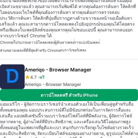
แนะนำผลลัพธ์ที่เกี่ยวข้องโดยพิจารณาจากเพลงที่คุณกำลังค้นหาเมื่อคุณ
เปิดส่วนขยายแล้ว คุณสามารถเริ่มพิมพ์ได้ หากคุณต้องการค้นหา ให้คลิกที่
ไอคอนของเว็บไซต์ที่คุณต้องการค้นหา หากคุณต้องการตรวจสอบ
ประวัติการค้นหา ให้คลิกที่ปุ่มที่ปรากฏทางด้านขวาของหน้าจอเมื่อค้นหา
เสร็จแล้ว คุณจะสามารถดาวน์โหลดเพลงไปยังอุปกรณ์ของคุณได้โดยตรง
หรือเพิ่มลงในเพลย์ลิสต์ของคุณหากคุณไม่ชอบแอปนี้ คุณสามารถลบออก
จากเบราว์เซอร์ Chrome ได้
Chrome
โปรแกรมดาวน์โหลดเพลง
ผู้ค้นหาเพลง
การแบ่งปันเพลง
เบราว์เซอร์เพลง
ส่วนขยายเพลงที่ดีที่สุดสำหรับ Chrome
Ameriqo - Browser Manager
4.7
ฟรี
Ameriqo - Browser Manager
ดาวน์โหลดฟรี สำหรับ iPhone
แอมเมริโก - ผู้จัดการเบราว์เซอร์นำเสนอตัวเองให้เป็นเพื่อนคู่หูสำหรับสื่อ
ทั้งหมดของคุณ มอบประสบการณ์ที่ไม่มีข้อบกพร่องในการจัดการสื่อและ
เล่นสื่อ แอปพลิเคชันนี้รวมเบราว์เซอร์ไฟล์ไลท์ที่มีพลังงาน, ผู้จัดการไฟล์
หลากหลาย, ผู้อ่านไฟล์ที่มีประสิทธิภาพ, และเครื่องเล่นวิดีโอคุณภาพสูง
ทั้งหมดอยู่ในแพคเกจที่ดูดีและเบา สนุกกับการเรียกดูเว็บไซต์อย่างรวดเร็ว
และมีประสิทธิภาพ, จัดระเบียบไฟล์ของคุณอย่างง่ายดาย, ดูรูปแบบไฟล์ต่าง