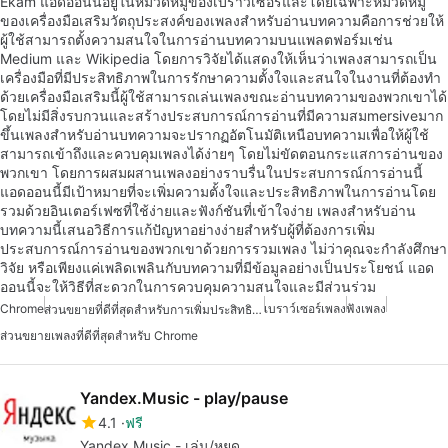
Ekam แอดออนนี้อยู่ในหมวดหมู่ของเบราว์เซอร์และโดยเฉพาะหมวดหมู่
ของเครื่องมือเสริมวัตถุประสงค์ของเพลงสำหรับอ่านบทความคือการช่วยให้
ผู้ใช้สามารถตั้งความสนใจในการอ่านบทความบนแพลตฟอร์มเช่น
Medium และ Wikipedia โดยการวิจัยได้แสดงให้เห็นว่าเพลงสามารถเป็น
เครื่องมือที่มีประสิทธิภาพในการรักษาความตั้งใจและสนใจในงานที่ต้องทำ
ด้วยเครื่องมือเสริมนี้ผู้ใช้สามารถเล่นเพลงขณะอ่านบทความของพวกเขาได้
โดยไม่มีสิ่งรบกวนและสร้างประสบการณ์การอ่านที่มีความสมmersiveมาก
ขึ้นเพลงสำหรับอ่านบทความจะปรากฏอัตโนมัติเหนือบทความเพื่อให้ผู้ใช้
สามารถเข้าถึงและควบคุมเพลงได้ง่ายๆ โดยไม่ขัดตอนกระแสการอ่านของ
พวกเขา โดยการผสมผสานเพลงอย่างราบรื่นในประสบการณ์การอ่านนี้
แอดออนนี้มีเป้าหมายที่จะเพิ่มความตั้งใจและประสิทธิภาพในการอ่านโดย
รวมด้วยอินเตอร์เฟซที่ใช้ง่ายและฟังก์ชันที่เข้าใจง่าย เพลงสำหรับอ่าน
บทความนี้เสนอวิธีการแก้ปัญหาอย่างง่ายสำหรับผู้ที่ต้องการเพิ่ม
ประสบการณ์การอ่านของพวกเขาด้วยการรวมเพลง ไม่ว่าคุณจะกำลังศึกษา
วิจัย หรือเพียงแค่เพลิดเพลินกับบทความที่มีข้อมูลอย่างเป็นประโยชน์ แอด
ออนนี้จะให้วิธีที่สะดวกในการควบคุมความสนใจและมีส่วนร่วม
Chrome
เบราว์เซอร์เพลง
ฟังเพลง
ส่วนขยายที่ดีที่สุดสำหรับการเพิ่มประสิทธิภาพใน Chrome
ส่วนขยายเพลงที่ดีที่สุดสำหรับ Chrome
Yandex.Music - play/pause
4.1
ฟรี
Yandex.Music - เล่น/หยุด