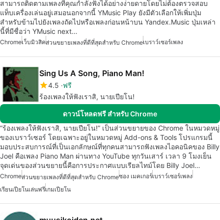
สามารถติดตามเพลงที่คุณกำลังฟังได้อย่างง่ายดายโดยไม่ต้องตรวจสอบ
แท็บเครื่องเล่นอยู่เสมอนอกจากนี้ YMusic Play ยังมีตัวเลือกให้เพิ่มปุ่ม
สำหรับข้ามไปยังเพลงถัดไปหรือเพลงก่อนหน้าบน Yandex.Music ปุ่มเหล่า
นี้ที่มีชื่อว่า YMusic next…
Chrome
เว็บมิวสิค
เบราว์เซอร์เพลง
ส่วนขยายเพลงที่ดีที่สุดสำหรับ Chrome
Sing Us A Song, Piano Man!
4.5
ฟรี
ร้องเพลงให้ฟังเราสิ, นายเปียโน!
ดาวน์โหลดฟรี สำหรับ Chrome
“ร้องเพลงให้ฟังเราสิ, นายเปียโน!” เป็นส่วนขยายของ Chrome ในหมวดหมู่
ของเบราว์เซอร์ โดยเฉพาะอยู่ในหมวดหมู่ Add-ons & Tools โปรแกรมนี้
มอบประสบการณ์ที่เป็นเอกลักษณ์ที่ทุกคนสามารถฟังเพลงไอคอนิคของ Billy
Joel คือเพลง Piano Man ผ่านทาง YouTube ทุกวันเสาร์ เวลา 9 โมงเย็น
จุดเด่นของส่วนขยายนี้คือการประกาศแบบเรียลไทม์โดย Billy Joel…
Chrome
ซอง เมคเกอร์
เบราว์เซอร์เพลง
ส่วนขยายเพลงที่ดีที่สุดสำหรับ Chrome
เรียนเปียโนเล่นฟรี
เกมเปียโน
muusikoiden.net