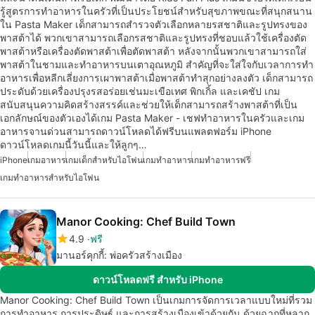
รู้สูตรการทำอาหารในครัวที่เป็นประโยชน์สำหรับสุขภาพขณะที่สนุกสนาน
ใน Pasta Maker เด็กสามารถสำรวจตัวเลือกหลายรสชาติและรูปทรงของ
พาสต้าได้ พวกเขาสามารถเลือกรสชาติและรูปทรงที่ชอบแล้วใช้เครื่องตัด
พาสต้าหรือเครื่องตัดพาสต้าเพื่อตัดพาสต้า หลังจากนั้นพวกเขาสามารถใส่
พาสต้าในชามและทำอาหารบนเตาอุณหภูมิ สำคัญที่จะใส่ใจกับเวลาการทำ
อาหารเพื่อหลีกเลี่ยงการเผาพาสต้าเมื่อพาสต้าทำสุกอย่างลงตัว เด็กสามารถ
ประดับด้วยเครื่องปรุงรสอร่อยเช่นมะเขือเทศ พิกเกิ้ล และเคชัป เกม
สนับสนุนความคิดสร้างสรรค์และช่วยให้เด็กสามารถสร้างพาสต้าที่เป็น
เอกลักษณ์ของตัวเองได้เกม Pasta Maker - เชฟทำอาหารในครัวและเกม
อาหารจานด่วนสามารถดาวน์โหลดได้ฟรีบนแพลตฟอร์ม iPhone
ดาวน์โหลดเกมนี้วันนี้และให้ลูกๆ…
iPhone
เกมอาหาร
เกมเด็กสำหรับไอโฟน
เกมทำอาหาร
เกมทำอาหารฟรี
เกมทำอาหารสำหรับไอโฟน
Manor Cooking: Chef Build Town
4.9
ฟรี
มานอร์คุกกี้: พ่อครัวสร้างเมือง
ดาวน์โหลดฟรี สำหรับ iPhone
Manor Cooking: Chef Build Town เป็นเกมการจัดการเวลาแบบใหม่ที่รวม
การทำอาหาร การประดิษฐ์ และการสร้างเมืองเข้าด้วยกัน ด้วยฉากที่หลาก