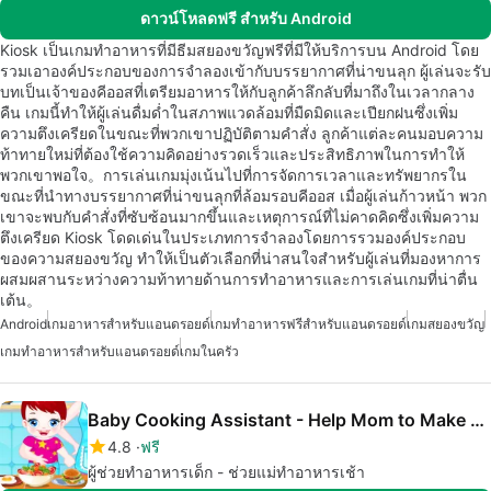
ดาวน์โหลดฟรี สำหรับ Android
Kiosk เป็นเกมทำอาหารที่มีธีมสยองขวัญฟรีที่มีให้บริการบน Android โดย
รวมเอาองค์ประกอบของการจำลองเข้ากับบรรยากาศที่น่าขนลุก ผู้เล่นจะรับ
บทเป็นเจ้าของคีออสที่เตรียมอาหารให้กับลูกค้าลึกลับที่มาถึงในเวลากลาง
คืน เกมนี้ทำให้ผู้เล่นดื่มด่ำในสภาพแวดล้อมที่มืดมิดและเปียกฝนซึ่งเพิ่ม
ความตึงเครียดในขณะที่พวกเขาปฏิบัติตามคำสั่ง ลูกค้าแต่ละคนมอบความ
ท้าทายใหม่ที่ต้องใช้ความคิดอย่างรวดเร็วและประสิทธิภาพในการทำให้
พวกเขาพอใจ。การเล่นเกมมุ่งเน้นไปที่การจัดการเวลาและทรัพยากรใน
ขณะที่นำทางบรรยากาศที่น่าขนลุกที่ล้อมรอบคีออส เมื่อผู้เล่นก้าวหน้า พวก
เขาจะพบกับคำสั่งที่ซับซ้อนมากขึ้นและเหตุการณ์ที่ไม่คาดคิดซึ่งเพิ่มความ
ตึงเครียด Kiosk โดดเด่นในประเภทการจำลองโดยการรวมองค์ประกอบ
ของความสยองขวัญ ทำให้เป็นตัวเลือกที่น่าสนใจสำหรับผู้เล่นที่มองหาการ
ผสมผสานระหว่างความท้าทายด้านการทำอาหารและการเล่นเกมที่น่าตื่น
เต้น。
Android
เกมอาหารสำหรับแอนดรอยด์
เกมทำอาหารฟรีสำหรับแอนดรอยด์
เกมสยองขวัญ
เกมทำอาหารสำหรับแอนดรอยด์
เกมในครัว
Baby Cooking Assistant - Help Mom to Make breakfast
4.8
ฟรี
ผู้ช่วยทำอาหารเด็ก - ช่วยแม่ทำอาหารเช้า