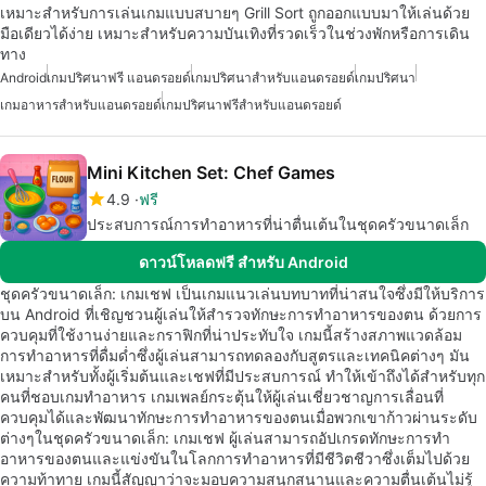
เหมาะสำหรับการเล่นเกมแบบสบายๆ Grill Sort ถูกออกแบบมาให้เล่นด้วย
มือเดียวได้ง่าย เหมาะสำหรับความบันเทิงที่รวดเร็วในช่วงพักหรือการเดิน
ทาง
Android
เกมปริศนาฟรี แอนดรอยด์
เกมปริศนาสำหรับแอนดรอยด์
เกมปริศนา
เกมอาหารสำหรับแอนดรอยด์
เกมปริศนาฟรีสำหรับแอนดรอยด์
Mini Kitchen Set: Chef Games
4.9
ฟรี
ประสบการณ์การทำอาหารที่น่าตื่นเต้นในชุดครัวขนาดเล็ก
ดาวน์โหลดฟรี สำหรับ Android
ชุดครัวขนาดเล็ก: เกมเชฟ เป็นเกมแนวเล่นบทบาทที่น่าสนใจซึ่งมีให้บริการ
บน Android ที่เชิญชวนผู้เล่นให้สำรวจทักษะการทำอาหารของตน ด้วยการ
ควบคุมที่ใช้งานง่ายและกราฟิกที่น่าประทับใจ เกมนี้สร้างสภาพแวดล้อม
การทำอาหารที่ดื่มด่ำซึ่งผู้เล่นสามารถทดลองกับสูตรและเทคนิคต่างๆ มัน
เหมาะสำหรับทั้งผู้เริ่มต้นและเชฟที่มีประสบการณ์ ทำให้เข้าถึงได้สำหรับทุก
คนที่ชอบเกมทำอาหาร เกมเพลย์กระตุ้นให้ผู้เล่นเชี่ยวชาญการเลื่อนที่
ควบคุมได้และพัฒนาทักษะการทำอาหารของตนเมื่อพวกเขาก้าวผ่านระดับ
ต่างๆในชุดครัวขนาดเล็ก: เกมเชฟ ผู้เล่นสามารถอัปเกรดทักษะการทำ
อาหารของตนและแข่งขันในโลกการทำอาหารที่มีชีวิตชีวาซึ่งเต็มไปด้วย
ความท้าทาย เกมนี้สัญญาว่าจะมอบความสนุกสนานและความตื่นเต้นไม่รู้