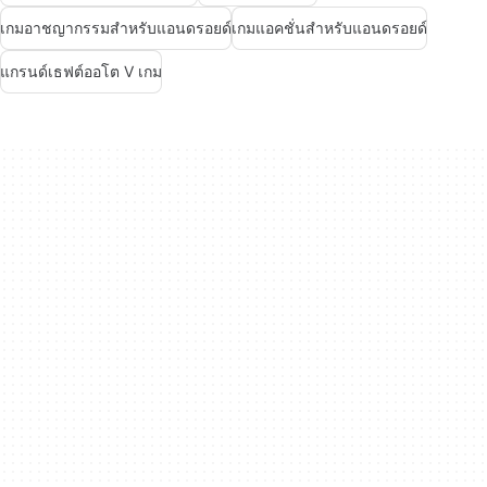
เกมอาชญากรรมสำหรับแอนดรอยด์
เกมแอคชั่นสำหรับแอนดรอยด์
แกรนด์เธฟต์ออโต V เกม