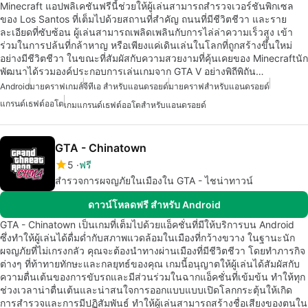
Minecraft แอปพลิเคชันฟรีนี้ช่วยให้ผู้เล่นสามารถสำรวจเวอร์ชันพิกเซล
ของ Los Santos ที่เต็มไปด้วยสถานที่สำคัญ ถนนที่มีชีวิตชีวา และราย
ละเอียดที่ซับซ้อน ผู้เล่นสามารถเพลิดเพลินกับการไล่ล่าความเร็วสูง เข้า
ร่วมในการปล้นที่กล้าหาญ หรือเพียงแค่เดินเล่นในโลกที่ถูกสร้างขึ้นใหม่
อย่างมีชีวิตชีวา ในขณะที่สัมผัสกับความสวยงามที่คุ้นเคยของ Minecraftนัก
พัฒนาได้รวมองค์ประกอบการเล่นเกมจาก GTA V อย่างพิถีพิถัน…
Android
มายคราฟเกมส์
จีทีเอ สำหรับแอนดรอยด์
มายคราฟสำหรับแอนดรอยด์
แกรนด์เธฟต์ออโต
เกมแกรนด์เธฟต์ออโตสำหรับแอนดรอยด์
GTA - Chinatown
5
ฟรี
สำรวจการผจญภัยในเมืองใน GTA - ไชน่าทาวน์
ดาวน์โหลดฟรี สำหรับ Android
GTA - Chinatown เป็นเกมที่เต็มไปด้วยแอ็คชั่นที่มีให้บริการบน Android
ซึ่งทำให้ผู้เล่นได้ดื่มด่ำกับสภาพแวดล้อมในเมืองที่กว้างขวาง ในฐานะนัก
ผจญภัยที่ไม่เกรงกลัว คุณจะต้องนำทางผ่านเมืองที่มีชีวิตชีวา โดยทำภารกิจ
ต่างๆ ที่ท้าทายทักษะและกลยุทธ์ของคุณ เกมนี้อนุญาตให้ผู้เล่นได้สัมผัสกับ
ความตื่นเต้นของการขับรถและมีส่วนร่วมในฉากแอ็คชั่นที่เข้มข้น ทำให้ทุก
ช่วงเวลาน่าตื่นเต้นและน่าสนใจการออกแบบแบบเปิดโลกกระตุ้นให้เกิด
การสำรวจและการมีปฏิสัมพันธ์ ทำให้ผู้เล่นสามารถสร้างชื่อเสียงของตนใน