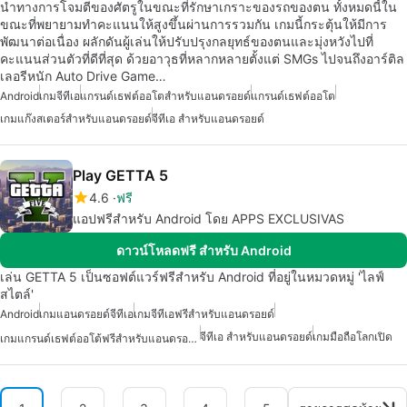
นำทางการโจมตีของศัตรูในขณะที่รักษาเกราะของรถของตน ทั้งหมดนี้ใน
ขณะที่พยายามทำคะแนนให้สูงขึ้นผ่านการรวมกัน เกมนี้กระตุ้นให้มีการ
พัฒนาต่อเนื่อง ผลักดันผู้เล่นให้ปรับปรุงกลยุทธ์ของตนและมุ่งหวังไปที่
คะแนนส่วนตัวที่ดีที่สุด ด้วยอาวุธที่หลากหลายตั้งแต่ SMGs ไปจนถึงอาร์ติล
เลอรีหนัก Auto Drive Game…
Android
เกมจีทีเอ
แกรนด์เธฟต์ออโตสำหรับแอนดรอยด์
แกรนด์เธฟต์ออโต
เกมแก๊งสเตอร์สำหรับแอนดรอยด์
จีทีเอ สำหรับแอนดรอยด์
Play GETTA 5
4.6
ฟรี
แอปฟรีสำหรับ Android โดย APPS EXCLUSIVAS
ดาวน์โหลดฟรี สำหรับ Android
เล่น GETTA 5 เป็นซอฟต์แวร์ฟรีสำหรับ Android ที่อยู่ในหมวดหมู่ 'ไลฟ์
สไตล์'
Android
เกมแอนดรอยด์จีทีเอ
เกมจีทีเอฟรีสำหรับแอนดรอยด์
จีทีเอ สำหรับแอนดรอยด์
เกมมือถือโลกเปิด
เกมแกรนด์เธฟต์ออโต้ฟรีสำหรับแอนดรอยด์