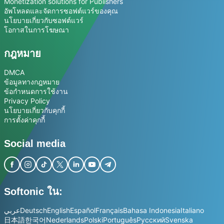
Monetization solutions for Publishers
อัพโหลดและจัดการซอฟต์แวร์ของคุณ
นโยบายเกี่ยวกับซอฟต์แวร์
โอกาสในการโฆษณา
กฎหมาย
DMCA
ข้อมูลทางกฎหมาย
ข้อกำหนดการใช้งาน
Privacy Policy
นโยบายเกี่ยวกับคุกกี้
การตั้งค่าคุกกี้
Social media
Softonic ใน:
عربي
Deutsch
English
Español
Français
Bahasa Indonesia
Italiano
日本語
한국어
Nederlands
Polski
Português
Русский
Svenska