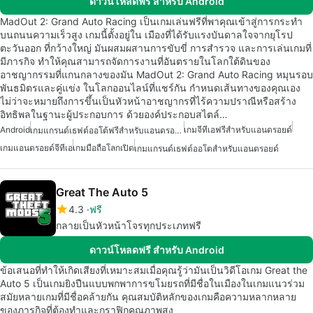
ดาวน์โหลดฟรี สำหรับ Android
MadOut 2: Grand Auto Racing เป็นเกมเล่นฟรีที่พาคุณเข้าสู่การกระทำ
บนถนนความเร็วสูง เกมนี้ตั้งอยู่ใน เมืองที่ได้รับแรงบันดาลใจจากยุโรป
ตะวันออก ที่กว้างใหญ่ มันผสมผสานการขับขี่ การสำรวจ และการเล่นเกมที่
มีภารกิจ ทำให้คุณสามารถจัดการงานที่อันตรายในโลกใต้ดินของ
อาชญากรรมที่แกนกลางของมัน MadOut 2: Grand Auto Racing หมุนรอบ
พันธมิตรและคู่แข่ง ในโลกออนไลน์ที่แชร์กัน กำหนดเส้นทางของคุณเอง
ไม่ว่าจะหมายถึงการขึ้นเป็นหัวหน้าอาชญากรที่ไร้ความปราณีหรือสร้าง
อิทธิพลในฐานะผู้ประกอบการ ด้วยองค์ประกอบสไตล์…
Android
เกมจีทีเอฟรีสำหรับแอนดรอยด์
เกมแกรนด์เธฟต์ออโต้ฟรีสำหรับแอนดรอยด์
เกมแอนดรอยด์จีทีเอ
เกมมือถือโลกเปิด
เกมแกรนด์เธฟต์ออโตสำหรับแอนดรอยด์
Great The Auto 5
4.3
ฟรี
กลายเป็นหัวหน้าโจรทุกประเภทฟรี
ดาวน์โหลดฟรี สำหรับ Android
ข้อเสนอที่ทำให้เกิดเสียงที่เหมาะสมเมื่อคุณรู้ว่ามันเป็นวิดีโอเกม Great the
Auto 5 เป็นเกมยิงปืนแบบพกพาการขโมยรถที่มีชื่อในเมืองในเกมแนวร่วม
สมัยหลายเกมที่มีชื่อคล้ายกัน คุณสมบัติหลักของเกมคือความหลากหลาย
ของภารกิจที่ต้องทำและกราฟิกคุณภาพสูง