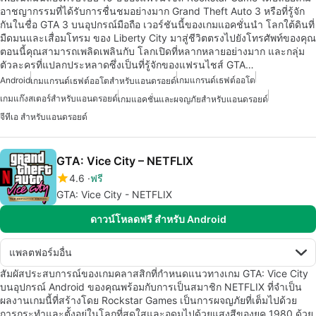
อาชญากรรมที่ได้รับการชื่นชมอย่างมาก Grand Theft Auto 3 หรือที่รู้จัก
กันในชื่อ GTA 3 บนอุปกรณ์มือถือ เวอร์ชันนี้ของเกมแอคชั่นนำ โลกใต้ดินที่
มืดมนและเสื่อมโทรม ของ Liberty City มาสู่ชีวิตตรงไปยังโทรศัพท์ของคุณ
ตอนนี้คุณสามารถเพลิดเพลินกับ โลกเปิดที่หลากหลายอย่างมาก และกลุ่ม
ตัวละครที่แปลกประหลาดซึ่งเป็นที่รู้จักของแฟรนไชส์ GTA…
Android
เกมแกรนด์เธฟต์ออโต
เกมแกรนด์เธฟต์ออโตสำหรับแอนดรอยด์
เกมแก๊งสเตอร์สำหรับแอนดรอยด์
เกมแอคชั่นและผจญภัยสำหรับแอนดรอยด์
จีทีเอ สำหรับแอนดรอยด์
GTA: Vice City – NETFLIX
4.6
ฟรี
GTA: Vice City - NETFLIX
ดาวน์โหลดฟรี สำหรับ Android
แพลตฟอร์มอื่น
สัมผัสประสบการณ์ของเกมคลาสสิกที่กำหนดแนวทางเกม GTA: Vice City
บนอุปกรณ์ Android ของคุณพร้อมกับการเป็นสมาชิก NETFLIX ที่จำเป็น
ผลงานเกมนี้ที่สร้างโดย Rockstar Games เป็นการผจญภัยที่เต็มไปด้วย
การกระทำและตั้งอยู่ในโลกที่สดใสและอุดมไปด้วยแสงสีของยุค 1980 ด้วย