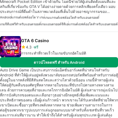
Minecraft Pocket Edition เข้าด้วยกัน โมดนี้ช่วยให้ผู้เล่นติดตั้งแผนที่และ
สกินที่เกี่ยวข้องกับ GTA V ได้อย่างง่ายดายด้วยการคลิกเพียงครั้งเดียว มอบ
ประสบการณ์ที่ดื่มด่ำในสภาพแวดล้อมที่เต็มไปด้วยอาชญากรรมของ…
Android
แกรนด์เธฟต์ออโต V เกม
เกมแกรนด์เธฟต์ออโตสำหรับแอนดรอยด์
เกมจีทีเอฟรีสำหรับแอนดรอยด์
เกมแอนดรอยด์จีทีเอ
แกรนด์เธฟต์ออโตสำหรับแอนดรอยด์
GTA 6 Casino
4.3
ฟรี
การกระทำที่รวดเร็วในเกมขับรถอัตโนมัติ
ดาวน์โหลดฟรี สำหรับ Android
Auto Drive Game เป็นประสบการณ์แอ็คชั่นอาร์เคดที่น่าสนใจสำหรับ
Android ที่ทำให้ผู้เล่นอยู่หลังพวงมาลัยของรถสปอร์ตที่พร้อมสำหรับการต่อสู้
ตั้งอยู่ในฉากหลังที่มีสีสันสดใสและสว่างไสวด้วยนีออน เกมนี้ท้าทายผู้เล่น
ให้ต่อสู้กับคลื่นของศัตรูที่หลากหลายในขณะที่ขับรถไปตามทางหลวงสาม
เลน ด้วยการควบคุมที่ง่ายและกลไกการยิงอัตโนมัติ ผู้เล่นสามารถมุ่งเน้นไป
ที่การบังคับรถของตนและเลือกอาวุธอย่างมีกลยุทธ์เพื่อเพิ่มคะแนนและ
ประสิทธิภาพของตน เมื่อผู้เล่นก้าวหน้า พวกเขาจะได้รับเครดิตที่ช่วยให้พวก
เขาเปิดและซื้ออาวุธที่ทรงพลังหลากหลาย ช่วยเพิ่มความสามารถในการ
ต่อสู้ของพวกเขารูปแบบการเล่นถูกออกแบบมาสำหรับทั้งเซสชันที่รวดเร็ว
และการเล่นที่ยาวนาน ทำให้เข้าถึงได้สำหรับผู้เล่นทุกประเภท ผู้เล่นต้อง