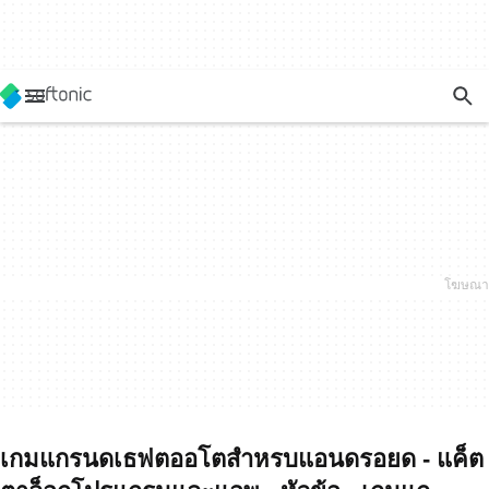
เกมแกรนดเธฟตออโตสำหรบแอนดรอยด - แค็ต