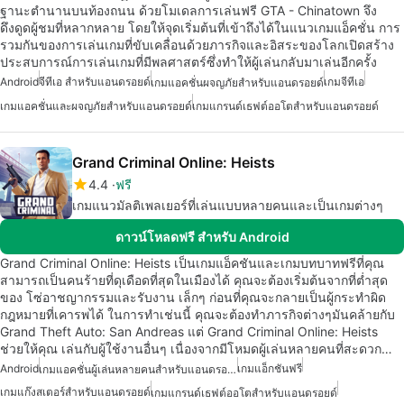
ฐานะตำนานบนท้องถนน ด้วยโมเดลการเล่นฟรี GTA - Chinatown จึง
ดึงดูดผู้ชมที่หลากหลาย โดยให้จุดเริ่มต้นที่เข้าถึงได้ในแนวเกมแอ็คชั่น การ
รวมกันของการเล่นเกมที่ขับเคลื่อนด้วยภารกิจและอิสระของโลกเปิดสร้าง
ประสบการณ์การเล่นเกมที่มีพลศาสตร์ซึ่งทำให้ผู้เล่นกลับมาเล่นอีกครั้ง
Android
จีทีเอ สำหรับแอนดรอยด์
เกมจีทีเอ
เกมแอคชั่นผจญภัยสำหรับแอนดรอยด์
เกมแอคชั่นและผจญภัยสำหรับแอนดรอยด์
เกมแกรนด์เธฟต์ออโตสำหรับแอนดรอยด์
Grand Criminal Online: Heists
4.4
ฟรี
เกมแนวมัลติเพลเยอร์ที่เล่นแบบหลายคนและเป็นเกมต่างๆ
ดาวน์โหลดฟรี สำหรับ Android
Grand Criminal Online: Heists เป็นเกมแอ็คชันและเกมบทบาทฟรีที่คุณ
สามารถเป็นคนร้ายที่ดุเดือดที่สุดในเมืองได้ คุณจะต้องเริ่มต้นจากที่ต่ำสุด
ของ โซ่อาชญากรรมและรับงาน เล็กๆ ก่อนที่คุณจะกลายเป็นผู้กระทำผิด
กฎหมายที่เคารพได้ ในการทำเช่นนี้ คุณจะต้องทำภารกิจต่างๆมันคล้ายกับ
Grand Theft Auto: San Andreas แต่ Grand Criminal Online: Heists
ช่วยให้คุณ เล่นกับผู้ใช้งานอื่นๆ เนื่องจากมีโหมดผู้เล่นหลายคนที่สะดวก…
Android
เกมแอ็กชันฟรี
เกมแอคชั่นผู้เล่นหลายคนสำหรับแอนดรอยด์
เกมแก๊งสเตอร์สำหรับแอนดรอยด์
เกมแกรนด์เธฟต์ออโตสำหรับแอนดรอยด์