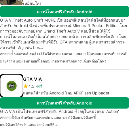
เหมือนใคร
ดาวน์โหลดฟรี สำหรับ Android
GTA V Theft Auto Craft MCPE เป็นแอปพลิเคชันไลฟ์สไตล์ที่ออกแบบมา
สำหรับ Android ซึ่งช่วยเพิ่มประสบการณ์ Minecraft Pocket Edition โดย
การรวมองค์ประกอบจาก Grand Theft Auto V แอปนี้ช่วยให้ผู้ใช้
ดาวน์โหลดและติดตั้งม็อดได้อย่างง่ายดายด้วยการคลิกเพียงครั้งเดียว โดย
ให้การเข้าถึงแผนที่และสกินที่มีธีม GTA หลากหลาย ผู้เล่นสามารถสำรวจ
สถานที่สำคัญ เช่น Los…
Android
เกมเอาชีวิตรอดและการสร้างสรรค์
เกมแกรนด์เธฟต์ออโต้ฟรีสำหรับแอนดรอยด์
มายคราฟ เกมแอนดรอยด์
ม็อดเกมมายคราฟฟรี
เกมแกรนด์เธฟต์ออโต้ฟรี
GTA ViA
4.5
ฟรี
แอพฟรีสำหรับ Android โดย APKFlash Uploader
ดาวน์โหลดฟรี สำหรับ Android
GTA ViA เป็นโปรแกรมฟรีสำหรับ Android ซึ่งอยู่ในหมวดหมู่ 'Action'
Android
จีทีเอ สำหรับแอนดรอยด์
เกมแอนดรอยด์จีทีเอ
เกมจีทีเอฟรี
เกมจีทีเอฟรีสำหรับแอนดรอยด์
เกมจีทีเอ