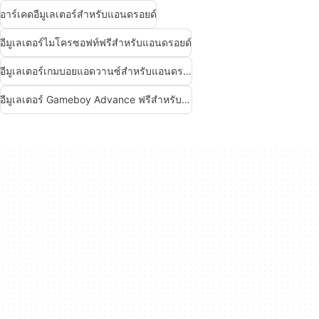
อาร์เคดอีมูเลเตอร์สำหรับแอนดรอยด์
อีมูเลเตอร์ไมโครซอฟท์ฟรีสำหรับแอนดรอยด์
อีมูเลเตอร์เกมบอยแอดวานซ์สำหรับแอนดรอยด์
อีมูเลเตอร์ Gameboy Advance ฟรีสำหรับ Android