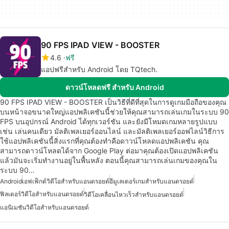
90 FPS IPAD VIEW - BOOSTER
4.6
ฟรี
แอปฟรีสำหรับ Android โดย TQtech.
ดาวน์โหลดฟรี สำหรับ Android
90 FPS IPAD VIEW - BOOSTER เป็นวิธีที่ดีที่สุดในการดูเกมมือถือของคุณ
บนหน้าจอขนาดใหญ่แอปพลิเคชันนี้ช่วยให้คุณสามารถเล่นเกมในระบบ 90
FPS บนอุปกรณ์ Android ได้ทุกเวอร์ชัน และยังมีโหมดเกมหลายรูปแบบ
เช่น เล่นคนเดียว มัลติเพลเยอร์ออนไลน์ และมัลติเพลเยอร์ออฟไลน์วิธีการ
ใช้แอปพลิเคชันนี้สิ่งแรกที่คุณต้องทำคือดาวน์โหลดแอปพลิเคชัน คุณ
สามารถดาวน์โหลดได้จาก Google Play ต่อมาคุณต้องเปิดแอปพลิเคชัน
แล้วมันจะเริ่มทำงานอยู่ในพื้นหลัง ตอนนี้คุณสามารถเล่นเกมของคุณใน
ระบบ 90…
Android
เอฟเฟ็กต์วิดีโอสำหรับแอนดรอยด์
อีมูเลเตอร์เกมสำหรับแอนดรอยด์
ฟิลเตอร์วิดีโอสำหรับแอนดรอยด์
วิดีโอเคลื่อนไหวเร็วสำหรับแอนดรอยด์
แอนิเมชันวิดีโอสำหรับแอนดรอยด์