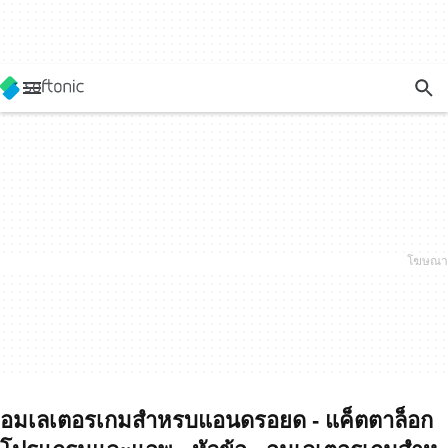
อมเลเตอรเกมสำหรบแอนดรอยด - แค็ตตาล็อก