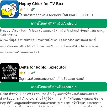
Happy Chick for TV Box
4.4
ฟรี
โปรแกรมฟรีสำหรับ Android โดย XIAOJI STUDIO
ดาวน์โหลดฟรี สำหรับ Android
Happy Chick For TV Box เป็นแอปฟรีสำหรับ Android ซึ่งอยู่ในหมวดหมู่
'Utilities' ก>.
Android
อีมูเลเตอร์เกมสำหรับแอนดรอยด์
เกมอาเขตคลาสสิกสำหรับแอนดรอยด์
เกมอาร์เคดคลาสสิกฟรีสำหรับแอนดรอยด์
"โปรแกรมจำลองฟรีสำหรับแอนดรอยด์"
เกมอาเขตสำหรับแอนดรอยด์ฟรี
Delta for Roblo...executor
4.8
ฟรี
อีมูเลเตอร์เกมบอยคลาสสิกสำหรับแอนดรอยด์
ดาวน์โหลดฟรี สำหรับ Android
Delta สำหรับ Roblox Executor เป็นอีมูเลเตอร์ที่ทรงพลังออกแบบมา
สำหรับอุปกรณ์ Android ช่วยให้ผู้ใช้สามารถสัมผัสกับห้องสมุดเกม Game
Boy ที่เป็นสัญลักษณ์จากความสะดวกสบายของสมาร์ทโฟนของพวกเขา