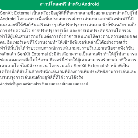
ดาวน์โหลดฟรี สำหรับ Android
SenXit External เป็นเครื่องมือยูทิลิตี้ที่หลากหลายซึ่งออกแบบมาสำหรับผู้ใช้
Android โดยเฉพาะเพื่อเพิ่มประสบการณ์การเล่นเกม แอปพลิเคชันฟรีนี้มี
แผงลอยที่ให้ฟังก์ชันเสริมต่างๆ เพื่อปรับปรุงการเล่นเกม ฟังก์ชันหลักรวมถึง
การปรับความไว การปรับปรุงการเล็ง และการเพิ่มประสิทธิภาพโดยรวม
ทำให้ผู้เล่นสามารถปรับแต่งการตั้งค่าการเล่นเกมให้ตรงตามความชอบของ
ตน อินเทอร์เฟซที่ใช้งานง่ายทำให้เข้าถึงฟีเจอร์เหล่านี้ได้อย่างรวดเร็ว
ทำให้มั่นใจได้ว่าประสบการณ์การเล่นเกมจะราบรื่นนอกเหนือจากฟังก์ชัน
หลักแล้ว SenXit External ยังมีตัวเลือกความเป็นส่วนตัว ทำให้ผู้ใช้สามารถ
ซ่อนแผงลอยเมื่อไม่ใช้งาน ฟีเจอร์นี้ช่วยให้ผู้เล่นสามารถรักษาสมาธิในการ
เล่นเกมโดยไม่มีสิ่งรบกวน โดยรวมแล้ว SenXit External ทำหน้าที่เป็น
เครื่องมือที่จำเป็นสำหรับนักเล่นเกมที่ต้องการเพิ่มประสิทธิภาพการเล่นและ
ปรับปรุงการเล่นเกมด้วยยูทิลิตี้ที่ใช้งานได้จริง
Android
อีมูเลเตอร์เกมสำหรับแอนดรอยด์
เกมแอนดรอยด์