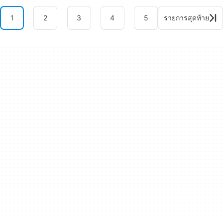
1
2
3
4
5
รายการสุดท้าย