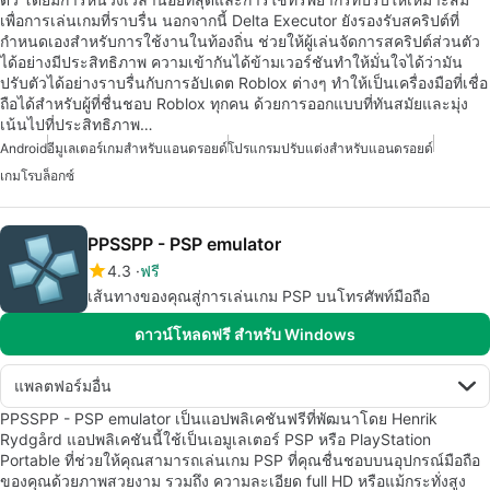
เพื่อการเล่นเกมที่ราบรื่น นอกจากนี้ Delta Executor ยังรองรับสคริปต์ที่
กำหนดเองสำหรับการใช้งานในท้องถิ่น ช่วยให้ผู้เล่นจัดการสคริปต์ส่วนตัว
ได้อย่างมีประสิทธิภาพ ความเข้ากันได้ข้ามเวอร์ชันทำให้มั่นใจได้ว่ามัน
ปรับตัวได้อย่างราบรื่นกับการอัปเดต Roblox ต่างๆ ทำให้เป็นเครื่องมือที่เชื่อ
ถือได้สำหรับผู้ที่ชื่นชอบ Roblox ทุกคน ด้วยการออกแบบที่ทันสมัยและมุ่ง
เน้นไปที่ประสิทธิภาพ…
Android
อีมูเลเตอร์เกมสำหรับแอนดรอยด์
โปรแกรมปรับแต่งสำหรับแอนดรอยด์
เกมโรบล็อกซ์
PPSSPP - PSP emulator
4.3
ฟรี
เส้นทางของคุณสู่การเล่นเกม PSP บนโทรศัพท์มือถือ
ดาวน์โหลดฟรี สำหรับ Windows
แพลตฟอร์มอื่น
PPSSPP - PSP emulator เป็นแอปพลิเคชันฟรีที่พัฒนาโดย Henrik
Rydgård แอปพลิเคชันนี้ใช้เป็นเอมูเลเตอร์ PSP หรือ PlayStation
Portable ที่ช่วยให้คุณสามารถเล่นเกม PSP ที่คุณชื่นชอบบนอุปกรณ์มือถือ
ของคุณด้วยภาพสวยงาม รวมถึง ความละเอียด full HD หรือแม้กระทั่งสูง