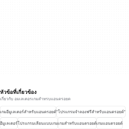
หัวข้อที่เกี่ยวข้อง
เกี่ยวกับ อมเลเตอรเกมสำหรบแอนดรอยด
เกมอีมูเลเตอร์สำหรับแอนดรอยด์
"โปรแกรมจำลองฟรีสำหรับแอนดรอยด์"
อีมูเลเตอร์
โปรแกรมเลียนแบบเกม
เกมสำหรับแอนดรอยด์
เกมแอนดรอยด์