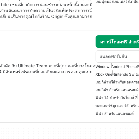
เกมฟุตบอล
เกมเพลย์สเตชั
tbite เช่นเดียวกับการผ่อนชำระก่อนหน้านี้เกมจะมี
ผสานจินตนาการกับความเป็นจริงเพื่อประสบการณ์
ปลี่ยนเส้นทางคุณไปยังร้าน Origin ซึ่งคุณสามารถ
ดาวน์โหลดฟรี สำห
แพลตฟอร์มอื่น
ามสำคัญกับ Ultimate Team มากที่สุดขณะที่บางโหมด
Windows
Android
iPhone
P
14 มีอินเทอร์เฟซเกมที่ยอดเยี่ยมและการควบคุมแบบ
Xbox One
Nintendo Swit
เกมกีฬาฟรีสำหรับแอนดรอย
เกมกีฬา สำหรับแอนดรอยด์
ฟีฟ่า 14 สำหรับวินโดวส์ 7
ซอคเกอร์ซิมูเลเตอร์สำหรั
ฟีฟ่า สำหรับแอนดรอยด์