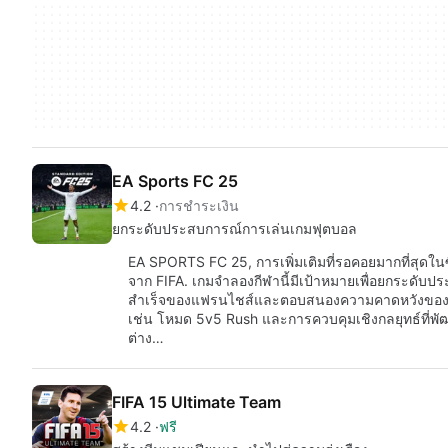
EA Sports FC 25
4.2
การชำระเงิน
ยกระดับประสบการณ์การเล่นเกมฟุตบอล
EA SPORTS FC 25, การเพิ่มเติมที่รอคอยมากที่สุดในซีร
จาก FIFA. เกมจำลองกีฬานี้มีเป้าหมายเพื่อยกระดั
สำเร็จของแฟรนไชส์และตอบสนองความคาดหวังของแฟน
เช่น โหมด 5v5 Rush และการควบคุมเชิงกลยุทธ์ที่พ
ต่าง…
FIFA 15 Ultimate Team
4.2
ฟรี