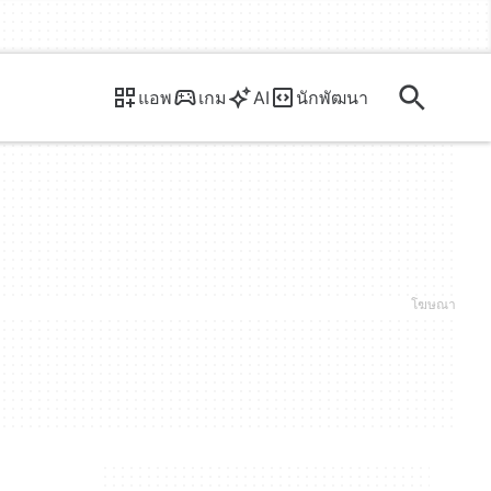
แอพ
เกม
AI
นักพัฒนา