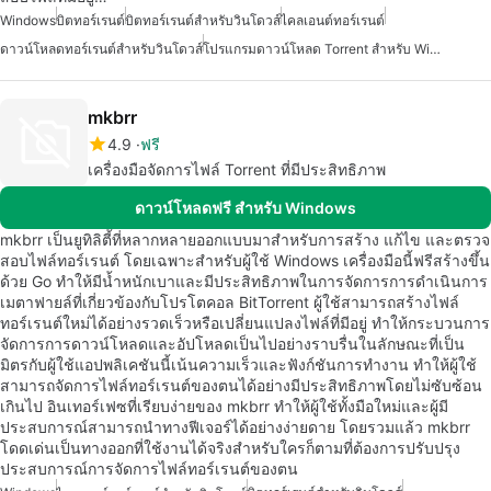
Windows
บิตทอร์เรนต์
บิตทอร์เรนต์สำหรับวินโดวส์
ไคลเอนต์ทอร์เรนต์
ดาวน์โหลดทอร์เรนต์สำหรับวินโดวส์
โปรแกรมดาวน์โหลด Torrent สำหรับ Windows
mkbrr
4.9
ฟรี
เครื่องมือจัดการไฟล์ Torrent ที่มีประสิทธิภาพ
ดาวน์โหลดฟรี สำหรับ Windows
mkbrr เป็นยูทิลิตี้ที่หลากหลายออกแบบมาสำหรับการสร้าง แก้ไข และตรวจ
สอบไฟล์ทอร์เรนต์ โดยเฉพาะสำหรับผู้ใช้ Windows เครื่องมือนี้ฟรีสร้างขึ้น
ด้วย Go ทำให้มีน้ำหนักเบาและมีประสิทธิภาพในการจัดการการดำเนินการ
เมตาฟายล์ที่เกี่ยวข้องกับโปรโตคอล BitTorrent ผู้ใช้สามารถสร้างไฟล์
ทอร์เรนต์ใหม่ได้อย่างรวดเร็วหรือเปลี่ยนแปลงไฟล์ที่มีอยู่ ทำให้กระบวนการ
จัดการการดาวน์โหลดและอัปโหลดเป็นไปอย่างราบรื่นในลักษณะที่เป็น
มิตรกับผู้ใช้แอปพลิเคชันนี้เน้นความเร็วและฟังก์ชันการทำงาน ทำให้ผู้ใช้
สามารถจัดการไฟล์ทอร์เรนต์ของตนได้อย่างมีประสิทธิภาพโดยไม่ซับซ้อน
เกินไป อินเทอร์เฟซที่เรียบง่ายของ mkbrr ทำให้ผู้ใช้ทั้งมือใหม่และผู้มี
ประสบการณ์สามารถนำทางฟีเจอร์ได้อย่างง่ายดาย โดยรวมแล้ว mkbrr
โดดเด่นเป็นทางออกที่ใช้งานได้จริงสำหรับใครก็ตามที่ต้องการปรับปรุง
ประสบการณ์การจัดการไฟล์ทอร์เรนต์ของตน