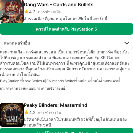
Gang Wars - Cards and Bullets
4.3
การชำระเงิน
สำรวจเมืองที่ถูกควบคุมโดยมาเฟียในชื่อการ์ดนี้
ดาวน์โหลดสำหรับ PlayStation 5
แพลตฟอร์มอื่น
สงครามแก๊ง - การ์ดและกระสุน เป็น เกมการ์ดบนโต๊ะ เกมการ์ด ที่มุ่งเน้น
ไปที่อาชญากรรมและอำนาจ พัฒนาและเผยแพร่โดย EpiXR Games
สำหรับคอนโซล เกมที่ไม่เป็นทางการ นี้จะพาคุณเข้าสู่เกมแห่งกลยุทธ์และ
การหลอกลวง ที่คุณสร้างแก๊งของคุณ จัดการทรัพยากร และเอาชนะคู่แข่ง
เพื่อครอบงำโลกใต้ดิน.
PlayStation 5
Xbox Series X|S
Nintendo Switch
เกมนักเลง
เกมไพ่
เกมกระดาน
เกมกระดานวางแผน
เกมกระดานเชิงกลยุทธ์
Peaky Blinders: Mastermind
4.2
การชำระเงิน
ปริศนาที่เน้นเวลาในรูปแบบพรีเควลที่ตั้งอยู่ในดินแดนของ
ครอบครัวเชลบี