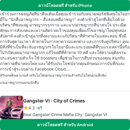
ดาวน์โหลดฟรี สำหรับ iPhone
เข้าร่วมการผจญภัยที่น่าตื่นเต้นเมื่อคุณเข้าร่วมกับหน่วยฟอร์สพิเศษในไมอา
มี่ใน "นักสืบอาชญากร - สืบสอบคดีอาชญา" ลงตัวเข้าสู่โลกที่เต็มไปด้วย
ปริศนาที่ซ่อนอยู่ อาชญากรรุกราน และฉากอาชญากรที่น่าสนใจ ประณีต
ทักษะการสังเกตและความคิดรวดเร็วของคุณเพื่อแก้ไขอาชญาใหม่ทุกสอง
สัปดาห์ ลงตัวเข้าสู่ฉากที่งดงามและแก้ปริศนาที่ท้าทายในแต่ละตอน ซึ่งมี
การจับคู่ตามเวลา ท้าทายในการหาความแตกต่าง และการจับคู่ปริศนา คุณ
มีสิ่งที่จำเป็นที่จะจับอาชญากรในไมอามี่และแกะรอยคดีที่รุนแรงเหล่านี้หรือ
ไม่?เปิดเผยฉากอาชญากร แก้ไขคดีที่ท้าทาย 10 คดี และให้ความยุติธรรม
ประสบความสำเร็จ ใช้ boosters เพื่อช่วยในการสืบสวนของคุณ สนุกกับ
ภาพวาดที่น่าหลงใหล และได้รับประโยชน์จากคุณลักษณะการบันทึกและ
การเข้าสู่ระบบผ่าน Facebook Cloud…
iPhone
ค้นหาเกมสำหรับไอโฟน
เกมอาชญากรรมสำหรับไอโฟน
เกมลึกลับ
เกมอาชญากรรม
เกมนักสืบ
Gangster VI : City of Crimes
4.3
ฟรี
Real Gangster Crime Mafia City: Gangster VI
ดาวน์โหลดฟรี สำหรับ Android