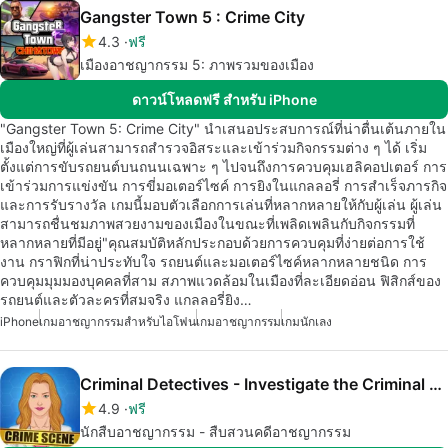
Gangster Town 5 : Crime City
4.3
ฟรี
เมืองอาชญากรรม 5: ภาพรวมของเมือง
ดาวน์โหลดฟรี สำหรับ iPhone
"Gangster Town 5: Crime City" นำเสนอประสบการณ์ที่น่าตื่นเต้นภายใน
เมืองใหญ่ที่ผู้เล่นสามารถสำรวจอิสระและเข้าร่วมกิจกรรมต่าง ๆ ได้ เริ่ม
ตั้งแต่การขับรถยนต์บนถนนเฉพาะ ๆ ไปจนถึงการควบคุมเฮลิคอปเตอร์ การ
เข้าร่วมการแข่งขัน การขี่มอเตอร์ไซค์ การยิงในแกลลอรี่ การสำเร็จภารกิจ
และการรับรางวัล เกมนี้มอบตัวเลือกการเล่นที่หลากหลายให้กับผู้เล่น ผู้เล่น
สามารถชื่นชมภาพสวยงามของเมืองในขณะที่เพลิดเพลินกับกิจกรรมที่
หลากหลายที่มีอยู่"คุณสมบัติหลักประกอบด้วยการควบคุมที่ง่ายต่อการใช้
งาน กราฟิกที่น่าประทับใจ รถยนต์และมอเตอร์ไซค์หลากหลายชนิด การ
ควบคุมมุมมองบุคคลที่สาม สภาพแวดล้อมในเมืองที่ละเอียดอ่อน ฟิสิกส์ของ
รถยนต์และตัวละครที่สมจริง แกลลอรี่ยิง…
iPhone
เกมอาชญากรรมสำหรับไอโฟน
เกมอาชญากรรม
เกมนักเลง
Criminal Detectives - Investigate the Criminal Case
4.9
ฟรี
นักสืบอาชญากรรม - สืบสวนคดีอาชญากรรม