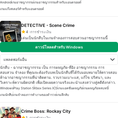
Android
เกมอาชญากรรม
เกมอาชญากรรมสำหรับแอนดรอยด์
เกมแก๊งสเตอร์สำหรับแอนดรอยด์
DETECTIVE - Scene Crime
4
การชำระเงิน
เล่นเป็นนักสืบในเกมจำลองการสอบสวนอาชญากรรมนี้
ดาวน์โหลดสำหรับ Windows
แพลตฟอร์มอื่น
นักสืบ - ฉากอาชญากรรม เป็น การผจญภัย-ที่อิง อาชญากรรม การ
สอบสวน จำลอง ที่คุณจะต้องรับบทเป็นนักสืบที่ได้รับมอบหมายให้ตรวจสอบ
ห้าฉากอาชญากรรมที่น่าติดตาม. รวบรวมเบาะแส, แก้ไข ปริศนา, และ
วิเคราะห์ความผิดปกติ เพื่อเปิดเผยความจริงและนำแสงสว่างสู่คดีดังกล่าว.
Windows
Play Station 5
Xbox Series X|S
เกมแอคชั่นผจญภัย
เกมผจญภัยหลบหนี
เกมนักสืบ
เกมจำลองการทำงานของตำรวจ
เกมลึกลับ
Crime Boss: Rockay City
1
การชำระเงิน