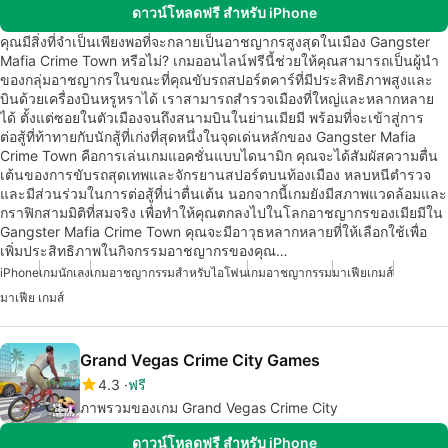
ดาวน์โหลดฟรี สำหรับ iPhone
คุณมีสิ่งที่จำเป็นเพียงพอที่จะกลายเป็นอาชญากรสูงสุดในเมือง Gangster
Mafia Crime Town หรือไม่? เกมออนไลน์ฟรีนี้ช่วยให้คุณสามารถเป็นผู้นำ
ของกลุ่มอาชญากรในขณะที่คุณขับรถสปอร์ตคาร์ที่มีประสิทธิภาพสูงและ
บินด้วยเครื่องบินหรูหราได้ เราสามารถสำรวจเมืองที่ใหญ่และหลากหลาย
ได้ ตั้งแต่ซอยในตัวเมืองจนถึงสนามบินในย่านเมียมี พร้อมที่จะเข้าสู่การ
ต่อสู้ที่ท้าทายกับนักสู้ที่เก่งที่สุดหนึ่งในจุดเด่นหลักของ Gangster Mafia
Crime Town คือการเล่นเกมแอคชั่นแบบไดนามิก คุณจะได้สัมผัสความตื่น
เต้นของการขับรถสุดเทพและจักรยานสปอร์ตบนท้องเมือง หลบหนีตำรวจ
และมีส่วนร่วมในการต่อสู้ที่น่าตื่นเต้น นอกจากนี้เกมยังมีสภาพแวดล้อมและ
กราฟิกสามมิติที่สมจริง เพื่อทำให้คุณตกลงไปในโลกอาชญากรของเมียมีใน
Gangster Mafia Crime Town คุณจะมีอาวุธหลากหลายที่ให้เลือกใช้เพื่อ
เพิ่มประสิทธิภาพในกิจกรรมอาชญากรของคุณ…
iPhone
เกมนักเลง
เกมอาชญากรรมสำหรับไอโฟน
เกมอาชญากรรม
มาเฟียเกมส์
มาเฟีย เกมส์
Grand Vegas Crime City Games
4.3
ฟรี
ภาพรวมของเกม Grand Vegas Crime City
ดาวน์โหลดฟรี สำหรับ iPhone