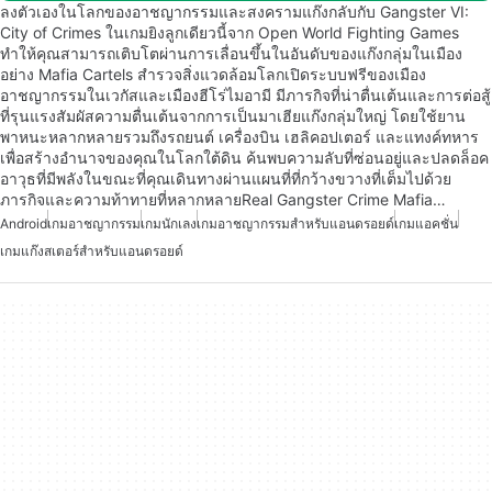
ลงตัวเองในโลกของอาชญากรรมและสงครามแก๊งกลับกับ Gangster VI:
City of Crimes ในเกมยิงลูกเดียวนี้จาก Open World Fighting Games
ทำให้คุณสามารถเติบโตผ่านการเลื่อนขึ้นในอันดับของแก๊งกลุ่มในเมือง
อย่าง Mafia Cartels สำรวจสิ่งแวดล้อมโลกเปิดระบบฟรีของเมือง
อาชญากรรมในเวกัสและเมืองฮีโร่ไมอามี มีภารกิจที่น่าตื่นเต้นและการต่อสู้
ที่รุนแรงสัมผัสความตื่นเต้นจากการเป็นมาเฮียแก๊งกลุ่มใหญ่ โดยใช้ยาน
พาหนะหลากหลายรวมถึงรถยนต์ เครื่องบิน เฮลิคอปเตอร์ และแทงค์ทหาร
เพื่อสร้างอำนาจของคุณในโลกใต้ดิน ค้นพบความลับที่ซ่อนอยู่และปลดล็อค
อาวุธที่มีพลังในขณะที่คุณเดินทางผ่านแผนที่ที่กว้างขวางที่เต็มไปด้วย
ภารกิจและความท้าทายที่หลากหลายReal Gangster Crime Mafia…
Android
เกมอาชญากรรม
เกมนักเลง
เกมอาชญากรรมสำหรับแอนดรอยด์
เกมแอคชั่น
เกมแก๊งสเตอร์สำหรับแอนดรอยด์