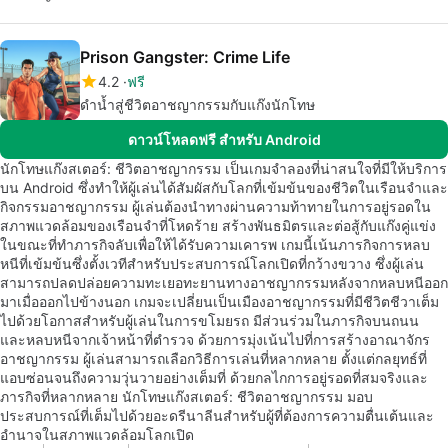
Prison Gangster: Crime Life
4.2
ฟรี
ดำน้ำสู่ชีวิตอาชญากรรมกับแก๊งนักโทษ
ดาวน์โหลดฟรี สำหรับ Android
นักโทษแก๊งสเตอร์: ชีวิตอาชญากรรม เป็นเกมจำลองที่น่าสนใจที่มีให้บริการ
บน Android ซึ่งทำให้ผู้เล่นได้สัมผัสกับโลกที่เข้มข้นของชีวิตในเรือนจำและ
กิจกรรมอาชญากรรม ผู้เล่นต้องนำทางผ่านความท้าทายในการอยู่รอดใน
สภาพแวดล้อมของเรือนจำที่โหดร้าย สร้างพันธมิตรและต่อสู้กับแก๊งคู่แข่ง
ในขณะที่ทำภารกิจลับเพื่อให้ได้รับความเคารพ เกมนี้เน้นภารกิจการหลบ
หนีที่เข้มข้นซึ่งตั้งเวทีสำหรับประสบการณ์โลกเปิดที่กว้างขวาง ซึ่งผู้เล่น
สามารถปลดปล่อยความทะเยอทะยานทางอาชญากรรมหลังจากหลบหนีออก
มาเมื่อออกไปข้างนอก เกมจะเปลี่ยนเป็นเมืองอาชญากรรมที่มีชีวิตชีวาเต็ม
ไปด้วยโอกาสสำหรับผู้เล่นในการขโมยรถ มีส่วนร่วมในภารกิจบนถนน
และหลบหนีจากเจ้าหน้าที่ตำรวจ ด้วยการมุ่งเน้นไปที่การสร้างอาณาจักร
อาชญากรรม ผู้เล่นสามารถเลือกวิธีการเล่นที่หลากหลาย ตั้งแต่กลยุทธ์ที่
แอบซ่อนจนถึงความวุ่นวายอย่างเต็มที่ ด้วยกลไกการอยู่รอดที่สมจริงและ
ภารกิจที่หลากหลาย นักโทษแก๊งสเตอร์: ชีวิตอาชญากรรม มอบ
ประสบการณ์ที่เต็มไปด้วยอะดรีนาลีนสำหรับผู้ที่ต้องการความตื่นเต้นและ
อำนาจในสภาพแวดล้อมโลกเปิด