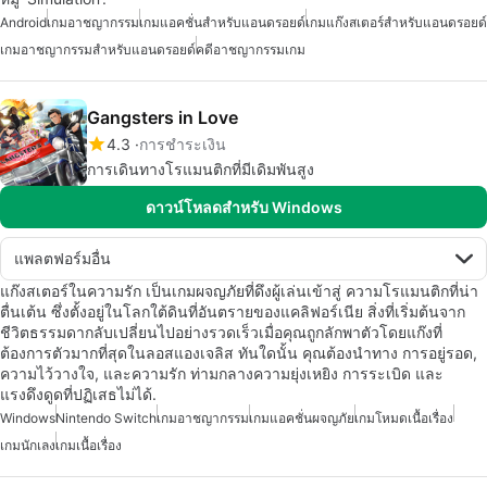
Android
เกมอาชญากรรม
เกมแอคชั่นสำหรับแอนดรอยด์
เกมแก๊งสเตอร์สำหรับแอนดรอยด์
เกมอาชญากรรมสำหรับแอนดรอยด์
คดีอาชญากรรมเกม
Gangsters in Love
4.3
การชำระเงิน
การเดินทางโรแมนติกที่มีเดิมพันสูง
ดาวน์โหลดสำหรับ Windows
แพลตฟอร์มอื่น
แก๊งสเตอร์ในความรัก เป็นเกมผจญภัยที่ดึงผู้เล่นเข้าสู่ ความโรแมนติกที่น่า
ตื่นเต้น ซึ่งตั้งอยู่ในโลกใต้ดินที่อันตรายของแคลิฟอร์เนีย สิ่งที่เริ่มต้นจาก
ชีวิตธรรมดากลับเปลี่ยนไปอย่างรวดเร็วเมื่อคุณถูกลักพาตัวโดยแก๊งที่
ต้องการตัวมากที่สุดในลอสแองเจลิส ทันใดนั้น คุณต้องนำทาง การอยู่รอด,
ความไว้วางใจ, และความรัก ท่ามกลางความยุ่งเหยิง การระเบิด และ
แรงดึงดูดที่ปฏิเสธไม่ได้.
Windows
Nintendo Switch
เกมอาชญากรรม
เกมแอคชั่นผจญภัย
เกมโหมดเนื้อเรื่อง
เกมนักเลง
เกมเนื้อเรื่อง