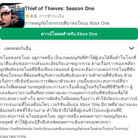
Thief of Thieves: Season One
4.6
การชำระเงิน
การผจญภัยโจรกรรมที่น่าสนใจบน Xbox One
ดาวน์โหลดสำหรับ Xbox One
แพลตฟอร์มอื่น
ขโมยของขโมย: ฤดูกาลหนึ่ง เป็นเกมผจญภัยที่ทำให้ผู้เล่นได้ดื่มด่ำในโลกที่
น่าตื่นเต้นของการปล้นและอัจฉริยะอาชญากรรม ตามเรื่องราวของเซลียา
ลูกศิษย์ของขโมยที่มีชื่อเสียงเรดมอนด์ ผู้เล่นจะต้องวางแผนการขโมยที่ซับ
ซ้อนในขณะที่ต้องเผชิญกับความสัมพันธ์และความท้าทายที่ซับซ้อน ด้วย
เรื่องราวที่เข้มข้นและการพัฒนาตัวละคร เกมนี้มอบประสบการณ์ที่น่า
สนใจที่ผสมผสานกลยุทธ์และการเล่าเรื่องตั้งอยู่ในทวีปใหม่ที่มีชีวิตชีวา ผู้
เล่นต้องรวบรวมทีมที่หลากหลายและวางแผนการปล้นที่ซับซ้อนเพื่อให้
ประสบความสำเร็จ ทุกการตัดสินใจมีผลต่อเรื่องราว ทำให้เกิดประสบการณ์
การเล่นเกมที่ไม่เหมือนใคร เวอร์ชันเต็มบน Xbox One มีภาพที่สวยงามและ
อินเทอร์เฟซที่ใช้งานง่าย ทำให้เข้าถึงได้ทั้งผู้เล่นทั่วไปและผู้เล่นที่มี
ประสบการณ์ ขโมยของขโมย: ฤดูกาลหนึ่ง ผสมผสานการผจญภัยและ
กลยุทธ์ ทำให้ผู้เล่นรู้สึกมีเสน่ห์ตลอดการเดินทางของพวกเขา
Xbox One
Nintendo Switch
เกมแอคชั่นและผจญภัย
เกมขโมย
เกมโจร
เกมโจรกรรม
เกมอาชญากรรม