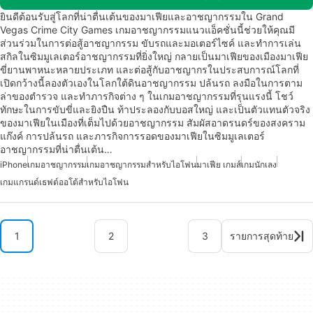
ยินดีต้อนรับสู่โลกที่น่าตื่นเต้นของมาเฟียและอาชญากรรมใน Grand
Vegas Crime City Games เกมอาชญากรรมแนวแอ็คชั่นนี้ช่วยให้คุณมี
ส่วนร่วมในการต่อสู้อาชญากรรม ขับรถและมอเตอร์ไซค์ และทำการเล่น
สกิลในซิมมูเลเตอร์อาชญากรรมที่ยิ่งใหญ่ กลายเป็นมาเฟียของเมืองมาเฟีย
ขี่ยานพาหนะหลายประเภท และต่อสู้กับอาชญากรในประสบการณ์โลกที่
เปิดกว้างนี้ลองตัวเองในโลกใต้ดินอาชญากรรม ปล้นรถ ลงมือในการตาม
ล่าของตำรวจ และทำภารกิจต่าง ๆ ในเกมอาชญากรรมที่รุนแรงนี้ โชว์
ทักษะในการขับขี่และยิงปืน ท้าประลองกับบอสใหญ่ และเป็นตัวแทนตัวจริง
ของมาเฟียในเมืองที่เต็มไปด้วยอาชญากรรม สัมผัสอาดรนดร์ของสงคราม
แก๊งค์ การปล้นรถ และภารกิจการรอดของมาเฟียในซิมมูเลเตอร์
อาชญากรรมที่น่าตื่นเต้น…
iPhone
เกมอาชญากรรม
เกมอาชญากรรมสำหรับไอโฟน
มาเฟีย เกมส์
เกมนักเลง
เกมแกรนด์เธฟต์ออโต้สำหรับไอโฟน
1
2
3
รายการสุดท้าย