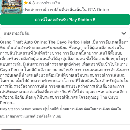
4.3
การชำระเงิน
ประสบการณ์การปล้นที่น่าตื่นเต้นใน GTA Online
ดาวน์โหลดสำหรับ Play Station 5
แพลตฟอร์มอื่น
Grand Theft Auto Online: The Cayo Perico Heist เป็นการอัปเดตเนื้อหา
ที่น่าตื่นเต้นสำหรับเกมแอคชั่นยอดนิยม ซึ่งอนุญาตให้ผู้เล่นมีส่วนร่วมใน
การปล้นในสถานที่ใหม่ที่กว้างขวาง การอัปเดตนี้สามารถเล่นได้ทั้งแบบ
เดี่ยวหรือร่วมมือกับผู้เล่นคนอื่นได้สูงสุดถึงสามคน ซึ่งให้ความยืดหยุ่นในรูป
แบบการเล่น ผู้เล่นสามารถสำรวจกลยุทธ์ต่างๆ เพื่อแทรกซึมเข้าไปในเกาะ
Cayo Perico โดยมีตัวเลือกมากมายสำหรับการวางแผนและการดำเนินการ
การอัปเดตนี้นำเสนอสิ่งแวดล้อมใหม่ที่ช่วยเสริมประสบการณ์การเล่นเกม
โดยรวม เต็มไปด้วยความท้าทายและโอกาสที่ไม่เหมือนใครสำหรับผู้เล่นใน
การเพิ่มรางวัลจากการปล้น การผสมผสานระหว่างการเล่นเดี่ยวและการ
เล่นทีมตอบสนองต่อสไตล์ที่แตกต่างกัน ทำให้ไม่ว่าคุณจะชอบเล่นคนเดียว
หรือร่วมมือกับเพื่อนๆ ก็มีประสบการณ์ที่น่าสนใจรอคุณอยู่ The Cayo
Perico…
Play Station 5
Xbox Series X|S
เกมจีทีเอ
เกมแกรนด์เธฟต์ออโต
แกรนด์เธฟต์ออโต
เกมอาชญากรรม
แกรนด์เธฟต์ออโต V เกม