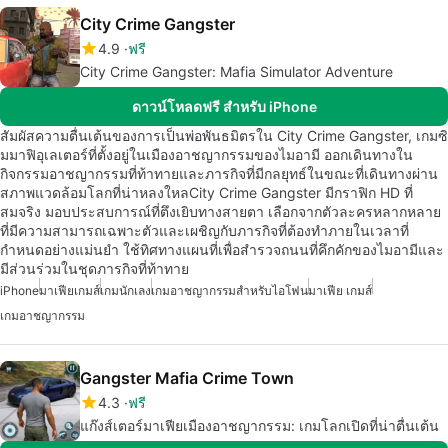
City Crime Gangster
4.9
ฟรี
City Crime Gangster: Mafia Simulator Adventure
ดาวน์โหลดฟรี สำหรับ iPhone
สัมผัสความตื่นเต้นของการเป็นพ่อพันธมิตรใน City Crime Gangster, เกมซิ
มมาฟิอุเลเตอร์ที่ตั้งอยู่ในเมืองอาชญากรรมของไมอามี ออกเดินทางใน
กิจกรรมอาชญากรรมที่ท้าทายและภารกิจที่มีกลยุทธ์ในขณะที่เดินทางผ่าน
สภาพแวดล้อมโลกที่น่าหลงใหลCity Crime Gangster มีกราฟิก HD ที่
สมจริง มอบประสบการณ์ที่ตึงเยิบทางสายตา เลือกจากตัวละครหลากหลาย
ที่มีความสามารถเฉพาะตัวและเผชิญกับภารกิจที่ต้องทำภายในเวลาที่
กำหนดอย่างแม่นยำ ใช้ทิศทางแผนที่เพื่อสำรวจถนนที่คึกคักของไมอามีและ
มีส่วนร่วมในชุดภารกิจที่ท้าทาย
iPhone
มาเฟียเกมส์
เกมนักเลง
เกมอาชญากรรมสำหรับไอโฟน
มาเฟีย เกมส์
เกมอาชญากรรม
Gangster Mafia Crime Town
4.3
ฟรี
แก๊งส์เตอร์มาเฟียเมืองอาชญากรรม: เกมโลกเปิดที่น่าตื่นเต้น