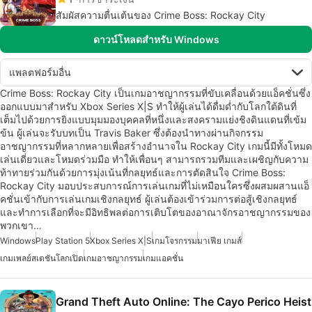
สัมผัสความตื่นเต้นของ Crime Boss: Rockay City
ดาวน์โหลดสำหรับ Windows
แพลตฟอร์มอื่น
Crime Boss: Rockay City เป็นเกมอาชญากรรมที่ขับเคลื่อนด้วยแอ็คชั่นซึ่ง
ออกแบบมาสำหรับ Xbox Series X|S ทำให้ผู้เล่นได้ดื่มด่ำกับโลกใต้ดินที่
เต็มไปด้วยการยิงแบบมุมมองบุคคลที่หนึ่งและสงครามแย่งชิงดินแดนที่เข้ม
ข้น ผู้เล่นจะรับบทเป็น Travis Baker ซึ่งต้องนำทางผ่านกิจกรรม
อาชญากรรมที่หลากหลายเพื่อสร้างอำนาจใน Rockay City เกมนี้มีทั้งโหมด
เล่นเดี่ยวและโหมดร่วมมือ ทำให้เพื่อนๆ สามารถรวมทีมและเผชิญกับความ
ท้าทายร่วมกันด้วยการมุ่งเน้นที่กลยุทธ์และการตัดสินใจ Crime Boss:
Rockay City มอบประสบการณ์การเล่นเกมที่ไม่เหมือนใครซึ่งผสมผสานแอ็
คชั่นเข้ากับการเล่นเกมเชิงกลยุทธ์ ผู้เล่นต้องเข้าร่วมการต่อสู้เชิงกลยุทธ์
และทำการเลือกที่จะมีอิทธิพลต่อการเติบโตของอาณาจักรอาชญากรรมของ
พวกเขา…
Windows
Play Station 5
Xbox Series X|S
เกมโจรกรรม
มาเฟีย เกมส์
เกมเพลย์สเตชันโลกเปิด
เกมอาชญากรรม
เกมแอคชั่น
Grand Theft Auto Online: The Cayo Perico Heist