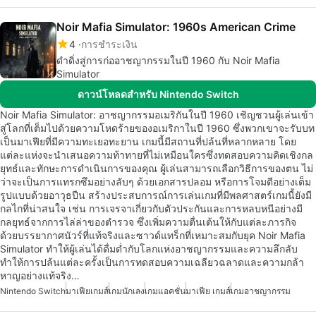
Noir Mafia Simulator: 1960s American Crime
4
การชำระเงิน
ดำดิ่งสู่การก่ออาชญากรรมในปี 1960 กับ Noir Mafia
Simulator
ดาวน์โหลดสำหรับ Nintendo Switch
Noir Mafia Simulator: อาชญากรรมอเมริกันในปี 1960 เชิญชวนผู้เล่นเข้า
สู่โลกที่เต็มไปด้วยความโหดร้ายของอเมริกาในปี 1960 ซึ่งพวกเขาจะรับบท
เป็นมาเฟียที่มีความทะเยอทะยาน เกมนี้มีสถานที่ปล้นที่หลากหลาย โดย
แต่ละแห่งจะนำเสนอความท้าทายที่ไม่เหมือนใครซึ่งทดสอบความคิดเชิงกล
ยุทธ์และทักษะการดำเนินการของคุณ ผู้เล่นสามารถเลือกวิธีการของตน ไม่
ว่าจะเป็นการแทรกซึมอย่างลับๆ ด้วยเอกสารปลอม หรือการโจมตีอย่างเต็ม
รูปแบบด้วยอาวุธปืน สร้างประสบการณ์การเล่นเกมที่มีพลศาสตร์เกมนี้ยังมี
กลไกที่น่าสนใจ เช่น การเจรจาเกี่ยวกับตัวประกันและการหลบหนีอย่างมี
กลยุทธ์จากการไล่ล่าของตำรวจ ซึ่งเพิ่มความตื่นเต้นให้กับแต่ละภารกิจ
ด้วยบรรยากาศนัวร์ที่แท้จริงและซาวด์แทร็กที่เหมาะสมกับยุค Noir Mafia
Simulator ทำให้ผู้เล่นได้ดื่มด่ำกับโลกแห่งอาชญากรรมและความลึกลับ
ทำให้การปล้นแต่ละครั้งเป็นการทดสอบความเฉลียวฉลาดและความกล้า
หาญอย่างแท้จริง…
Nintendo Switch
มาเฟียเกมส์
เกมนักเลง
เกมแอคชั่น
มาเฟีย เกมส์
เกมอาชญากรรม