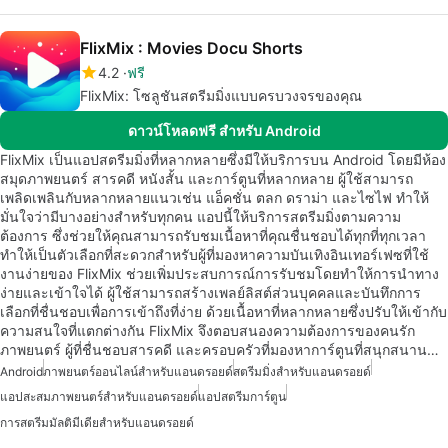
FlixMix : Movies Docu Shorts
4.2
ฟรี
FlixMix: โซลูชันสตรีมมิ่งแบบครบวงจรของคุณ
ดาวน์โหลดฟรี สำหรับ Android
FlixMix เป็นแอปสตรีมมิ่งที่หลากหลายซึ่งมีให้บริการบน Android โดยมีห้อง
สมุดภาพยนตร์ สารคดี หนังสั้น และการ์ตูนที่หลากหลาย ผู้ใช้สามารถ
เพลิดเพลินกับหลากหลายแนวเช่น แอ็คชั่น ตลก ดราม่า และไซไฟ ทำให้
มั่นใจว่ามีบางอย่างสำหรับทุกคน แอปนี้ให้บริการสตรีมมิ่งตามความ
ต้องการ ซึ่งช่วยให้คุณสามารถรับชมเนื้อหาที่คุณชื่นชอบได้ทุกที่ทุกเวลา
ทำให้เป็นตัวเลือกที่สะดวกสำหรับผู้ที่มองหาความบันเทิงอินเทอร์เฟซที่ใช้
งานง่ายของ FlixMix ช่วยเพิ่มประสบการณ์การรับชมโดยทำให้การนำทาง
ง่ายและเข้าใจได้ ผู้ใช้สามารถสร้างเพลย์ลิสต์ส่วนบุคคลและบันทึกการ
เลือกที่ชื่นชอบเพื่อการเข้าถึงที่ง่าย ด้วยเนื้อหาที่หลากหลายซึ่งปรับให้เข้ากับ
ความสนใจที่แตกต่างกัน FlixMix จึงตอบสนองความต้องการของคนรัก
ภาพยนตร์ ผู้ที่ชื่นชอบสารคดี และครอบครัวที่มองหาการ์ตูนที่สนุกสนาน…
Android
ภาพยนตร์ออนไลน์สำหรับแอนดรอยด์
สตรีมมิ่งสำหรับแอนดรอยด์
แอปสะสมภาพยนตร์สำหรับแอนดรอยด์
แอปสตรีมการ์ตูน
การสตรีมมัลติมีเดียสำหรับแอนดรอยด์