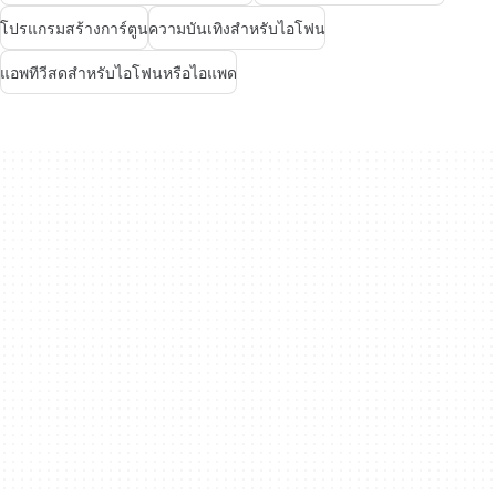
โปรแกรมสร้างการ์ตูน
ความบันเทิงสำหรับไอโฟน
แอพทีวีสดสำหรับไอโฟนหรือไอแพด