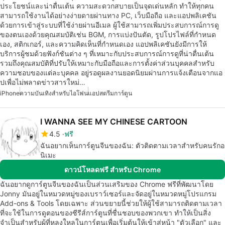
ประโยชน์และน่าตื่นเต้น ความสะดวกสบายเป็นจุดเด่นหลัก ทำให้ทุกคน
สามารถใช้งานได้อย่างง่ายดายผ่านทาง PC, เว็บมือถือ และแอปพลิเคชัน
ด้วยการเข้าสู่ระบบที่ใช้ง่ายผ่านอีเมล ผู้ใช้สามารถเพิ่มประสบการณ์การดู
ของตนเองด้วยคุณสมบัติเช่น BGM, การแบ่งปันตัด, รูปโปรไฟล์ที่กำหนด
เอง, สติกเกอร์, และความคิดเห็นที่กำหนดเอง แอปพลิเคชันยังมีการให้
บริการผู้ชมด้วยฟังก์ชันต่าง ๆ ที่เหมาะกับประสบการณ์การดูที่น่าตื่นเต้น
รวมถึงคุณสมบัติที่ปรับให้เหมาะกับมือถือและการตั้งค่าส่วนบุคคลสำหรับ
ความชอบของแต่ละบุคคล อยู่รอดูผลงานยอดนิยมผ่านการแจ้งเตือนจากแอ
ปเพื่อไม่พลาดข่าวสารใหม่…
iPhone
ความบันเทิงสำหรับไอโฟน
แอปสตรีมการ์ตูน
I WANNA SEE MY CHINESE CARTOON
4.5
ฟรี
ฉันอยากเห็นการ์ตูนจีนของฉัน: ตัวติดตามเวลาสำหรับคนรักอ
นิเมะ
ดาวน์โหลดฟรี สำหรับ Chrome
ฉันอยากดูการ์ตูนจีนของฉันเป็นส่วนเสริมของ Chrome ฟรีที่พัฒนาโดย
Jonny มันอยู่ในหมวดหมู่ของเบราว์เซอร์และจัดอยู่ในหมวดหมู่โปรแกรม
Add-ons & Tools โดยเฉพาะ ส่วนขยายนี้ช่วยให้ผู้ใช้สามารถติดตามเวลา
ที่จะใช้ในการดูตอนของซีรีส์การ์ตูนที่ชื่นชอบของพวกเขา ทำให้เป็นสิ่ง
จำเป็นสำหรับผู้ที่หลงใหลในการ์ตูนเพื่อเริ่มต้นให้เข้าสู่หน้า "ตัวเลือก" และ