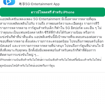
粤享5G-Entertainment App
ดาวน์โหลดฟรี สำหรับ iPhone
แอปพลิเคชันเพลงเพลง 5G-Entertainment มีเนื้อหาหลากหลายที่คุณ
สามารถเพลิดเพลินไปกับ รวมถึง ภาพยนตร์ความละเอียดสูง รายการทีวี
รายการหลากหลาย การ์ตูนสำหรับเด็ก กีฬาใน 5G อีสปอร์ต และอื่น ๆ ไม่
ว่าคุณจะเป็นแฟนหนังคลาสสิก ซีรีส์ที่กำลังได้รับความนิยม หรือการ
แข่งขันกีฬาที่น่าตื่นเต้น แอปพลิเคชันนี้มีเป้าหมายที่จะตอบสนองต่อความ
ชอบที่หลากหลาย ตั้งแต่ละรายการละครยอดนิยม ไปจนถึงภาพยนตร์บล็อก
บัสเตอร์ และจากรายการหลากหลายที่น่าสนุก ไปจนถึงการ์ตูนที่น่าสนใจ มี
สิ่งที่เหมาะกับทุกคน อีกทั้งยังมีแพลตฟอร์มสำหรับคนรักกีฬาที่ต้องการ
ติดตามการแข่งขันใหญ่ ๆ…
iPhone
ความบันเทิงสำหรับไอโฟน
ความบันเทิงสำหรับไอโฟนฟรี
อนิเมะสำหรับไอโฟน
ดูหนังออนไลน์สำหรับไอโฟน
แอปสตรีมการ์ตูน