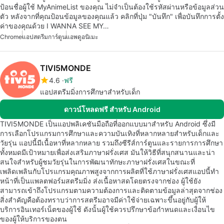
ป้อนชื่อผู้ใช้ MyAnimeList ของคุณ ไม่จำเป็นต้องใช้รหัสผ่านหรือข้อมูลส่วน
ตัว หลังจากที่คุณป้อนข้อมูลของคุณแล้ว คลิกที่ปุ่ม "บันทึก" เพื่อบันทึกการตั้ง
ค่าของคุณด้วย I WANNA SEE MY…
Chrome
แอปสตรีมการ์ตูน
แอพดูอนิเมะ
TIVI5MONDE
4.6
ฟรี
แอปสตรีมมิ่งการศึกษาสำหรับเด็ก
ดาวน์โหลดฟรี สำหรับ Android
TIVI5MONDE เป็นแอปพลิเคชันมือถือที่ออกแบบมาสำหรับ Android ซึ่งมี
การเลือกโปรแกรมการศึกษาและความบันเทิงที่หลากหลายสำหรับเด็กและ
วัยรุ่น แอปนี้มีเนื้อหาที่หลากหลาย รวมถึงซีรีส์การ์ตูนและรายการการศึกษา
ทั้งหมดมีเป้าหมายเพื่อส่งเสริมภาษาฝรั่งเศส มันให้วิธีที่สนุกสนานและน่า
สนใจสำหรับผู้ชมวัยรุ่นในการพัฒนาทักษะภาษาฝรั่งเศสในขณะที่
เพลิดเพลินกับโปรแกรมคุณภาพสูงจากการผลิตที่ใช้ภาษาฝรั่งเศสแอปนี้ทำ
หน้าที่เป็นแพลตฟอร์มสตรีมมิ่ง ส่งเนื้อหาสดโดยตรงจากช่อง ผู้ใช้ยัง
สามารถเข้าถึงโปรแกรมตามความต้องการและติดตามข้อมูลล่าสุดจากช่อง
สิ่งสำคัญคือต้องทราบว่าการสตรีมอาจมีค่าใช้จ่ายเฉพาะขึ้นอยู่กับผู้ให้
บริการอินเทอร์เน็ตของผู้ใช้ ดังนั้นผู้ใช้ควรปรึกษาข้อกำหนดและเงื่อนไข
ของผู้ให้บริการของตน