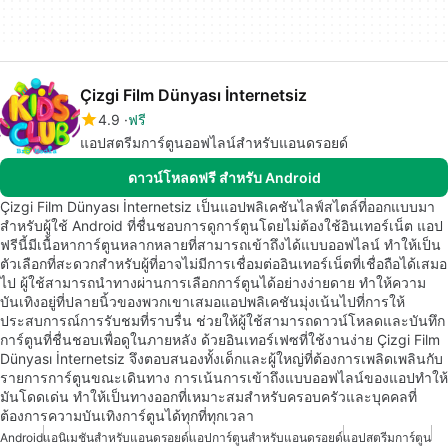
Çizgi Film Dünyası İnternetsiz
4.9
ฟรี
แอปสตรีมการ์ตูนออฟไลน์สำหรับแอนดรอยด์
ดาวน์โหลดฟรี สำหรับ Android
Çizgi Film Dünyası İnternetsiz เป็นแอปพลิเคชันไลฟ์สไตล์ที่ออกแบบมา
สำหรับผู้ใช้ Android ที่ชื่นชอบการดูการ์ตูนโดยไม่ต้องใช้อินเทอร์เน็ต แอป
ฟรีนี้มีเนื้อหาการ์ตูนหลากหลายที่สามารถเข้าถึงได้แบบออฟไลน์ ทำให้เป็น
ตัวเลือกที่สะดวกสำหรับผู้ที่อาจไม่มีการเชื่อมต่ออินเทอร์เน็ตที่เชื่อถือได้เสมอ
ไป ผู้ใช้สามารถนำทางผ่านการเลือกการ์ตูนได้อย่างง่ายดาย ทำให้ความ
บันเทิงอยู่ที่ปลายนิ้วของพวกเขาเสมอแอปพลิเคชันมุ่งเน้นไปที่การให้
ประสบการณ์การรับชมที่ราบรื่น ช่วยให้ผู้ใช้สามารถดาวน์โหลดและบันทึก
การ์ตูนที่ชื่นชอบเพื่อดูในภายหลัง ด้วยอินเทอร์เฟซที่ใช้งานง่าย Çizgi Film
Dünyası İnternetsiz จึงตอบสนองทั้งเด็กและผู้ใหญ่ที่ต้องการเพลิดเพลินกับ
รายการการ์ตูนขณะเดินทาง การเน้นการเข้าถึงแบบออฟไลน์ของแอปทำให้
มันโดดเด่น ทำให้เป็นทางออกที่เหมาะสมสำหรับครอบครัวและบุคคลที่
ต้องการความบันเทิงการ์ตูนได้ทุกที่ทุกเวลา
Android
แอนิเมชันสำหรับแอนดรอยด์
แอปการ์ตูนสำหรับแอนดรอยด์
แอปสตรีมการ์ตูน