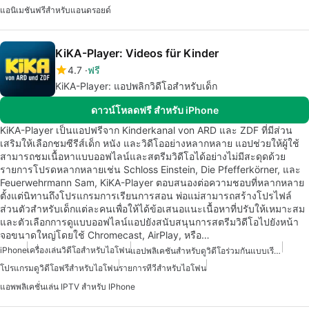
แอนิเมชันฟรีสำหรับแอนดรอยด์
KiKA-Player: Videos für Kinder
4.7
ฟรี
KiKA-Player: แอปพลิกวิดีโอสำหรับเด็ก
ดาวน์โหลดฟรี สำหรับ iPhone
KiKA-Player เป็นแอปฟรีจาก Kinderkanal von ARD และ ZDF ที่มีส่วน
เสริมให้เลือกชมซีรีส์เด็ก หนัง และวิดีโออย่างหลากหลาย แอปช่วยให้ผู้ใช้
สามารถชมเนื้อหาแบบออฟไลน์และสตรีมวิดีโอได้อย่างไม่มีสะดุดด้วย
รายการโปรดหลากหลายเช่น Schloss Einstein, Die Pfefferkörner, และ
Feuerwehrmann Sam, KiKA-Player ตอบสนองต่อความชอบที่หลากหลาย
ตั้งแต่นิทานถึงโปรแกรมการเรียนการสอน พ่อแม่สามารถสร้างโปรไฟล์
ส่วนตัวสำหรับเด็กแต่ละคนเพื่อให้ได้ข้อเสนอแนะเนื้อหาที่ปรับให้เหมาะสม
และตัวเลือกการดูแบบออฟไลน์แอปยังสนับสนุนการสตรีมวิดีโอไปยังหน้า
จอขนาดใหญ่โดยใช้ Chromecast, AirPlay, หรือ…
iPhone
เครื่องเล่นวิดีโอสำหรับไอโฟน
แอปพลิเคชันสำหรับดูวิดีโอร่วมกันแบบเรียลไทม์
โปรแกรมดูวิดีโอฟรีสำหรับไอโฟน
รายการทีวีสำหรับไอโฟน
แอพพลิเคชั่นเล่น IPTV สำหรับ IPhone