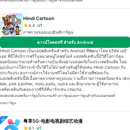
Android
แอปสตรีมการ์ตูน
แอปการ์ตูนสำหรับแอนดรอยด์
Hindi Cartoon
4.4
ฟรี
ภาพรวมของแอปฮินดีการ์ตูน
ดาวน์โหลดฟรี สำหรับ Android
Hindi Cartoon เป็นแอปพลิเคชันสำหรับ Android ที่พัฒนาโดย บริษัท เอบี
เอส ที่มีให้บริการฟรีในหมวดหมู่ไลฟสไตล์ แอปพลิเคชันนี้มีวิดีโอการ์ตูน
ยอดนิยมมากมายสำหรับความบันเทิงอย่างปลอดภัยในประเทศอินเดีย โดย
มุ่งเน้นการให้การเข้าถึงวิดีโอได้ง่ายสำหรับผู้ใช้ทุกคน Hindi Cartoon รับ
ประกันประสบการณ์การใช้งานฟรีโดยไม่มีค่าใช้จ่ายที่ซ่อนเร้น
แอปพลิเคชันนี้มีเนื้อหาหลากหลายรูปแบบ รวมถึงรายการยอดนิยมเช่น oko
lele, pink panther, motu patlu, rudra และอีกมากมาย ผู้ใช้สามารถ
เพลิดเพลินกับตอนจากซีรีส์ที่น่ารักเช่น chacha…
Android
แอปสตรีมการ์ตูน
โปรแกรมสร้างการ์ตูน
แอปการ์ตูนสำหรับแอนดรอยด์
เกมการ์ตูน
粤享5G-电影电视剧综艺动漫
4.1
ฟรี