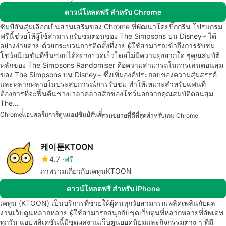
ดาวน์โหลดฟรี สำหรับ Chrome
ซิมป์สันสุ่มเลือกเป็นส่วนเสริมของ Chrome ที่พัฒนาโดยบิ๊กกรีน โปรแกรม
ฟรีนี้ช่วยให้ผู้ใช้สามารถรับชมตอนของ The Simpsons บน Disney+ ได้
อย่างง่ายดาย ด้วยกระบวนการติดตั้งที่ง่าย ผู้ใช้สามารถเข้าถึงการรับชม
โชว์อนิเมชันที่ชื่นชอบได้อย่างรวดเร็วโดยไม่มีความยุ่งยากใด ๆคุณสมบัติ
หลักของ The Simpsons Randomiser คือความสามารถในการเล่นตอนสุ่ม
ของ The Simpsons บน Disney+ ซึ่งเพิ่มองค์ประกอบของความสุ่มสรรค์
และหลากหลายในประสบการณ์การรับชม ทำให้เหมาะสำหรับแฟนที่
ต้องการที่จะฟื้นคืนช่วงเวลาคลาสสิกของโชว์นอกจากคุณสมบัติตอนสุ่ม
The…
Chrome
แอปสตรีมการ์ตูน
แอปซิมป์สันส์
ส่วนขยายที่ดีที่สุดสำหรับเกม Chrome
케이툰KTOON
4.7
ฟรี
ภาพรวมเกี่ยวกับเคทูนKTOON
ดาวน์โหลดฟรี สำหรับ iPhone
เคทูน (KTOON) เป็นบริการที่ช่วยให้ผู้คนทุกวัยสามารถเพลิดเพลินกับผล
งานเว็บตูนหลากหลาย ผู้ใช้สามารถสนุกกับชุดเว็บตูนที่หลากหลายที่อัพเดท
ทุกวัน แอปพลิเคชันนี้มีชุดผลงานเว็บตูนยอดนิยมและกิจกรรมต่าง ๆ ที่มี