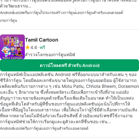
ด้วยวัฒนธรรม…
Android
แอปสตรีมการ์ตูน
โปรแกรมสร้างการ์ตูน
แอปการ์ตูนสำหรับแอนดรอยด์
เกมการ์ตูน
Tamil Cartoon
4.6
ฟรี
สำรวจโลกของการ์ตูนทมิฬ
ดาวน์โหลดฟรี สำหรับ Android
การ์ตูนทมิฬเป็นแอปพลิเคชัน Android ฟรีที่ออกแบบมาสำหรับแฟน ๆ ของ
ซีรีส์การ์ตูน โดยมีคอลเลกชันขนาดใหญ่ของการ์ตูนยอดนิยม ผู้ใช้สามารถ
เพลิดเพลินกับรายการต่าง ๆ เช่น Motu Patlu, Chhota Bheem, Doraemon
และอื่น ๆ อีกมากมาย ซึ่งทั้งหมดจัดระเบียบเพื่อการเข้าถึงที่ง่าย แอปยัง
สัญญาว่าจะขยายห้องสมุดด้วยชื่อเรื่องเพิ่มเติมในอนาคต ทำให้เป็นแหล่ง
ข้อมูลที่เติบโตสำหรับผู้ที่ชื่นชอบการ์ตูนแอปพลิเคชันมุ่งเน้นไปที่การให้
เนื้อหาที่มีอยู่ในโดเมนสาธารณะ เพื่อให้แน่ใจว่าผู้ใช้มีตัวเลือกความบันเทิง
ที่หลากหลายโดยไม่มีข้อกังวลเรื่องลิขสิทธิ์ ด้วยอินเทอร์เฟซที่ใช้งานง่าย
การ์ตูนทมิฬช่วยให้การเรียกดูและดูตัวละครที่ชื่นชอบ เช่น…
Android
แอปสตรีมการ์ตูน
แอปการ์ตูนสำหรับแอนดรอยด์