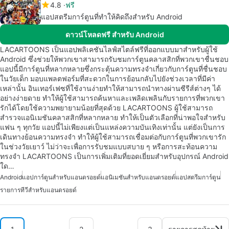
4.8
ฟรี
แอปสตรีมการ์ตูนที่ทำให้คิดถึงสำหรับ Android
ดาวน์โหลดฟรี สำหรับ Android
LACARTOONS เป็นแอปพลิเคชันไลฟ์สไตล์ฟรีที่ออกแบบมาสำหรับผู้ใช้
Android ซึ่งช่วยให้พวกเขาสามารถรับชมการ์ตูนคลาสสิกที่พวกเขาชื่นชอบ
แอปนี้มีการ์ตูนที่หลากหลายซึ่งกระตุ้นความทรงจำเกี่ยวกับการ์ตูนที่ชื่นชอบ
ในวัยเด็ก มอบแพลตฟอร์มที่สะดวกในการย้อนกลับไปยังช่วงเวลาที่มีค่า
เหล่านั้น อินเทอร์เฟซที่ใช้งานง่ายทำให้สามารถนำทางผ่านซีรีส์ต่างๆ ได้
อย่างง่ายดาย ทำให้ผู้ใช้สามารถค้นหาและเพลิดเพลินกับรายการที่พวกเขา
รักได้โดยใช้ความพยายามน้อยที่สุดด้วย LACARTOONS ผู้ใช้สามารถ
สำรวจแอนิเมชันคลาสสิกที่หลากหลาย ทำให้เป็นตัวเลือกที่น่าพอใจสำหรับ
แฟน ๆ ทุกวัย แอปนี้ไม่เพียงแต่เป็นแหล่งความบันเทิงเท่านั้น แต่ยังเป็นการ
เดินทางย้อนความทรงจำ ทำให้ผู้ใช้สามารถเชื่อมต่อกับการ์ตูนที่พวกเขารัก
ในช่วงวัยเยาว์ ไม่ว่าจะเพื่อการรับชมแบบสบาย ๆ หรือการสะท้อนความ
ทรงจำ LACARTOONS เป็นการเพิ่มเติมที่ยอดเยี่ยมสำหรับอุปกรณ์ Android
ใด…
Android
แอปการ์ตูนสำหรับแอนดรอยด์
แอนิเมชันสำหรับแอนดรอยด์
แอปสตรีมการ์ตูน
รายการทีวีสำหรับแอนดรอยด์