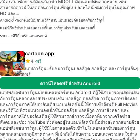
สมัครสมาชิกการสมัครสมาชิก MOOLT มีคุณสมบัติหลากหลาย เช่น
สามารถดาวน์โหลดตอนการ์ตูนเพื่อดูแบบออฟไลน์ ชมการ์ตูนในคุณภาพ
HD และ…
Android
iPhone
แอนิเมชันฟรีสำหรับแอนดรอยด์
แอปสตรีมการ์ตูน
แอปทีวีฟรีสำหรับแอนดรอยด์
แอปการ์ตูนสำหรับแอนดรอยด์
รายการทีวีสำหรับแอนดรอยด์
cartoon app
4
ฟรี
แอปการ์ตูน: รับชมการ์ตูนบอลลีวูด ฮอลลีวูด และการ์ตูนอื่นๆ
ฟรี
ดาวน์โหลดฟรี สำหรับ Android
แอปพลิเคชันการ์ตูนมอบแพลตฟอร์มบน Android ที่ผู้ใช้สามารถเพลิดเพลิน
กับการ์ตูนหลากหลายประเภท เช่น บอลลีวูด ฮอลลีวูด การ์ตูนภาษาสิงหลา
และการ์ตูนภาคใต้ของอินเดีย แอปพลิเคชันนี้ให้การเข้าถึงฟรี Full Movies
และวิดีโอ ที่รวมแนวเพลงเอ็กชันฮอลลีวูด บอลลีวูด ภาษาสิงหลา และ
การ์ตูนภาคใต้ของอินเดีย ผู้ใช้สามารถสำรวจเนื้อหาที่มาจากเครือข่าย
สังคมและช่อง YouTube ทั้งหมดอยู่ในแอปพลิเคชันนี้อย่างสะดวกสบายด้วย
แอปพลิเคชันการ์ตูน ผู้ใช้มีโอกาสลองตัวเข้าไปในคอลเลกชันของการ์ตูน
หลากหลายจากภูมิภาคต่าง ๆ ที่เข้ากันได้กับความชอบและความสนใจต่าง
ๆ ไม่ว่าจะเป็นการ์ตูนแอ็คชั่นเต็ดฮอลลีวูดหรือการ์ตูนภาษาสิงหลาที่เต็มไป