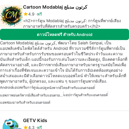
Cartoon Modablaj كرتون مدبلج
4.9
ฟรี
<h2>การ์ตูน Modablaj كرتون مدبلج: การ์ตูนที่พากย์เสียง
ภาษาอาหรับที่คัดสรรสำหรับครอบครัว</h2>
ดาวน์โหลดฟรี สำหรับ Android
Cartoon Modablaj كرتون مدبلج, พัฒนาโดย Salah Senpai, เป็น
แอปพลิเคชันไลฟ์สไตล์สำหรับ Android ที่รวบรวมซีรีส์การ์ตูนที่พากย์เป็น
ภาษาอาหรับสำหรับการรับชมของครอบครัวในชีวิตประจำวันและความ
บันเทิงสำหรับเด็ก แอปนี้รองรับการเล่นในความละเอียดสูง, มีแคตตาล็อกที่
คัดสรรมาอย่างดี, และมีการพากย์เสียงภาษาอาหรับมาตรฐานสมัยใหม่เพื่อ
การเล่าเรื่องที่ชัดเจนและความเข้าใจ มันได้รับการอัปเดตห้องสมุดอย่าง
สม่ำเสมอและมีตัวเลือกดาวน์โหลดแบบออฟไลน์ ทำให้เหมาะสำหรับเด็กที่
พูดภาษาอาหรับ, ผู้ปกครอง, และแฟน ๆ ของการ์ตูนพากย์เสียง.
Android
แอปสตรีมการ์ตูน
แอปดูหนังพากย์ไทยสำหรับแอนดรอยด์
แอปการ์ตูนสำหรับแอนดรอยด์
แอพภาพยนตร์พากย์เสียงสำหรับแอนดรอยด์
แอพช่องอาหรับสำหรับแอนดรอยด์
GETV Kids
4.3
ฟรี