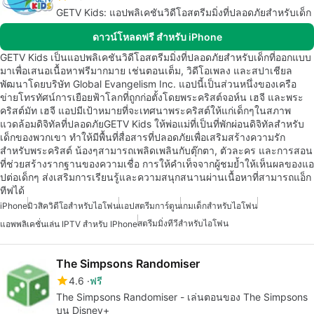
GETV Kids: แอปพลิเคชันวิดีโอสตรีมมิ่งที่ปลอดภัยสำหรับเด็ก
ดาวน์โหลดฟรี สำหรับ iPhone
GETV Kids เป็นแอปพลิเคชันวิดีโอสตรีมมิ่งที่ปลอดภัยสำหรับเด็กที่ออกแบบ
มาเพื่อเสนอเนื้อหาฟรีมากมาย เช่นตอนเต็ม, วิดีโอเพลง และสปาเชียล
พัฒนาโดยบริษัท Global Evangelism Inc. แอปนี้เป็นส่วนหนึ่งของเครือ
ข่ายโทรทัศน์การเยือยฟ้าโลกที่ถูกก่อตั้งโดยพระคริสต์จอห์น เฮจี และพระ
คริสต์มัท เฮจี แอปมีเป้าหมายที่จะเทศนาพระคริสต์ให้แก่เด็กๆในสภาพ
แวดล้อมดิจิทัลที่ปลอดภัยGETV Kids ให้พ่อแม่ที่เป็นที่พักผ่อนดิจิทัลสำหรับ
เด็กของพวกเขา ทำให้มีพื้นที่สื่อสารที่ปลอดภัยเพื่อเสริมสร้างความรัก
สำหรับพระคริสต์ น้องๆสามารถเพลิดเพลินกับตุ๊กตา, ตัวละคร และการสอน
ที่ช่วยสร้างรากฐานของความเชื่อ การให้คำเท็จจากผู้ชมย้ำให้เห็นผลของแอ
ปต่อเด็กๆ ส่งเสริมการเรียนรู้และความสนุกสนานผ่านเนื้อหาที่สามารถแอ็ก
ทีฟได้
iPhone
มิวสิควิดีโอสำหรับไอโฟน
แอปสตรีมการ์ตูน
เกมเด็กสำหรับไอโฟน
สตรีมมิ่งทีวีสำหรับไอโฟน
แอพพลิเคชั่นเล่น IPTV สำหรับ IPhone
The Simpsons Randomiser
4.6
ฟรี
The Simpsons Randomiser - เล่นตอนของ The Simpsons
บน Disney+