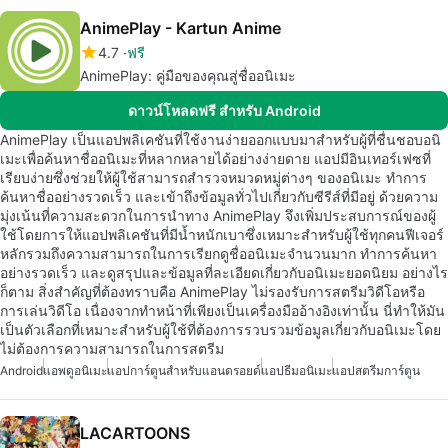
AnimePlay - Kartun Anime
4.7
ฟรี
AnimePlay: คู่มือของคุณสู่ชื่ออนิเมะ
ดาวน์โหลดฟรี สำหรับ Android
AnimePlay เป็นแอปพลิเคชันที่ใช้งานง่ายออกแบบมาสำหรับผู้ที่ชื่นชอบอนิ
เมะเพื่อค้นหาชื่ออนิเมะที่หลากหลายได้อย่างง่ายดาย แอปมีอินเทอร์เฟซที่
เรียบง่ายซึ่งช่วยให้ผู้ใช้สามารถสำรวจหมวดหมู่ต่างๆ ของอนิเมะ ทำการ
ค้นหาชื่ออย่างรวดเร็ว และเข้าถึงข้อมูลทั่วไปเกี่ยวกับซีรีส์ที่มีอยู่ ด้วยความ
มุ่งเน้นที่ความสะดวกในการนำทาง AnimePlay จึงเพิ่มประสบการณ์ของผู้
ใช้โดยการให้แอปพลิเคชันที่มีน้ำหนักเบาซึ่งเหมาะสำหรับผู้ใช้ทุกคนฟีเจอร์
หลักรวมถึงความสามารถในการเรียกดูชื่ออนิเมะจำนวนมาก ทำการค้นหา
อย่างรวดเร็ว และดูสรุปและข้อมูลที่ละเอียดเกี่ยวกับอนิเมะยอดนิยม อย่างไร
ก็ตาม สิ่งสำคัญที่ต้องทราบคือ AnimePlay ไม่รองรับการสตรีมวิดีโอหรือ
การเล่นวิดีโอ เนื่องจากทำหน้าที่เพียงเป็นเครื่องมืออ้างอิงเท่านั้น นี่ทำให้มัน
เป็นตัวเลือกที่เหมาะสำหรับผู้ใช้ที่ต้องการรวบรวมข้อมูลเกี่ยวกับอนิเมะโดย
ไม่ต้องการความสามารถในการสตรีม
Android
แอพดูอนิเมะ
แอปการ์ตูนสำหรับแอนดรอยด์
แอปธีมอนิเมะ
แอปสตรีมการ์ตูน
LACARTOONS