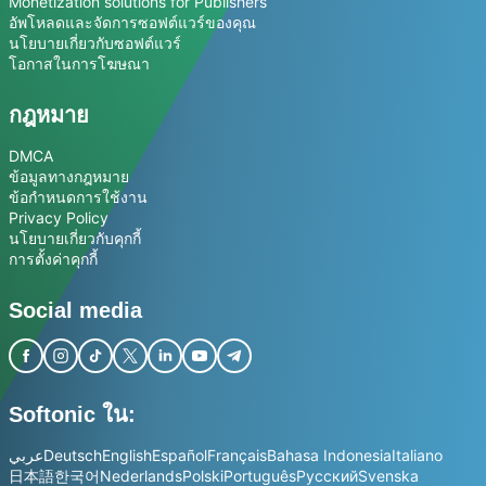
Monetization solutions for Publishers
อัพโหลดและจัดการซอฟต์แวร์ของคุณ
นโยบายเกี่ยวกับซอฟต์แวร์
โอกาสในการโฆษณา
กฎหมาย
DMCA
ข้อมูลทางกฎหมาย
ข้อกำหนดการใช้งาน
Privacy Policy
นโยบายเกี่ยวกับคุกกี้
การตั้งค่าคุกกี้
Social media
Softonic ใน:
عربي
Deutsch
English
Español
Français
Bahasa Indonesia
Italiano
日本語
한국어
Nederlands
Polski
Português
Русский
Svenska