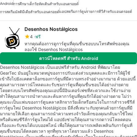
Android
การศึกษาเด็กวัยหัดเดินสำหรับแอนดรอยด์
แอปสตรีมการ์ตูน
รายการทีวีสำหรับแอนดรอยด์
การสตรีมมัลติมีเดียสำหรับแอนดรอยด์
Desenhos Nostálgicos
4
ฟรี
หากคุณต้องการดูการ์ตูนที่คุณชื่นชอบบนโทรศัพท์ของคุณ
ลองใช้ Desenhos Nostálgicos
ดาวน์โหลดฟรี สำหรับ Android
Desenhos Nostálgicos เป็นแอปฟรีสำหรับ Android ที่พัฒนาโดย
GearTec มันอยู่ในหมวดหมู่ของการปรับแต่งส่วนบุคคลและมีการให้ผู้ใช้
เข้าถึงไปยังแคตตาล็อกของการ์ตูนที่มีความทรงจำอย่างมากมาย ด้วยแอปนี้
คุณสามารถดาวน์โหลดและรับชมการ์ตูนที่คุณชื่นชอบได้อย่างง่ายดาย
โดยตรงบนโทรศัพท์ของคุณแอปนี้มีอินเตอร์เฟซที่สะดวกและใช้งานง่าย
ทำให้คุณสามารถนำทางและค้นหาการ์ตูนที่คุณรักได้อย่างง่ายดาย ไม่ว่า
คุณจะเป็นแฟนของการ์ตูนคลาสสิกจากวัยเด็กหรือสนใจในการสำรวจซีรีส์
การ์ตูนใหม่ Desenhos Nostálgicos มีสิ่งที่เหมาะกับทุกคนด้วยการ์ตูนที่มี
มากมายให้เลือก คุณสามารถนำความทรงจำวัยเด็กของคุณกลับมาใช้ใหม่
หรือค้นพบซีรีส์การ์ตูนใหม่ได้ แอปยังช่วยให้คุณสามารถดาวน์โหลดตอน
เรื่องและรับชมได้แบบออฟไลน์ เพื่อให้คุณสามารถเพลิดเพลินกับการ์ตูนที่
คุณชื่นชอบได้ตลอดเวลา ทุกที่ทุกเวลาโดยรวมแล้ว Desenhos
Nostálgicos เป็นแอปที่ยอดเยี่ยมสำหรับผู้ที่หลงใหลในการ์ตูนและต้องการมี