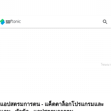
แอปสตรมการตน - แค็ตตาล็อกโปรแกรมและ