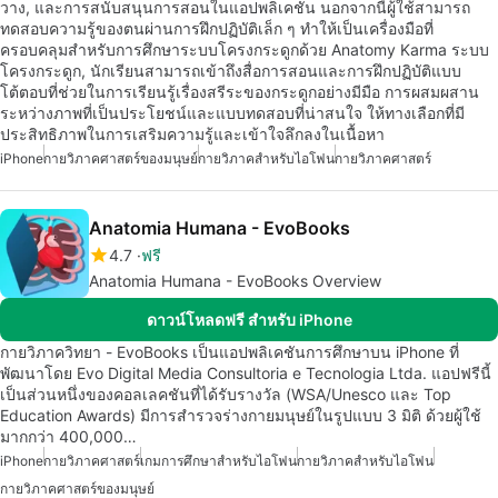
วาง, และการสนับสนุนการสอนในแอปพลิเคชัน นอกจากนี้ผู้ใช้สามารถ
ทดสอบความรู้ของตนผ่านการฝึกปฏิบัติเล็ก ๆ ทำให้เป็นเครื่องมือที่
ครอบคลุมสำหรับการศึกษาระบบโครงกระดูกด้วย Anatomy Karma ระบบ
โครงกระดูก, นักเรียนสามารถเข้าถึงสื่อการสอนและการฝึกปฏิบัติแบบ
โต้ตอบที่ช่วยในการเรียนรู้เรื่องสรีระของกระดูกอย่างมีมือ การผสมผสาน
ระหว่างภาพที่เป็นประโยชน์และแบบทดสอบที่น่าสนใจ ให้ทางเลือกที่มี
ประสิทธิภาพในการเสริมความรู้และเข้าใจลึกลงในเนื้อหา
iPhone
กายวิภาคศาสตร์ของมนุษย์
กายวิภาคสำหรับไอโฟน
กายวิภาคศาสตร์
Anatomia Humana - EvoBooks
4.7
ฟรี
Anatomia Humana - EvoBooks Overview
ดาวน์โหลดฟรี สำหรับ iPhone
กายวิภาควิทยา - EvoBooks เป็นแอปพลิเคชันการศึกษาบน iPhone ที่
พัฒนาโดย Evo Digital Media Consultoria e Tecnologia Ltda. แอปฟรีนี้
เป็นส่วนหนึ่งของคอลเลคชันที่ได้รับรางวัล (WSA/Unesco และ Top
Education Awards) มีการสำรวจร่างกายมนุษย์ในรูปแบบ 3 มิติ ด้วยผู้ใช้
มากกว่า 400,000…
iPhone
กายวิภาคศาสตร์
เกมการศึกษาสำหรับไอโฟน
กายวิภาคสำหรับไอโฟน
กายวิภาคศาสตร์ของมนุษย์