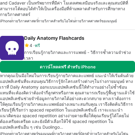
and Cadaver เป็นทรัพยากรที่มีค่า โมเดลศพเสมือนจริงและคุณสมบัติที่
สามารถโต้ตอบได้ทำให้เป็นเครื่องมือที่ห้ามพลาดสำหรับการศึกษาทาง
กายวิภาคศาสตร์
iPhone
กายวิภาคศาสตร์
กายวิภาคสำหรับไอโฟน
กายวิภาคศาสตร์ของมนุษย์
Daily Anatomy Flashcards
4
ฟรี
การเรียนรู้กายวิภาคและการแพทย์ - วิธีการซ้ำความจำช่วง
เวลา
ดาวน์โหลดฟรี สำหรับ iPhone
หากคุณเป็นมือใหม่ในการเรียนรู้กายวิภาคและแพทย์ แนะนำให้เริ่มต้นด้วย
แอปพลิเคชันที่จะสอนคุณวิธีการรู้จักโครงสร้างต่างๆในร่างกายมนุษย์ ทาง
เราที่ Daily Anatomy ออกแบบแอปพลิเคชันนี้ให้ทำงานอย่างไม่ซ้ำซ้อน
แทนที่จะต้องคิดว่าต้องจำกี่ลูกศรหรือภาพ คุณสามารถเรียนรู้พื้นฐานแล้วใช้
แอปพลิเคชันช่วยจำข้อมูลกายวิภาคได้อย่างสะดวกสบาย ทางเราต้องการ
ให้คุณเรียนรู้กายวิภาคและแพทย์อย่างเหมาะสมกับคุณ เราจึงคิดค้นวิธีการ
เรียนรู้ที่เรียกว่า spaced repetition ในแอปพลิเคชันนี้ เราจะแนะนำ
แนวคิดของ spaced repetition อย่างง่ายดายเพื่อให้คุณเรียนรู้ได้โดยไม่
ต้องเครียดเครียด และยังมีตัวเลือกให้ใช้ spaced repetition ใน
แอปพลิเคชันอื่น ๆ เช่น Duolingo…
iPhone
กายวิภาคศาสตร์ของมนุษย์
กายวิภาคศาสตร์
บัตรคำ
กายวิภาคสำหรับไอโฟน