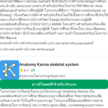
Android ที่พัฒนาโดยกลุ่ม Samsim ซึ่งมีให้บริการฟรีในหมวดหมู่การศึกษา
และอ้างอิง ออกแบบมาเฉพาะสำหรับนักเรียนในสาขากีฬาฟิตเนส เสนอ
คู่มืออบอุ่นสำหรับการฝึกปฏิบัติ โปรแกรมที่ชื่อว่า "Odam anatomiyasi va
fiziolog" เป็นทรัพยากรมีค่าสำหรับนักเรียนโดยให้เนื้อหาการศึกษาที่ปรับให้
เหมาะกับการศึกษากายวิภาควิทยาโดยมุ่งเน้นกิจกรรมทางปฏิบัติ
แอปพลิเคชันนี้เสนอ O’QUV QO’LLANMA โครงสร้างสำหรับนักเรียนเพื่อ
ประสบการณ์การเรียนรู้แบบปฏิบัติ โดยการศึกษาลึกลงในรายละเอียดของ
กายวิภาควิทยา มีเป้าหมายที่จะเสริมสร้างความเข้าใจของนักเรียนในสาขา
กีฬาฟิตเนส
Android
กายวิภาคสำหรับแอนดรอยด์
กายวิภาคศาสตร์สำหรับแอนดรอยด์ฟรี
กายวิภาคศาสตร์
กายวิภาคศาสตร์ของมนุษย์
Anatomy Karma skeletal system
4.7
ฟรี
สรุประบบโครงกระดูกของกามา
ดาวน์โหลดฟรี สำหรับ iPhone
โปรแกรมการเรียนรู้เรื่องระบบโครงกระดูก Anatomy Karma เป็น
แอปพลิเคชันทางการศึกษาที่ออกแบบมาเพื่อนักศึกษาวิทยาลัยชุมชนเพื่อ
เสริมความเข้าใจในสรีระของกระดูก โปรแกรมนี้มีคุณสมบัติหลากหลาย
เพื่อช่วยในการเรียนรู้ เช่น ภาพกระดูกละเอียด, แบบทดสอบแบบลากและ