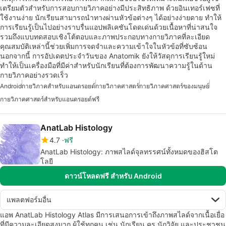
เตรียมตัวสำหรับการสอบกายวิภาคอย่างมีประสิทธิภาพ ด้วยอินเทอร์เฟซที่
ใช้งานง่าย นักเรียนสามารถนำทางผ่านหัวข้อต่างๆ ได้อย่างง่ายดาย ทำให้
การเรียนรู้เป็นไปอย่างราบรื่นแอปพลิเคชันโดดเด่นด้วยเนื้อหาที่น่าสนใจ
รวมถึงแบบทดสอบเชิงโต้ตอบและภาพประกอบทางกายวิภาคที่ละเอียด
คุณสมบัติเหล่านี้ช่วยเพิ่มการจดจำและความเข้าใจในหัวข้อที่ซับซ้อน
นอกจากนี้ การอัปเดตประจำวันของ Anatomik ยังให้วัสดุการเรียนรู้ใหม่
ทำให้เป็นเครื่องมือที่มีค่าสำหรับนักเรียนที่ต้องการพัฒนาความรู้ในด้าน
กายวิภาคอย่างรวดเร็ว
Android
กายวิภาคสำหรับแอนดรอยด์
กายวิภาคศาสตร์
กายวิภาคศาสตร์ของมนุษย์
กายวิภาคศาสตร์สำหรับแอนดรอยด์ฟรี
AnatLab Histology
4.7
ฟรี
AnatLab Histology: ภาพสไลด์จุลทรรศน์ทั้งหมดของฮิสโต
โลยี
ดาวน์โหลดฟรี สำหรับ Android
แพลตฟอร์มอื่น
แอพ AnatLab Histology Atlas มีการเสนอการเข้าถึงภาพสไลด์จากเนื้อเยื่อ
ที่มีความละเอียดสูงมาก ผู้ใช้ทุกคน เช่น นักเรียน ครู นักวิจัย และประชาชน