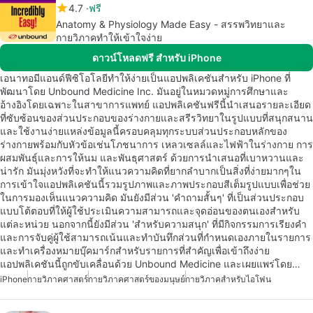
4.7
ฟรี
Anatomy & Physiology Made Easy - สรรพวิทยาและ
กายวิภาคทำให้เข้าใจง่าย
ดาวน์โหลดฟรี สำหรับ iPhone
เอนาทอมีแอนด์ฟีซิโอโลยีทำให้ง่ายเป็นแอปพลิเคชันสำหรับ iPhone ที่
พัฒนาโดย Unbound Medicine Inc. มันอยู่ในหมวดหมู่การศึกษาและ
อ้างอิงโดยเฉพาะในสาขาการแพทย์ แอปพลิเคชันฟรีนี้นำเสนอรายละเอียด
ที่ซับซ้อนของส่วนประกอบของร่างกายและสรีรวิทยาในรูปแบบที่สนุกสนาน
และใช้งานง่ายแหล่งข้อมูลนี้ครอบคลุมทุกระบบส่วนประกอบหลักของ
ร่างกายพร้อมกับหัวข้อเช่นโภชนาการ เหลวเซลล์และไฟฟ้าในร่างกาย การ
ผสมพันธุ์และการให้นม และพันธุศาสตร์ ด้วยการนำเสนอที่เบาหวานและ
น่ารัก มันมุ่งหวังที่จะทำให้แนวความคิดที่ยากลำบากเป็นสิ่งที่ง่ายมากๆใน
การเข้าใจแอปพลิเคชันนี้รวมรูปภาพและภาพประกอบสีเต็มรูปแบบเพื่อช่วย
ในการมองเห็นแนวความคิด มันยังมีส่วน 'คำถามสั้นๆ' ที่เป็นส่วนประกอบ
แบบโต้ตอบที่ให้ผู้ใช้ประเมินความสามารถและจุดอ่อนของตนเองสำหรับ
แต่ละหน่วย นอกจากนี้ยังมีส่วน 'สำหรับความสนุก' ที่มีกิจกรรมการเรียงคำ
และการจับคู่ผู้ใช้สามารถเน้นและทำบันทึกส่วนที่กำหนดเองภายในรายการ
และทำเครื่องหมายบุ๊คมาร์กสำหรับรายการที่สำคัญเพื่อเข้าถึงง่าย
แอปพลิเคชันนี้ถูกขับเคลื่อนด้วย Unbound Medicine และเผยแพร่โดย…
iPhone
กายวิภาคศาสตร์
กายวิภาคศาสตร์ของมนุษย์
กายวิภาคสำหรับไอโฟน