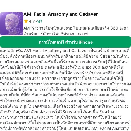
AMI Facial Anatomy and Cadaver
4.7
ฟรี
AMI ร่างกายใบหน้าและศพ: โมเดลศพเสมือนจริง 360 องศา
สำหรับการศึกษาวิชาชีพทางกายภาพ
ดาวน์โหลดฟรี สำหรับ iPhone
แอปพลิเคชัน AMI Facial Anatomy and Cadaver เป็นเครื่องมือการสอนที่
มีประสิทธิภาพที่ออกแบบมาสำหรับนักศึกษาและผู้มีความเชี่ยวชาญในด้าน
กายวิภาคศาสตร์ แอปพลิเคชันนี้จะให้ประสบการณ์การเรียนรู้ที่ไม่เหมือน
ใครโดยให้ผู้ใช้สำรวจโมเดลศพเสมือนจริงในมุมมอง 360 องศาหนึ่งใน
คุณสมบัติที่โดดเด่นของแอปพลิเคชันนี้คือการสร้างร่างกายศพดิจิตอลที่
เชื่อมต่อกันอย่างสมจริง ทุกรายละเอียดถูกสร้างขึ้นอย่างพิถีพิถันเพื่อให้ผู้
ใช้ได้เห็นโครงสร้างทางกายภาพอย่างแม่นยำ ด้วยความสามารถในการส่อง
กลางเนื้อเยื่อผู้ใช้สามารถเข้าใจลึกซึ้งเกี่ยวกับกายวิภาคศาสตร์ใบหน้าและ
ความสัมพันธ์ที่ซับซ้อนของมันอินเทอร์เฟซที่ใช้งานง่ายของแอปพลิเคชัน
ทำให้การนำทางและการสำรวจเป็นเรื่องง่าย ผู้ใช้สามารถซูมเข้าหรือซูม
ออกได้ง่าย หมุนโมเดลศพและเลือกโครงสร้างทางกายภาพที่เฉพาะเจาะจง
สำหรับข้อมูลที่ละเอียดอ่อน การใช้วิธีการแบบโต้ตอบนี้เสริมสร้าง
กระบวนการเรียนรู้และส่งเสริมให้เข้าใจกายวิภาคศาสตร์ใบหน้าอย่าง
ละเอียดอ่อนมากขึ้นไม่ว่าคุณจะเป็นนักศึกษาแพทย์ที่ศึกษากายวิภาคศาสตร์
หรือมืออาชีพที่กำลังมองหาความรู้ใหม่ แอปพลิเคชัน AMI Facial Anatomy