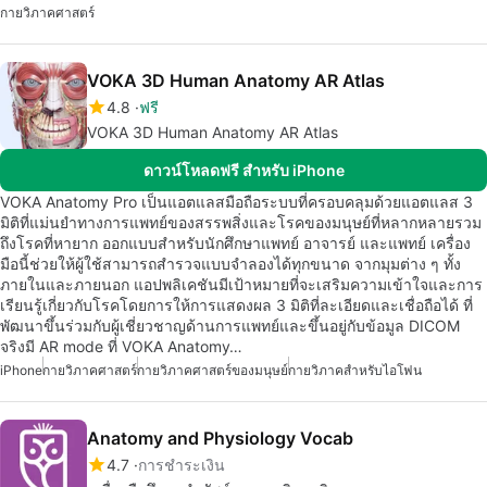
กายวิภาคศาสตร์
VOKA 3D Human Anatomy AR Atlas
4.8
ฟรี
VOKA 3D Human Anatomy AR Atlas
ดาวน์โหลดฟรี สำหรับ iPhone
VOKA Anatomy Pro เป็นแอตแลสมือถือระบบที่ครอบคลุมด้วยแอตแลส 3
มิติที่แม่นยำทางการแพทย์ของสรรพสิ่งและโรคของมนุษย์ที่หลากหลายรวม
ถึงโรคที่หายาก ออกแบบสำหรับนักศึกษาแพทย์ อาจารย์ และแพทย์ เครื่อง
มือนี้ช่วยให้ผู้ใช้สามารถสำรวจแบบจำลองได้ทุกขนาด จากมุมต่าง ๆ ทั้ง
ภายในและภายนอก แอปพลิเคชันมีเป้าหมายที่จะเสริมความเข้าใจและการ
เรียนรู้เกี่ยวกับโรคโดยการให้การแสดงผล 3 มิติที่ละเอียดและเชื่อถือได้ ที่
พัฒนาขึ้นร่วมกับผู้เชี่ยวชาญด้านการแพทย์และขึ้นอยู่กับข้อมูล DICOM
จริงมี AR mode ที่ VOKA Anatomy…
iPhone
กายวิภาคศาสตร์
กายวิภาคศาสตร์ของมนุษย์
กายวิภาคสำหรับไอโฟน
Anatomy and Physiology Vocab
4.7
การชำระเงิน