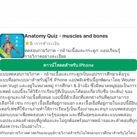
Anatomy Quiz - muscles and bones
5
การชำระเงิน
ทดสอบกายวิภาค - กล้ามเนื้อและกระดูก: แอปเรียนรู้
กายวิภาคอย่างละเอียด
ดาวน์โหลดสำหรับ iPhone
แบบทดสอบกายวิภาค - กล้ามเนื้อและกระดูกเป็นแอปฯการศึกษาเต็มรูป
แบบที่ออกแบบมาสำหรับผู้ใช้ iPhone แอปพลิเคชันนี้ถูกพัฒนาโดย Wouter
van Vugt และอยู่ในหมวดหมู่ การศึกษา & อ้างอิง ซึ่งมีหมวดหมู่ย่อยเป็นการ
แพทย์ แอปนี้จะให้วิธีการเรียนรู้ที่เป็นแบบโต้ตอบเกี่ยวกับชื่อ (ละติน) ของ
กระดูกและกล้ามเนื้อทั้งหมด แอปนี้มีตัวเลือกที่แตกต่างกันที่คุณสามารถ
เลือกได้ เช่น กระดูก เนื้อเยื่อที่อยู่ภายนอก และเนื้อเยื่อที่อยู่ภายในแอปนี้มีอิน
เตอร์เฟซที่ใช้งานง่ายทำให้การเรียนรู้เป็นเรื่องง่ายและสนุก แบบทดสอบถูก
ออกแบบมาเพื่อทดสอบความรู้ของคุณ และที่สิ้นสุดของแต่ละแบบทดสอบ
แอปจะแสดงคำตอบที่ถูกต้องและไม่ถูกต้องพร้อมภาพหน้าจอและคำตอบที่ถูก
ต้องควรจะเป็นอย่างไร…
iPhone
กายวิภาคศาสตร์ของมนุษย์
กายวิภาคสำหรับไอโฟน
เกมการศึกษาสำหรับไอโฟน