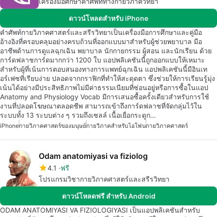
เครื่องมือศึกษาคำศัพท์ทางกายวิภาควิทยา
ดาวน์โหลดสำหรับ iPhone
คำศัพท์กายวิภาคศาสตร์และสรีรวิทยาเป็นเครื่องมือการศึกษาและคู่มือ
อ้างอิงที่ครอบคลุมอย่างครบถ้วนที่ออกแบบมาสำหรับผู้ช่วยพยาบาล มือ
อาชีพด้านการดูแลฉุกเฉิน พยาบาล นักกายกรรม ผู้สอน และนักเรียน ด้วย
การ์ดฟลาชการ์ดมากกว่า 1200 ใบ แอปพลิเคชันนี้ถูกออกแบบให้เหมาะ
สำหรับผู้ที่เน้นการตอบสนองทางการแพทย์ฉุกเฉิน แอปพลิเคชันนี้มีอินเท
อร์เฟซที่เรียบง่าย ปลอดจากกราฟิกที่ทำให้สะดุดตา ซึ่งช่วยให้การเรียนรู้มุ่ง
เน้นได้อย่างมีประสิทธิภาพไม่มีค่าธรรมเนียมที่ซ่อนอยู่หรือการซื้อในแอป
Anatomy and Physiology Vocab มีการเสนอซื้อครั้งเดียวสำหรับการใช้
งานที่ปลอดโฆษณาตลอดชีพ สามารถเข้าถึงการ์ดฟลาชที่จัดกลุ่มไว้ใน
ระบบทั้ง 13 ระบบต่าง ๆ รวมถึงเซลล์ เนื้อเยื่อกระดูก…
iPhone
กายวิภาคศาสตร์ของมนุษย์
กายวิภาคสำหรับไอโฟน
กายวิภาคศาสตร์
Odam anatomiyasi va fiziolog
4.1
ฟรี
โปรแกรมวิชากายวิภาคศาสตร์และสรีรวิทยา
ดาวน์โหลดฟรี สำหรับ Android
ODAM ANATOMIYASI VA FIZIOLOGIYASI เป็นแอปพลิเคชันสำหรับ