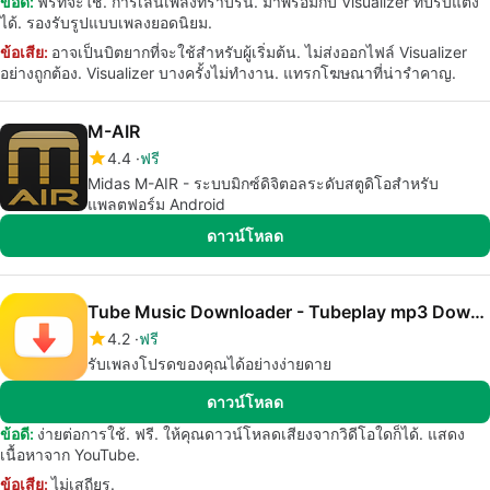
ข้อดี:
ฟรีที่จะใช้. การเล่นเพลงที่ราบรื่น. มาพร้อมกับ Visualizer ที่ปรับแต่ง
ได้. รองรับรูปแบบเพลงยอดนิยม.
ข้อเสีย:
อาจเป็นบิตยากที่จะใช้สำหรับผู้เริ่มต้น. ไม่ส่งออกไฟล์ Visualizer
อย่างถูกต้อง. Visualizer บางครั้งไม่ทำงาน. แทรกโฆษณาที่น่ารำคาญ.
M-AIR
4.4
ฟรี
Midas M-AIR - ระบบมิกซ์ดิจิตอลระดับสตูดิโอสำหรับ
แพลตฟอร์ม Android
ดาวน์โหลด
Tube Music Downloader - Tubeplay mp3 Downloader
4.2
ฟรี
รับเพลงโปรดของคุณได้อย่างง่ายดาย
ดาวน์โหลด
ข้อดี:
ง่ายต่อการใช้. ฟรี. ให้คุณดาวน์โหลดเสียงจากวิดีโอใดก็ได้. แสดง
เนื้อหาจาก YouTube.
ข้อเสีย:
ไม่เสถียร.