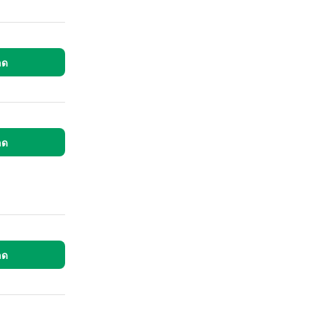
ลด
ลด
ลด