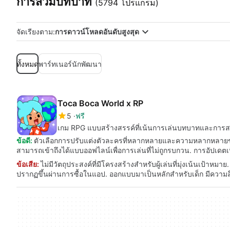
การสวมบทบาท
(5794 โปรแกรม)
จัดเรียงตาม:
การดาวน์โหลดอันดับสูงสุด
ทั้งหมด
พาร์ทเนอร์นักพัฒนา
Toca Boca World x RP
5
ฟรี
เกม RPG แบบสร้างสรรค์ที่เน้นการเล่นบทบาทและการส
ข้อดี:
ตัวเลือกการปรับแต่งตัวละครที่หลากหลายและความหลากหลายของชุ
สามารถเข้าถึงได้แบบออฟไลน์เพื่อการเล่นที่ไม่ถูกรบกวน. การอัปเดตเ
ข้อเสีย:
ไม่มีวัตถุประสงค์ที่มีโครงสร้างสำหรับผู้เล่นที่มุ่งเน้นเป้าหมาย
ปรากฏขึ้นผ่านการซื้อในแอป. ออกแบบมาเป็นหลักสำหรับเด็ก มีความลึกที