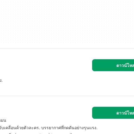
ดาวน์โห
ย.
ดาวน์โห
ืดมน
บเคลื่อนด้วยตัวละคร. บรรยากาศที่กดดันอย่างรุนแรง.