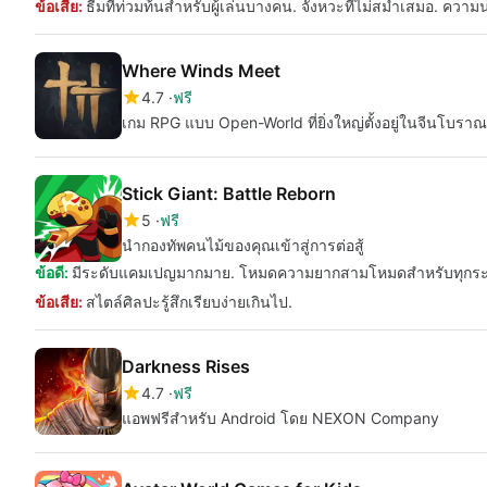
ข้อเสีย:
ธีมที่ท่วมท้นสำหรับผู้เล่นบางคน. จังหวะที่ไม่สม่ำเสมอ. ความ
Where Winds Meet
4.7
ฟรี
เกม RPG แบบ Open-World ที่ยิ่งใหญ่ตั้งอยู่ในจีนโบรา
Stick Giant: Battle Reborn
5
ฟรี
นำกองทัพคนไม้ของคุณเข้าสู่การต่อสู้
ข้อดี:
มีระดับแคมเปญมากมาย. โหมดความยากสามโหมดสำหรับทุกระดับ
ข้อเสีย:
สไตล์ศิลปะรู้สึกเรียบง่ายเกินไป.
Darkness Rises
4.7
ฟรี
แอพฟรีสำหรับ Android โดย NEXON Company