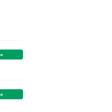
ลด
ลด