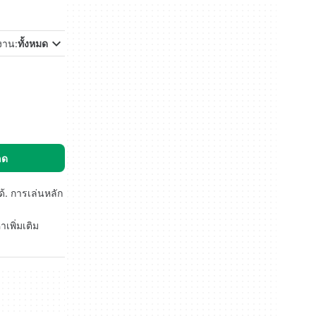
้งาน:
ทั้งหมด
ลด
้. การเล่นหลัก
าเพิ่มเติม