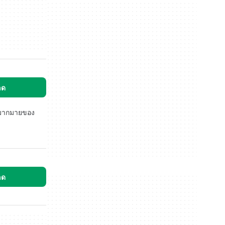
ลด
อกมากมายของ
ลด