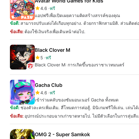
Avatar World Games for Kids
4.6
ฟรี
แอปฟรีเพื่อเปิดเผยความคิดสร้างสรรค์ของคุณ
ข้อดี:
สามารถปรับแต่งได้เกือบทุกอย่าง. ด้วยกราฟิกสามมิติ. ส่วนติดต่อสื
ข้อเสีย:
ต้องใช้เงินจริงเพื่อเดินหน้าต่อไป.
Black Clover M
5
ฟรี
Black Clover M: การเกิดขึ้นของราชาเวทมนตร์
Gacha Club
4.6
ฟรี
เข้าร่วมคลับของซัมมอนเนอร์ Gacha ทั้งหมด
ข้อดี:
ช่องตัวละครเพิ่มเติม. สี่โหมดการต่อสู้. มินิเกมฟรีให้เล่น. เล่นไ
ข้อเสีย:
อุปกรณ์ประกอบฉากเก่าขาดหายไป. ไม่มีตัวเลือกในการสุ่มสีแล
OMG 2 - Super Samkok