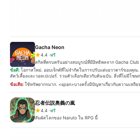
Gacha Neon
4.4
ฟรี
สกิลที่ครบครันอย่างสมบูรณ์ที่มีอิทธิพลจาก Gacha Club
ข้อดี:
โอกาสใหม่. ออบเจ็กต์ที่ไม่จำกัดในการปรับแต่งอวาตาร์ของคุ
สัตว์เลี้ยงและวอลเปเปอร์. รวมตัวเลือกเดียวกับต้นฉบับ. สิ่งที่ไม่มีโ
ข้อเสีย:
ใช้ทรัพยากรมาก. <span>บางครั้งมีปัญหาเกี่ยวกับความเสถียรภ
忍者伝説奥義の嵐
4.4
ฟรี
สัมผัสโลกของ Naruto ใน RPG นี้