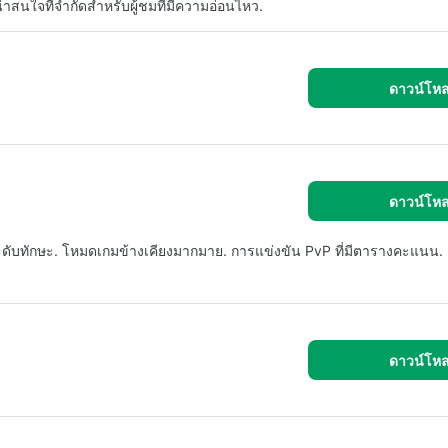
น่าสนใจที่จำกัดสำหรับผู้ชมที่มีความอ่อนไหว.
ดาวน์โห
ณ
ดาวน์โห
ทักษะ. โหมดเกมข้างเคียงมากมาย. การแข่งขัน PvP ที่มีตารางคะแนน.
ดาวน์โห