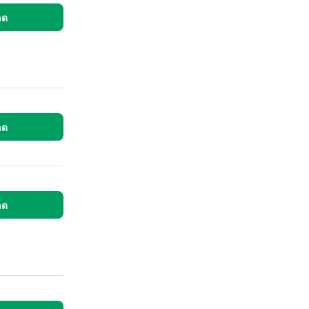
ลด
ลด
ลด