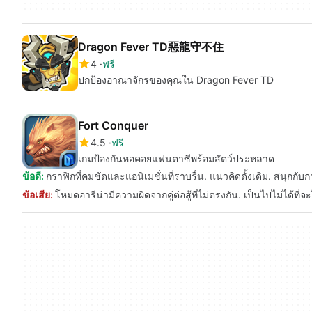
Dragon Fever TD惡龍守不住
4
ฟรี
ปกป้องอาณาจักรของคุณใน Dragon Fever TD
Fort Conquer
4.5
ฟรี
เกมป้องกันหอคอยแฟนตาซีพร้อมสัตว์ประหลาด
ข้อดี:
กราฟิกที่คมชัดและแอนิเมชั่นที่ราบรื่น. แนวคิดดั้งเดิม. สนุกกับกา
ข้อเสีย:
โหมดอารีน่ามีความผิดจากคู่ต่อสู้ที่ไม่ตรงกัน. เป็นไปไม่ได้ที่จ