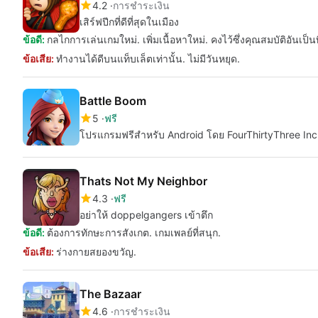
4.2
การชำระเงิน
เสิร์ฟปีกที่ดีที่สุดในเมือง
ข้อดี:
กลไกการเล่นเกมใหม่. เพิ่มเนื้อหาใหม่. คงไว้ซึ่งคุณสมบัติอันเป็น
ข้อเสีย:
ทำงานได้ดีบนแท็บเล็ตเท่านั้น. ไม่มีวันหยุด.
Battle Boom
5
ฟรี
โปรแกรมฟรีสำหรับ Android โดย FourThirtyThree Inc
Thats Not My Neighbor
4.3
ฟรี
อย่าให้ doppelgangers เข้าตึก
ข้อดี:
ต้องการทักษะการสังเกต. เกมเพลย์ที่สนุก.
ข้อเสีย:
ร่างกายสยองขวัญ.
The Bazaar
4.6
การชำระเงิน