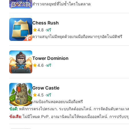
สำรวจกลยุทธ์ที่ไม่ซ้ำใครในตลาด
Chess Rush
4.8
ฟรี
ความสนุกไม่มีหยุดด้วยเกมมือถือหมากรุกอัตโนมัติฟรี
Tower Dominion
4.6
ฟรี
Grow Castle
4.5
ฟรี
เกมป้องกันหอคอยบนมือถือฟรี
ข้อดี:
หลักการตรงไปตรงมา. ระบบกิลด์ออนไลน์. การจัดอันดับตามเวลาจร
ข้อเสีย:
ไม่มีโหมด PvP. อาณานิคมไม่ให้ทองเมื่อออฟไลน์. การปรับปรุ