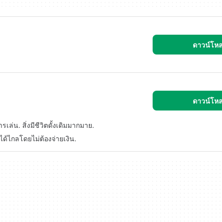
ดาวน์โห
ดาวน์โห
รเล่น. สิ่งมีชีวิตดั้งเดิมมากมาย.
ะได้ไกลโดยไม่ต้องจ่ายเงิน.