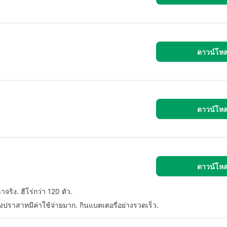
ดาวน์โห
ดาวน์โห
ดาวน์โห
ิง. ฮีโร่กว่า 120 ตัว.
งปราสาทมีค่าใช้จ่ายมาก. กินแบตเตอรี่อย่างรวดเร็ว.