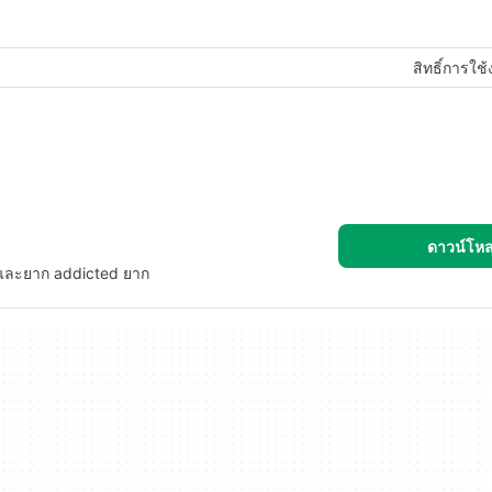
สิทธิ์การใช
ดาวน์โห
สนุกและยาก addicted ยาก