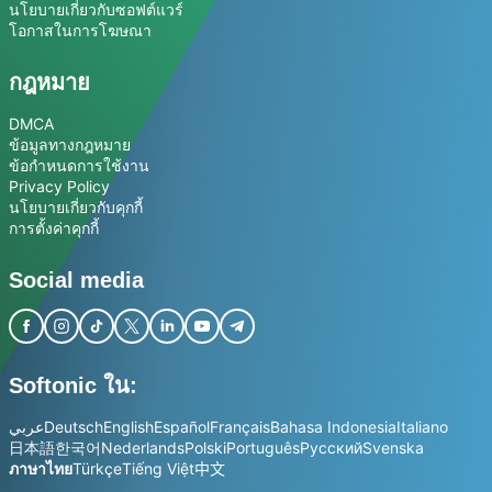
นโยบายเกี่ยวกับซอฟต์แวร์
โอกาสในการโฆษณา
กฎหมาย
DMCA
ข้อมูลทางกฎหมาย
ข้อกำหนดการใช้งาน
Privacy Policy
นโยบายเกี่ยวกับคุกกี้
การตั้งค่าคุกกี้
Social media
Softonic ใน:
عربي
Deutsch
English
Español
Français
Bahasa Indonesia
Italiano
日本語
한국어
Nederlands
Polski
Português
Русский
Svenska
ภาษาไทย
Türkçe
Tiếng Việt
中文