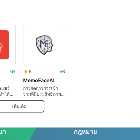
ฟรี
5
ฟรี
MemoFaceAl
รแชร์
การจัดการการเข้า
งทำได้
ร่วมที่มีประสิทธิภาพ
ด้วย MemoFaceAI
เพิ่มเติม
ณา
กฎหมาย