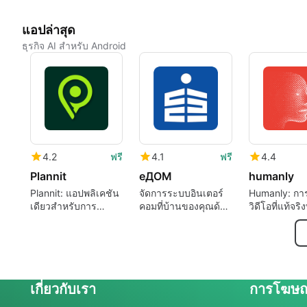
แอปล่าสุด
ธุรกิจ AI สำหรับ Android
4.2
ฟรี
4.1
ฟรี
4.4
Plannit
еДОМ
humanly
Plannit: แอปพลิเคชัน
จัดการระบบอินเตอร์
Humanly: กา
เดียวสำหรับการ
คอมที่บ้านของคุณด้วย
วิดีโอที่แท้จริ
วางแผนประจำวัน
еДОМ
ง่าย
สำหรับกิจวัตรและ
นิสัย
เกี่ยวกับเรา
การโฆษ