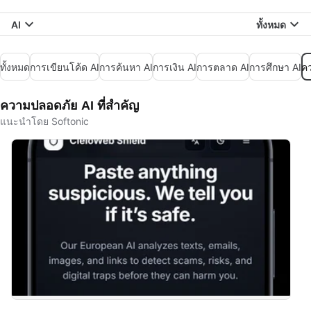
AI
ทั้งหมด
ทั้งหมด
การเขียนโค้ด AI
การค้นหา AI
การเงิน AI
การตลาด AI
การศึกษา AI
ค
ความปลอดภัย AI ที่สำคัญ
แนะนำโดย Softonic